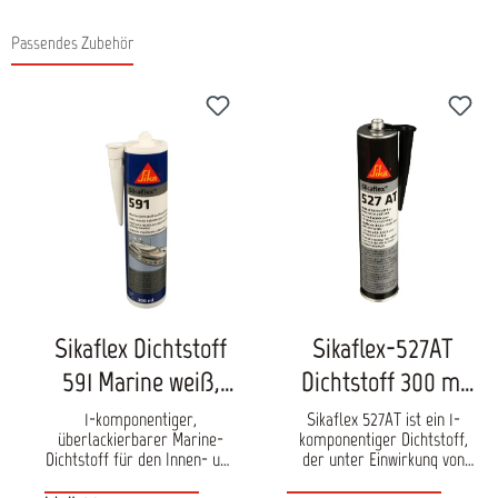
Passendes Zubehör
Produktgalerie überspringen
Sikaflex Dichtstoff
Sikaflex-527AT
591 Marine weiß,
Dichtstoff 300 ml
Kartusche
Kartusche
1-komponentiger,
Sikaflex 527AT ist ein 1-
überlackierbarer Marine-
komponentiger Dichtstoff,
Dichtstoff für den Innen- und
der unter Einwirkung von
Außenbereich mit
Luftfeuchtigkeit aushärtet.