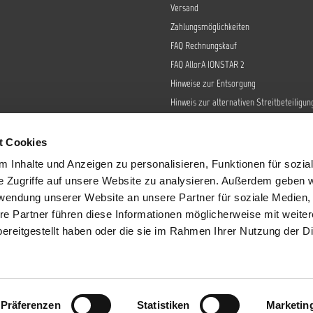
Versand
Zahlungsmöglichkeiten
FAQ Rechnungskauf
FAQ AllorA IONSTAR 2
Hinweise zur Entsorgung
Hinweis zur alternativen Streitbeteiligun
Retoure
Widerrufsrecht
t Cookies
Barrierefreiheit
 Inhalte und Anzeigen zu personalisieren, Funktionen für sozia
Datenschutz
e Zugriffe auf unsere Website zu analysieren. Außerdem geben w
AGB
rwendung unserer Website an unsere Partner für soziale Medien
re Partner führen diese Informationen möglicherweise mit weite
Impressum
ereitgestellt haben oder die sie im Rahmen Ihrer Nutzung der D
Sendungsverfolgung
tzl. Mehrwertsteuer zzgl.
Versandkosten
und ggf. Nachnahmegebühren, wenn 
Präferenzen
Statistiken
Marketin