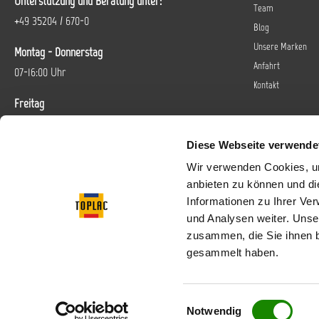
Unterstützung und Beratung unter:
substituierter Polyester.
Team
Kann allergische Reaktionen
+49 35204 / 670-0
hervorrufen.
Blog
Unsere Marken
Montag - Donnerstag
Anfahrt
07-16:00 Uhr
Kontakt
Freitag
07-14 Uhr
Diese Webseite verwende
Oder über unser
Kontaktformular
.
Wir verwenden Cookies, um
anbieten zu können und di
Vertrag widerrufen
Informationen zu Ihrer Ve
und Analysen weiter. Unse
Folgen Sie uns bei
zusammen, die Sie ihnen b
gesammelt haben.
Einwilligungsauswahl
* Alle Preise inkl. gese
Notwendig