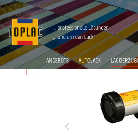
springen
Zur Hauptnavigation springen
LACKIERZUBEHÖR
Kleben-Dichten-Schützen
Pistolen & 
Startseite
DRUCKLUFT-PISTOLE FÜR KARTUSCH
… professionelle Lösungen
„rund um den Lack“
Bildergalerie überspringen
ANGEBOTE
AUTOLACK
LACKIERZUB