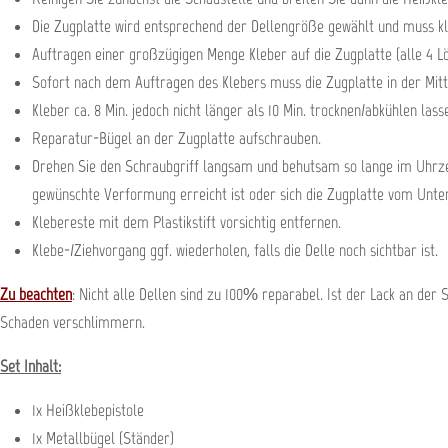
Die Zugplatte wird entsprechend der Dellengröße gewählt und muss kle
Auftragen einer großzügigen Menge Kleber auf die Zugplatte (alle 4 Lö
Sofort nach dem Auftragen des Klebers muss die Zugplatte in der Mitte
Kleber ca. 8 Min. jedoch nicht länger als 10 Min. trocknen/abkühlen lass
Reparatur-Bügel an der Zugplatte aufschrauben.
Drehen Sie den Schraubgriff langsam und behutsam so lange im Uhrzei
gewünschte Verformung erreicht ist oder sich die Zugplatte vom Unter
Klebereste mit dem Plastikstift vorsichtig entfernen.
Klebe-/Ziehvorgang ggf. wiederholen, falls die Delle noch sichtbar ist.
Zu beachten
: Nicht alle Dellen sind zu 100% reparabel. Ist der Lack an de
Schaden verschlimmern.
Set Inhalt:
1x Heißklebepistole
1x Metallbügel (Ständer)