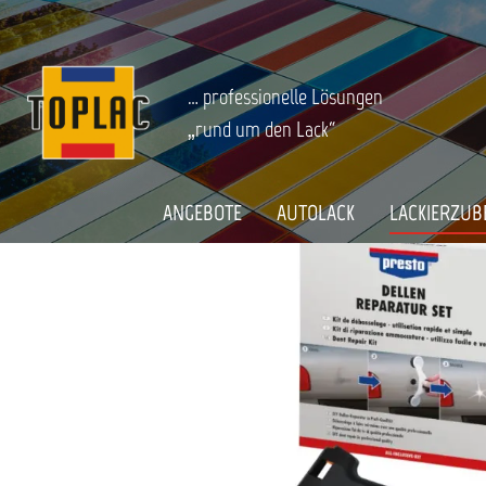
springen
Zur Hauptnavigation springen
LACKIERZUBEHÖR
Werkstatteinrichtung
Startseite
PRESTO DIY DELLEN-REPARATUR-SET
… professionelle Lösungen
„rund um den Lack“
Bildergalerie überspringen
ANGEBOTE
AUTOLACK
LACKIERZUB