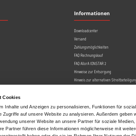
Informationen
Downloadcenter
Versand
Zahlungsmöglichkeiten
FAQ Rechnungskauf
FAQ AllorA IONSTAR 2
Hinweise zur Entsorgung
Hinweis zur alternativen Streitbeteiligun
Retoure
Widerrufsrecht
t Cookies
Barrierefreiheit
 Inhalte und Anzeigen zu personalisieren, Funktionen für sozia
Datenschutz
e Zugriffe auf unsere Website zu analysieren. Außerdem geben w
AGB
rwendung unserer Website an unsere Partner für soziale Medien
re Partner führen diese Informationen möglicherweise mit weite
Impressum
ereitgestellt haben oder die sie im Rahmen Ihrer Nutzung der D