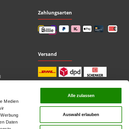
Zahlungsarten
Versand
g
Alle zulassen
le Medien
professionelle Beratung
Top Marken
ir
Kauf auf Rechnung
Auswahl erlauben
, Werbung
sichere Bezahlung
Lieferzeit 1-3 Tage
ren Daten
kostenlose Rücksendung
ienste