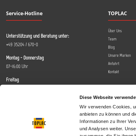
Service-Hotline
TOPLAC
Über Uns
Unterstützung und Beratung unter:
Team
+49 35204 / 670-0
Blog
Unsere Marken
Montag - Donnerstag
Anfahrt
07-16:00 Uhr
Kontakt
Freitag
07-14 Uhr
Diese Webseite verwende
Oder über unser
Kontaktformular
.
Wir verwenden Cookies, um
anbieten zu können und di
Vertrag widerrufen
Informationen zu Ihrer Ve
und Analysen weiter. Unse
Folgen Sie uns bei
zusammen, die Sie ihnen b