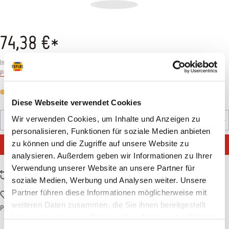
74,38 €*
Inhalt:
1 Stück
Preise inkl. MwSt. zzgl. Versandkosten
Versandfertig in 7 Tagen, Lieferzeit 5-7 Tage
Diese Webseite verwendet Cookies
Produkt Anzahl: Gib den gewünschten Wert ein oder benutz
Wir verwenden Cookies, um Inhalte und Anzeigen zu
Stück
personalisieren, Funktionen für soziale Medien anbieten
IN DEN WARENKORB
zu können und die Zugriffe auf unsere Website zu
analysieren. Außerdem geben wir Informationen zu Ihrer
Verwendung unserer Website an unsere Partner für
Zum Vergleich hinzufügen
soziale Medien, Werbung und Analysen weiter. Unsere
Partner führen diese Informationen möglicherweise mit
Zum Merkzettel hinzufügen
weiteren Daten zusammen, die Sie ihnen bereitgestellt
Produktnummer:
11SATB044
haben oder die sie im Rahmen Ihrer Nutzung der Dienste