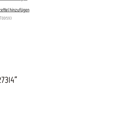
ettel hinzufügen
T001593
7314"