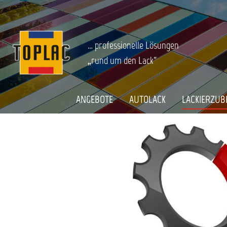
springen
Zur Hauptnavigation springen
LACKIERZUBEHÖR
Lackverarbeitung
Sata Lackiertechnik
Startseite
SATA 30 ML GLASBECHER, KPL. MIT N
… professionelle Lösungen
„rund um den Lack“
Bildergalerie überspringen
ANGEBOTE
AUTOLACK
LACKIERZUB