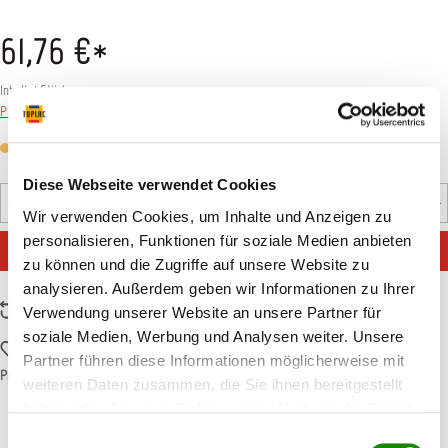
61,76 €*
Inhalt:
1 Stück
Preise inkl. MwSt. zzgl. Versandkosten
Versandfertig in 7 Tagen, Lieferzeit 5-7 Tage
Diese Webseite verwendet Cookies
Produkt Anzahl: Gib den gewünschten Wert ein oder benutz
Stück
Wir verwenden Cookies, um Inhalte und Anzeigen zu
personalisieren, Funktionen für soziale Medien anbieten
IN DEN WARENKORB
zu können und die Zugriffe auf unsere Website zu
analysieren. Außerdem geben wir Informationen zu Ihrer
Zum Vergleich hinzufügen
Verwendung unserer Website an unsere Partner für
soziale Medien, Werbung und Analysen weiter. Unsere
Zum Merkzettel hinzufügen
Partner führen diese Informationen möglicherweise mit
Produktnummer:
T001598
weiteren Daten zusammen, die Sie ihnen bereitgestellt
haben oder die sie im Rahmen Ihrer Nutzung der Dienste
gesammelt haben.
Einwilligungsauswahl