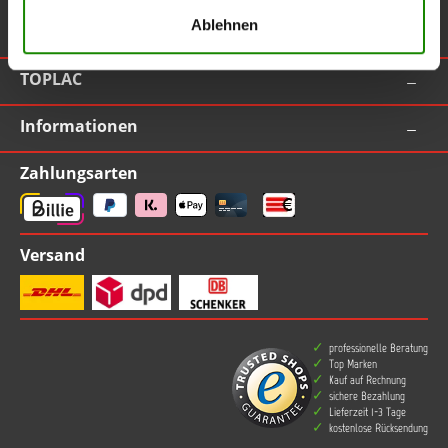
Ablehnen
Vertrag widerrufen
TOPLAC
Informationen
Zahlungsarten
Versand
professionelle Beratung
Top Marken
Kauf auf Rechnung
sichere Bezahlung
Lieferzeit 1-3 Tage
kostenlose Rücksendung