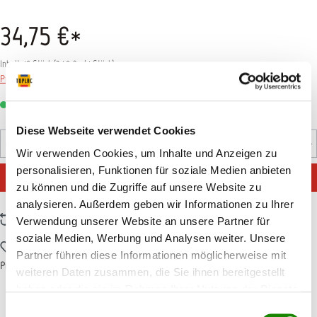
34,75 €*
Inhalt:
10 Stück
(
3,48 €
* / 1 Stück)
Preise inkl. MwSt. zzgl. Versandkosten
Sofort verfügbar, Lieferzeit: 1-3 Tage
Diese Webseite verwendet Cookies
Produkt Anzahl: Gib den gewünschten Wert ein oder benutz
Stück
Wir verwenden Cookies, um Inhalte und Anzeigen zu
personalisieren, Funktionen für soziale Medien anbieten
IN DEN WARENKORB
zu können und die Zugriffe auf unsere Website zu
analysieren. Außerdem geben wir Informationen zu Ihrer
Zum Vergleich hinzufügen
Verwendung unserer Website an unsere Partner für
soziale Medien, Werbung und Analysen weiter. Unsere
Zum Merkzettel hinzufügen
Partner führen diese Informationen möglicherweise mit
Produktnummer:
T001697
weiteren Daten zusammen, die Sie ihnen bereitgestellt
haben oder die sie im Rahmen Ihrer Nutzung der Dienste
gesammelt haben.
Einwilligungsauswahl