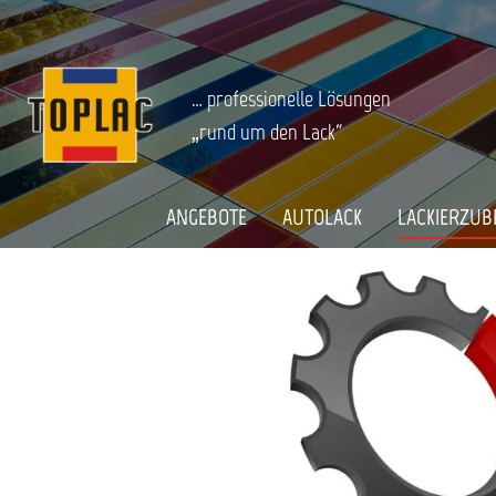
springen
Zur Hauptnavigation springen
LACKIERZUBEHÖR
Lackverarbeitung
Sata Lackiertechnik
Startseite
SATA ADAM 2 DOCK (FÜR SATAJET 5000
… professionelle Lösungen
„rund um den Lack“
Bildergalerie überspringen
ANGEBOTE
AUTOLACK
LACKIERZUB