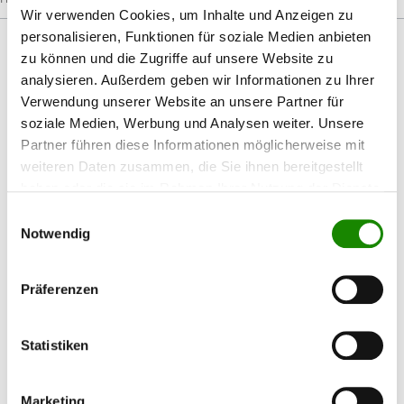
Wir verwenden Cookies, um Inhalte und Anzeigen zu
personalisieren, Funktionen für soziale Medien anbieten
zu können und die Zugriffe auf unsere Website zu
analysieren. Außerdem geben wir Informationen zu Ihrer
Verwendung unserer Website an unsere Partner für
Produktgalerie überspringen
Passendes Zubehör
soziale Medien, Werbung und Analysen weiter. Unsere
Partner führen diese Informationen möglicherweise mit
weiteren Daten zusammen, die Sie ihnen bereitgestellt
haben oder die sie im Rahmen Ihrer Nutzung der Dienste
%
gesammelt haben.
Einwilligungsauswahl
Notwendig
Präferenzen
AllorA Druckluft - Blütenschleifer mit 30
Statistiken
mm Teller
Marketing