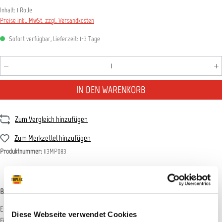
Inhalt:
1 Rolle
Preise inkl. MwSt. zzgl. Versandkosten
Sofort verfügbar, Lieferzeit: 1-3 Tage
Produkt Anzahl: Gib den gewünschten Wert ein oder benutz
IN DEN WARENKORB
Zum Vergleich hinzufügen
Zum Merkzettel hinzufügen
Produktnummer:
113MP083
Beschreibung
Einsatzgebiet: Schnelles Ausschleifen von Fehlstellen im Decklack.Zubehör:
Diese Webseite verwendet Cookies
Finesse-it Trizact Schleifblock E50199Inhalt: 100…
Mehr