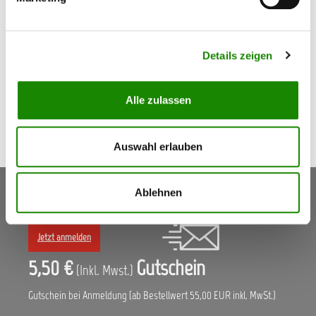
AllorA Druckluft - Blütenschleifer mit 30 mm Teller Teller:
30 mm für Klebe/Stikit Blüten Druckluft bis 6,2 bar
Details zeigen
253,41 €*
186,37 €*
Alle zulassen
Auswahl erlauben
Keine Aktionen, Angebote & Informationen mehr
Ablehnen
verpassen!
Jetzt anmelden
5,50 €
Gutschein
(Inkl. Mwst.)
Gutschein bei Anmeldung (ab Bestellwert 55,00 EUR inkl. MwSt.)