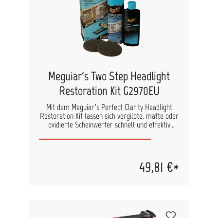
lange schön bleiben sollen. Vorteile: Reinigt,
pflegt & schützt in einem Schritt Ohne
Rückstände, kein künstlicher Glanz Für alle
Lederarten geeignet – auch perforiertes oder
rissiges Leder Zieht vollständig ein, nicht
schmierend Mit UV-Schutz gegen Ausbleichen &
Versprödung Erhält Geschmeidigkeit und
natürliche Griffigkeit
Meguiar's Two Step Headlight
Restoration Kit G2970EU
Mit dem Meguiar’s Perfect Clarity Headlight
Restoration Kit lassen sich vergilbte, matte oder
oxidierte Scheinwerfer schnell und effektiv
wieder in ihren ursprünglichen, klaren Zustand
versetzen. In nur zwei einfachen Schritten sorgt
dieses Set für ein sichtbares Ergebnis – ganz
ohne aufwendige Poliermaschinen. Die im Set
49,81 €*
enthaltene, patentierte Versiegelung schützt die
Scheinwerferoberfläche nach der Anwendung bis
zu ein Jahr lang vor erneutem Oxidieren
(*laborgeprüft nach ASTM G154-12a). Die
vollständige Aushärtung erfolgt nach 24 Stunden
und hinterlässt eine widerstandsfähige,