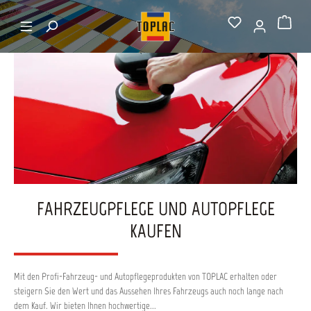
alt springen
Startseite
FAHRZEUGPFLEGE
Warenkorb
FAHRZEUGPFLEGE UND AUTOPFLEGE
KAUFEN
Mit den Profi-Fahrzeug- und Autopflegeprodukten von TOPLAC erhalten oder
steigern Sie den Wert und das Aussehen Ihres Fahrzeugs auch noch lange nach
dem Kauf. Wir bieten Ihnen hochwertige...