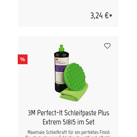
(35mm grün und 10mm gelb)
3,24 €*
%
3M Perfect-It Schleifpaste Plus
Extrem 51815 im Set
Maximale Schleifkraft für ein perfektes Finish