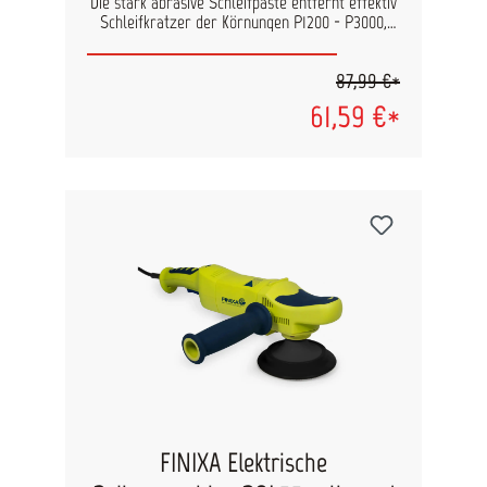
Die stark abrasive Schleifpaste entfernt effektiv
Schleifkratzer der Körnungen P1200 - P3000,
Oxidation, Waschstraßen-Schäden und weitere
Lackdefekte. Lässt sich leicht abwischen, bietet
87,99 €*
lange Verarbeitungszeit und sorgt für ein
exzellentes Finish. Vorteile: Bis zu 30 %
61,59 €*
geringerer Verbrauch Sehr leicht abzuwischen
Lange Verarbeitungszeit für präzises Arbeiten
Transparent – Schleifkratzer bleiben sichtbar
zur Kontrolle Gutes Finish mit geringer Drehzahl
Mit oder ohne Wasser einsetzbar Schleifkorn:
Aluminiumoxid Set-Inhalt: 3M Perfect-It
Schleifpaste Plus Extrem 51815 1Kg Polierpad
160mm, gewaffelt Mikrofaser-Poliertuch
FINIXA Elektrische