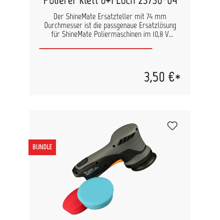
Der ShineMate Ersatzteller mit 74 mm
Durchmesser ist die passgenaue Ersatzlösung
für ShineMate Poliermaschinen im 10,8 V
System. Ausgestattet mit einer Klettaufnahme
ermöglicht er einen schnellen und sicheren
Wechsel von Polierpads, ideal für effizientes
Arbeiten im Werkstattalltag. Das 6+1 Loch-
3,50 €*
System sorgt für eine optimale Luftzirkulation
und unterstützt die Wärmeableitung während
des Poliervorgangs. Dadurch wird die Belastung
des Pads reduziert und ein gleichmäßiges
Polierergebnis gefördert. Die stabile Bauweise
gewährleistet eine saubere Kraftübertragung
vom Gerät auf das Polierpad und sorgt für
kontrolliertes Arbeiten bei Korrektur- und
BUNDLE
Finish-Anwendungen. Vorteile Ideal für Spot- &
Detailpolitur Klettaufnahme = schneller
Padwechsel 6+1 Loch-System = bessere
Luftzirkulation & Wärmeabfuhr Gleichmäßige
Kraftübertragung Technische Daten Modell:
23730-04 Durchmesser: 74 mm Aufnahme:
Klettsystem Lochsystem: 6+1 Loch
Einsatzbereich: Spot-Politur und Lackfinish
Kompatibilität: ShineMate Akku-Polierer EB212