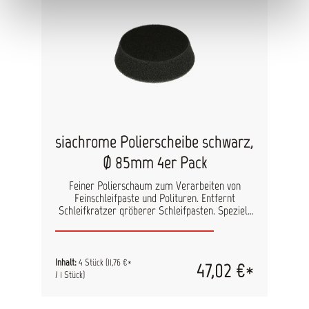
80mm, glatt Mikrofaser-Poliertuch
siachrome Polierscheibe schwarz,
Ø 85mm 4er Pack
Feiner Polierschaum zum Verarbeiten von
Feinschleifpaste und Polituren. Entfernt
Schleifkratzer gröberer Schleifpasten. Speziell
für die Verwendung mt siachrome FINISH
Feinschleifpaste vorgesehen. Die farbliche
Kodierung des Schleifpastendeckels ist passend
zum entsprechenden Polierpad und schließt
Inhalt:
4 Stück
(11,76 €*
47,02 €*
Verwechslungen aus. Größe & Inhalt: D 85 mm 4
/ 1 Stück)
Stk.