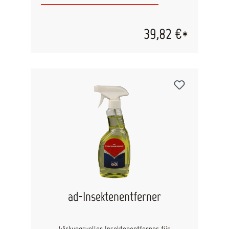
den Einsatz bei der professionellen
Lackaufbereitung und beim Lackfinish in
Lackierwerkstätten. Die einfache Verarbeitung
39,82 €*
und die Kombination von 3 Polierschritten in
einem Produkt machen diese One Step Politur
zu einem idealen Produkt für Polieranfänger.
Abtragsleistung: 5 (10 = höchste Abrasivität)
Oberflächenglanz: 9 (10= höchster Glanzgrad)
Polierpad: medium, fein/weich Eigenschaften:
einstufiger Polierprozess: Politur, Finish,
Versiegelung 3000er Schliffentfernung schnelles
Hochglanzfinish spürbar glattere Oberfläche
überlackierbar silikonfrei Inhalt: 250 ml
ad-Insektenentferner