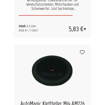
Wirkungsvoller Insektenentferner für
Windschutzscheiben, Motorhauben und
Scheinwerfer. Löst hartnäckige
Verschmutzungen wie Insektenrückstände, Teer
und andere Rückstände. Unverdünnt vor der
Fahrzeugwäsche anwenden. Nicht auf der
Oberfläche trocknen lassen.
Inhalt:
0.5 Liter
5,83 €*
(11,66 €* / 1 Liter)
AutoMagic Klettteller M14 AM726