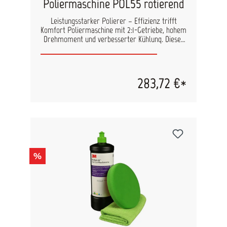
Poliermaschine POL55 rotierend
Leistungsstarker Polierer – Effizienz trifft
Komfort Poliermaschine mit 2:1-Getriebe, hohem
Drehmoment und verbesserter Kühlung. Dieser
Polierer ist die ideale Lösung für präzise und
langlebige Polierarbeiten. Leicht, handlich und
vielseitig einsetzbar. Eigenschaften: 1050 W
Leistung 2:1-Getriebe für starkes Drehmoment
283,72 €*
bei niedriger Drehzahl Drehzahl regelbar von
700–2500 U/min Leichtgewicht (2,6 kg) für
komfortables Arbeiten 5 m Kabel für mehr
Bewegungsfreiheit Inkl. Polierteller, Seitengriff
& Ersatzkohlebürsten Tellerdurchmesser:
120mm Tellerbewegung: rotierend
Tellergewinde: M14 Geräuschpegel: 89 db
%