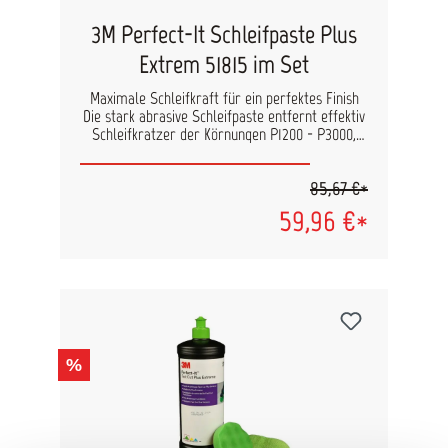
3M Perfect-It Schleifpaste Plus
Extrem 51815 im Set
Maximale Schleifkraft für ein perfektes Finish
Die stark abrasive Schleifpaste entfernt effektiv
Schleifkratzer der Körnungen P1200 - P3000,
Oxidation, Waschstraßen-Schäden und weitere
Lackdefekte. Lässt sich leicht abwischen, bietet
85,67 €*
lange Verarbeitungszeit und sorgt für ein
exzellentes Finish. Vorteile: Bis zu 30 %
59,96 €*
geringerer Verbrauch Sehr leicht abzuwischen
Lange Verarbeitungszeit für präzises Arbeiten
Transparent – Schleifkratzer bleiben sichtbar
zur Kontrolle Gutes Finish mit geringer Drehzahl
Mit oder ohne Wasser einsetzbar Schleifkorn:
Aluminiumoxid Set-Inhalt: 3M Perfect-It
Schleifpaste Plus Extrem 51815 1Kg Polierpad
160mm, glatt Mikrofaser-Poliertuch
%