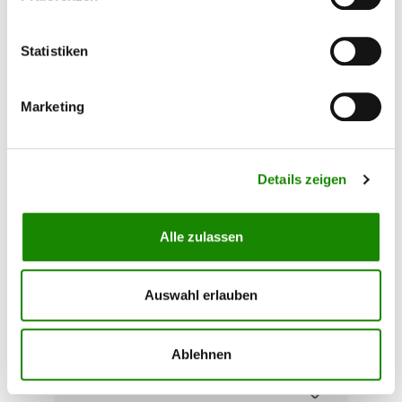
Statistiken
Marketing
3M Perfect-It Schleifpaste Plus
Extrem 51815 im Set
Details zeigen
Maximale Schleifkraft für ein perfektes Finish
Die stark abrasive Schleifpaste entfernt effektiv
Schleifkratzer der Körnungen P1200 - P3000,
Alle zulassen
Oxidation, Waschstraßen-Schäden und weitere
Lackdefekte. Lässt sich leicht abwischen, bietet
81,73 €*
lange Verarbeitungszeit und sorgt für ein
exzellentes Finish. Vorteile: Bis zu 30 %
57,22 €*
Auswahl erlauben
geringerer Verbrauch Sehr leicht abzuwischen
Lange Verarbeitungszeit für präzises Arbeiten
Transparent – Schleifkratzer bleiben sichtbar
zur Kontrolle Gutes Finish mit geringer Drehzahl
Ablehnen
Mit oder ohne Wasser einsetzbar Schleifkorn:
Aluminiumoxid Set-Inhalt: 3M Perfect-It
Schleifpaste Plus Extrem 51815 1Kg Polierpad