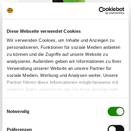
3M Perfect-It Schleifpaste Plus
Diese Webseite verwendet Cookies
Extrem 51815 im Set
Wir verwenden Cookies, um Inhalte und Anzeigen zu
Maximale Schleifkraft für ein perfektes Finish
personalisieren, Funktionen für soziale Medien anbieten
Die stark abrasive Schleifpaste entfernt effektiv
zu können und die Zugriffe auf unsere Website zu
Schleifkratzer der Körnungen P1200 - P3000,
Oxidation, Waschstraßen-Schäden und weitere
analysieren. Außerdem geben wir Informationen zu Ihrer
Lackdefekte. Lässt sich leicht abwischen, bietet
Verwendung unserer Website an unsere Partner für
81,87 €*
lange Verarbeitungszeit und sorgt für ein
soziale Medien, Werbung und Analysen weiter. Unsere
exzellentes Finish. Vorteile: Bis zu 30 %
57,31 €*
geringerer Verbrauch Sehr leicht abzuwischen
Partner führen diese Informationen möglicherweise mit
Lange Verarbeitungszeit für präzises Arbeiten
weiteren Daten zusammen, die Sie ihnen bereitgestellt
Transparent – Schleifkratzer bleiben sichtbar
haben oder die sie im Rahmen Ihrer Nutzung der Dienste
zur Kontrolle Gutes Finish mit geringer Drehzahl
Mit oder ohne Wasser einsetzbar Schleifkorn:
gesammelt haben.
Einwilligungsauswahl
Aluminiumoxid Set-Inhalt: 3M Perfect-It
Notwendig
Schleifpaste Plus Extrem 51815 1Kg Polierpad
80mm, gewaffelt Mikrofaser-Poliertuch
%
Präferenzen