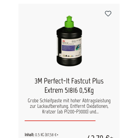
3M Perfect-It Fastcut Plus
Extrem 51816 0,5Kg
Grobe Schleifpaste mit hoher Abtragsleistung
zur Lackaufbereitung. Entfernt Oxidationen,
Kratzer (ab P1200-P3000) und
Waschanlagenkratzer. Im Vergleich zum
Vorgänger 3M™ Perfect-it Schleifpaste Plus ist
diese Schleifpaste länger verarbeitbar und lässt
sich besser abwischen. Verarbeitung: mit der
Inhalt:
0.5 KG
(87,58 €*