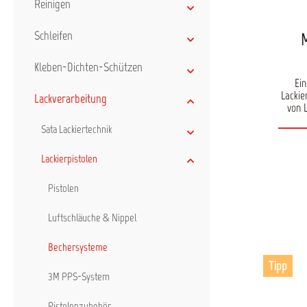
Reinigen
Schleifen
Kleben-Dichten-Schützen
Ein
Lackie
Lackverarbeitung
von 
Bec
Sata Lackiertechnik
Kons
alle
pr
Lackierpistolen
effizi
Arb
Pistolen
enthalten: 1 Außenbecher 
50 fl
Luftschläuche & Nippel
i
Verschlü
erhä
Bechersysteme
Tipp
3M PPS-System
Pistolenzubehör