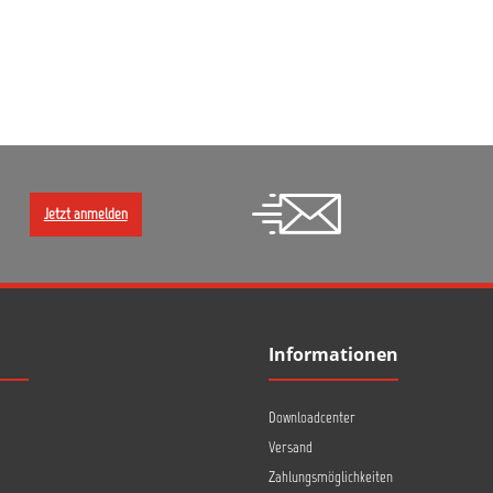
750 ml. Für die meist
Lackierpistolentypen sind 
erhältlich. Colad Snap Lid enth
Schnappdeckel ohne Mischb
Jetzt anmelden
Informationen
Downloadcenter
Versand
Zahlungsmöglichkeiten