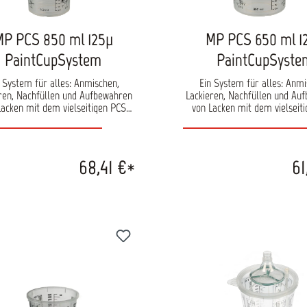
MP PCS 850 ml 125μ
MP PCS 650 ml 1
PaintCupSystem
PaintCupSyste
 System für alles: Anmischen,
Ein System für alles: Anmi
ren, Nachfüllen und Aufbewahren
Lackieren, Nachfüllen und Au
Lacken mit dem vielseitigen PCS
von Lacken mit dem vielseit
hersystem. Dank der cleveren
Bechersystem. Dank der cl
truktion sind Lackierarbeiten in
Konstruktion sind Lackierarb
n Positionen – sogar über Kopf –
allen Positionen – sogar übe
oblemlos möglich. Perfekt für
problemlos möglich. Perfe
68,41 €*
61
ente Arbeitsabläufe und sauberes
effiziente Arbeitsabläufe und
eiten in der Werkstatt. Im Set
Arbeiten in der Werkstatt.
mit Skalierung
enthalten: 1 Außenbecher mit Skalierung
exible Innenbecher 50 Deckel mit
50 flexible Innenbecher 50 D
ntegriertem Sieb 125 μm 20
integriertem Sieb 125 μ
sse 1 Befestigungsring Optional
Verschlüsse 1 Befestigungsring Option
ltlich:Adapter für alle gängigen
erhältlich:Adapter für alle 
Lackierpistolen.
Lackierpistolen.