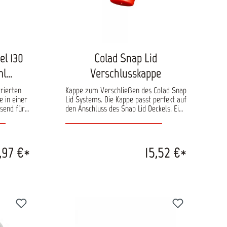
el 130
Colad Snap Lid
ml
Verschlusskappe
grierten
Kappe zum Verschließen des Colad Snap
 in einer
Lid Systems. Die Kappe passt perfekt auf
ssend für
den Anschluss des Snap Lid Deckels. Eine
. Snap Lid
zweite Kappe kann verwendet werden,
iges
um den Adapter der Lackierpistole zu
nd
verschließen. Der Farbkanal der Pistole
it AllorA
bleibt dadurch sauber und staubfrei.
,97 €*
15,52 €*
. Snap Lid
Verpackt in einem Beutel zu 100 Stück.
tegrierten
ind in zwei
auf AllorA
50 ml und
en
Adapter
ält nur die