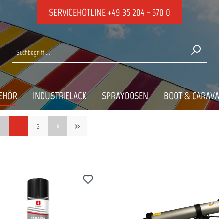
SERVICEHOTLINE
+49 35 204 - 670 0
KLEBEN-DICHTE
EHÖR
INDUSTRIELACK
SPRAYDOSEN
BOOT & CARAV
1
2