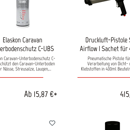
Elaskon Caravan
Druckluft-Pistole 
erbodenschutz C-UBS
Airflow I Sachet für
Beutel
on Caravan-Unterbodenschutz C-
Pneumatische Pistole für
chützt den Caravan-Unterboden
Verarbeitung von Dicht-
r Nässe, Streusalze, Laugen,
Klebstoffen in 400ml Beuteln
wirbelte Steine, Sprühnebel und
Gerät gewährleistet einfac
tzwasser. Er ist ein speziell für
gleichmäßiges Auspresse
z-Unterböden bei Wohnwagen,
Beuteln/Sachtes und findet E
obilen und anderen Fahrzeugen,
Karosseriebetrieben.
Ab 15,87 €*
415
kelter atmungsaktiver, schwarzer
rbodenschutz auf Bitumenbasis.
Durch seine chemische
ammensetzung ist das Produkt
rhaft sehr haltbar und bekommt
 Spannungsrisse.Der Unterschied
rkömmlichen Unterbodenschutz-