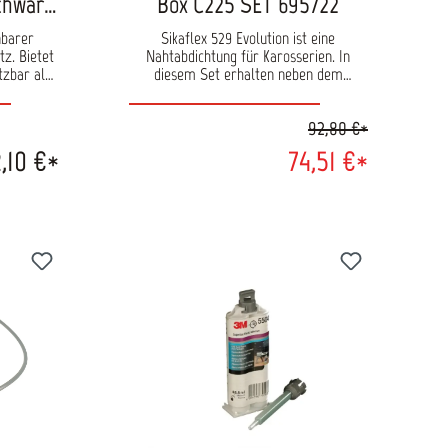
chwarz
Box C225 SET 695722
nbarer
Sikaflex 529 Evolution ist eine
z. Bietet
Nahtabdichtung für Karosserien. In
tzbar als
diesem Set erhalten neben dem
rfläche.
Dichstoff auch alle Düsen, um
²/l
verschiedene Struktureffekte zu
92,80 €*
erzeugen. Diese Dichtmasse ist die
Weiterentwicklung des bewährten
,10 €*
74,51 €*
Dichtstoffes Sikaflex 529 AT. Durch die
Applikation mit der Sika Sraygun sowie
verschiedenen Düsen lassen sich schnell
und einfach Originalstrukturen beim
Reparaturprozess wiederherstellen.
Einsatzgebiete: Dichten - Nachbildung
von Originalstrukturen möglich Dämpfen
- mindert Vibrationen und Schall
Schützen - ideal für Radhäuser,
Schweller etc. Eigenschaften: Farbton:
ocker überlackierbar mit gängigen
Lacksystemen sehr gute
Verarbeitungseigenschaften höhere
innerer Festigkeit (Shore Härte A 40)
minimaler Overspray minimale
Schrumpfung beim Trocknen (3%)