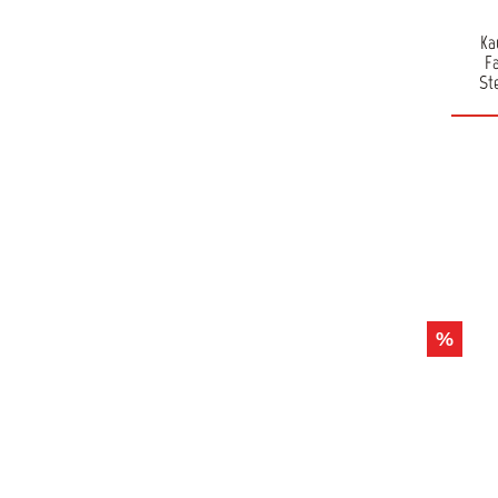
Ka
F
St
überla
verträ
%