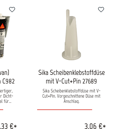
 hoher
esistenz
 extremen
sorgt der
tige
n und
schwer
 COREXX
uerhaften
rboden,
. Vorteile
igkeit,
hemischen
er
van)
Sika Scheibenklebstoffdüse
rboden,
n C982
mit V-Cut+Pin 27689
osserie.
Wachs,
indungen
ertiger,
Sika Scheibenklebstoffdüse mit V-
dung und
r Dicht-
Cut+Pin. Vorgeschnittene Düse mit
igkeit und
al für
Anschlag.
chnetes
 und
tremen
t seiner
d
en“ für
tet das
,33 €*
3,06 €*
kung.
utz in