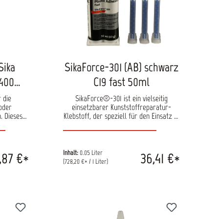
Sika
SikaForce-301 (AB) schwarz
 400ml
C19 fast 50ml
 die
SikaForce®-301 ist ein vielseitig
 oder
einsetzbarer Kunststoffreparatur-
. Dieses
Klebstoff, der speziell für den Einsatz in
hes und
Kfz-Werkstätten entwickelt wurde. Er
n von
eignet sich ideal zur Reparatur von
insatz in
Schäden an Stoßstangen, zum
Verkleben von Kunststoffteilen und -
Inhalt:
0.05 Liter
,87 €*
36,41 €*
halterungen, zur Wiederherstellung von
(728,20 €* / 1 Liter)
Kunststoffklammern sowie zum Füllen
von ungenutzten Sensoröffnungen und
kleinen Löchern. Dank der innovativen
Purform® Technologie enthält das
Produkt weniger als 0,1 % monomeres
Diisocyanat, wodurch der Gesundheits-