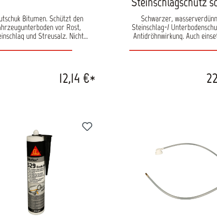
Steinschlagschutz s
9105
utschuk Bitumen. Schützt den
Schwarzer, wasserverdün
ahrzeugunterboden vor Rost,
Steinschlag-/ Unterbodenschut
einschlag und Streusalz. Nicht
Antidröhnwirkung. Auch einse
ckierbar. PVC und Bitumen
Isoliergrund mit glatter Obe
glich. Mit Anti Dröhn Effekt. FCKW
Ergiebigkeit: 3,0 - 5,0 m
frei. Inhalt: 1000 ml
12,14 €*
22