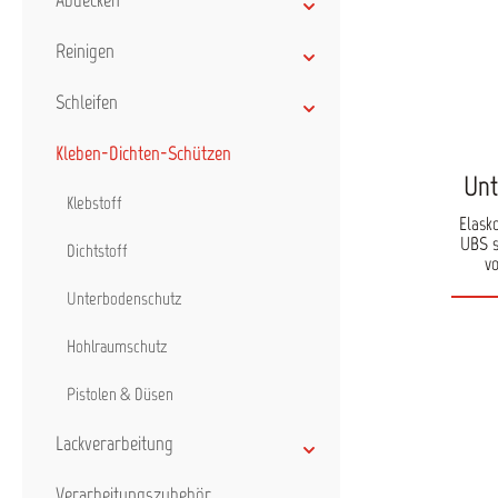
Abdecken
Reinigen
Schleifen
Kleben-Dichten-Schützen
Unt
Klebstoff
Elask
UBS s
Dichtstoff
vo
aufge
Unterbodenschutz
Spri
Hol
Wohnm
Hohlraumschutz
entwic
Unte
Pistolen & Düsen
Zus
Lackverarbeitung
daue
keine
zu he
Verarbeitungszubehör