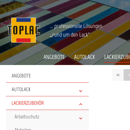
springen
Zur Hauptnavigation springen
LACKIERZUBEHÖR
Kleben-Dichten-Schützen
Startseite
… professionelle Lösungen
„rund um den Lack“
ANGEBOTE
AUTOLACK
LACKIERZUB
ANGEBOTE
AUTOLACK
LACKIERZUBEHÖR
Arbeitsschutz