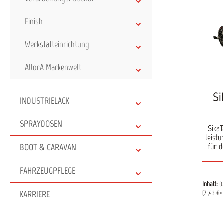
Produk
Eig
Finish
Gem
Prod
Werkstatteinrichtung
vers
eine
AllorA Markenwelt
Si
INDUSTRIELACK
SPRAYDOSEN
Sika
leistu
für 
BOOT & CARAVAN
entwic
Purf
FAHRZEUGPFLEGE
Produ
Inhalt:
0
ve
KARRIERE
(71,43 €* 
Arb
We
ermögl