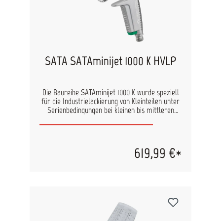
SATA SATAminijet 1000 K HVLP
Die Baureihe SATAminijet 1000 K wurde speziell
für die Industrielackierung von Kleinteilen unter
Serienbedingungen bei kleinen bis mittleren
Losgrößen entwickelt. Einsatzbereiche:
Industrielle Serienlackierung von kleinen Platten
und Gehäusen Trennmittelbeschichtung
Dekorlackierung, Bühnenmalerei, Innenausbau
619,99 €*
Durchdachte Details: Die „Extra-Schnelle“: RP®-
Hochdrucktechnik für maximale
Arbeitsgeschwindigkeit und Übertragungsraten >
65% Die „Extra-Sparsame“: HVLP-
Niederdrucktechnik für besonders hohe
Übertragungsraten deutlich > 65% Schmaler
Spritzstrahl mit feiner Zerstäubung
Ergonomisch gestaltete Pistole und