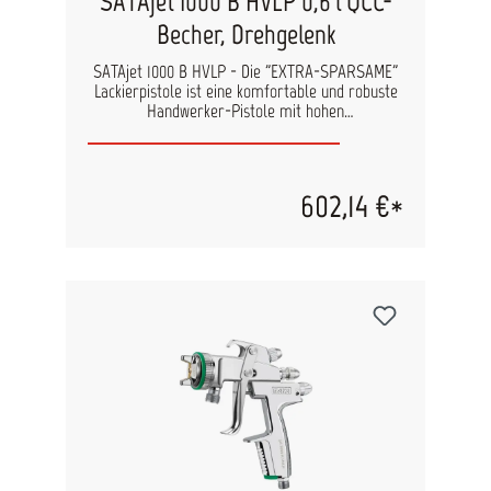
SATAjet 1000 B HVLP 0,6 l QCC-
Becher, Drehgelenk
SATAjet 1000 B HVLP - Die "EXTRA-SPARSAME"
Lackierpistole ist eine komfortable und robuste
Handwerker-Pistole mit hohen
Übertragungsraten für Handwerk und Industrie.
Die SATAjet 1000 B ist der Allrounder unter den
Fließbecher-Lackierpistolen für Handwerk und
Industrie. Dank des breiten Düsenspektrums und
602,14 €*
des vielfältigen Zubehörs wie Druck- und
Rührwerksbecher lassen sich unterschiedlichste
Spritzmedien hervorragend verarbeiten: von
dünnflüssigen Holzbeizen, Klarlacken,
Strukturlacken und Lasuren bis hin zu Klebern
und sonstigen thixotropen Materialien. Mit
Verlängerungen in verschiedenen Ausführungen
lassen sich selbst schwer zugängliche Stellen
einwandfrei beschichten. Vorteile Einsetzbar
zum Verarbeiten unterschiedlichster Materialien
– wasserbasierend oder lösemittelhaltig
Universell einstellbarer Spritzstrahl mit feiner
Zerstäubung bei hoher Arbeitsgeschwindigkeit
Spezielle Luftführung an den Hörnern der
Luftdüse verhindert Ablagerungen durch