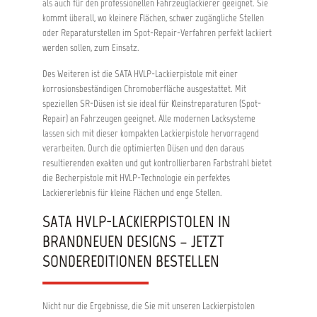
als auch für den professionellen Fahrzeuglackierer geeignet. Sie
kommt überall, wo kleinere Flä­chen, schwer zu­gäng­liche Stel­len
oder Reparaturstellen im Spot-Repair-Verfahren per­fekt lackiert
werden sollen, zum Einsatz.
Des Weiteren ist die SATA HVLP-Lackierpistole mit einer
korrosionsbeständigen Chromoberfläche ausgestattet. Mit
speziellen SR-Düsen ist sie ideal für Kleinstreparaturen (Spot-
Repair) an Fahrzeugen geeignet. Alle modernen Lacksysteme
lassen sich mit dieser kompakten Lackierpistole hervorragend
verarbeiten. Durch die optimierten Düsen und den daraus
resultierenden exakten und gut kontrollierbaren Farbstrahl bietet
die Becherpistole mit HVLP-Technologie ein perfektes
Lackiererlebnis für kleine Flächen und enge Stellen.
SATA HVLP-LACKIERPISTOLEN IN
BRANDNEUEN DESIGNS – JETZT
SONDEREDITIONEN BESTELLEN
Nicht nur die Ergebnisse, die Sie mit unseren Lackierpistolen