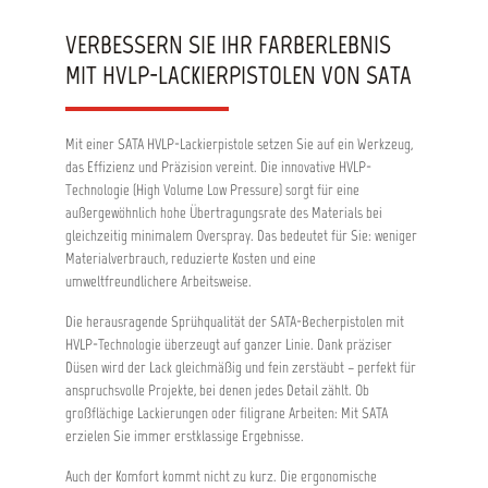
SATAjet 5000 B entstammt der Feder der
Gestaltungsexperten des Porsche Design Studio,
VERBESSERN SIE IHR FARBERLEBNIS
die in Zusammenarbeit mit SATA Spezialisten
MIT HVLP-LACKIERPISTOLEN VON SATA
Funktionalität in Form brachten. Aufgrund ihrer
optimierten Griffkontur liegt die hochwertige
Pistole perfekt in der Hand. Der Griffbereich ist
beim Digitalmodell genauso kompakt wie beim
Mit einer SATA HVLP-Lackierpistole setzen Sie auf ein Werkzeug,
Standardmodell und eignet sich deshalb auch für
das Effizienz und Präzision vereint. Die innovative HVLP-
Lackierer mit verschiedenen Handgrößen
bestens. Einfache Handhabung Die Qualität der
Technologie (High Volume Low Pressure) sorgt für eine
ergonomischen Gestaltung zeigt sich nicht nur
außergewöhnlich hohe Übertragungsrate des Materials bei
im Griffbereich, sondern auch in allen
gleichzeitig minimalem Overspray. Das bedeutet für Sie: weniger
Anbauteilen wie beispielsweise der Rund- /
Materialverbrauch, reduzierte Kosten und eine
Breitstrahl- und Farbmengenregulierung und
umweltfreundlichere Arbeitsweise.
dem Luftmikrometer. Bei einer soliden
Bauweise, die eine hohe Lebensdauer ermöglicht,
Die herausragende Sprühqualität der SATA-Becherpistolen mit
sorgt auch das geringe Gewicht der
HVLP-Technologie überzeugt auf ganzer Linie. Dank präziser
Lackierpistole für ein angenehmes Arbeiten. Die
SATAjet 5000 B. Ein Werkzeug in Topform.
Düsen wird der Lack gleichmäßig und fein zerstäubt – perfekt für
Vorteile: Optimiertes Düsenkonzept für höchste
anspruchsvolle Projekte, bei denen jedes Detail zählt. Ob
Flexibilität hinsichtlich Eingangsdruck und
großflächige Lackierungen oder filigrane Arbeiten: Mit SATA
Spritzabstand Ergonomische Griffkontur
erzielen Sie immer erstklassige Ergebnisse.
Oberfläche in pearlchrome™ für eine einfache
Reinigung, korrosionsfest Leicht bedienbare
Auch der Komfort kommt nicht zu kurz. Die ergonomische
Einstellelemente Lagesichere Bügelrolle –