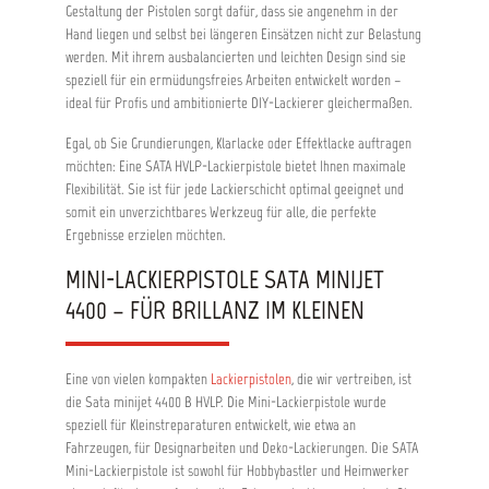
Gestaltung der Pistolen sorgt dafür, dass sie angenehm in der
Farbnadel ist einfach, sicher und schnell
montierbar Drehgelenk mit neuer
Hand liegen und selbst bei längeren Einsätzen nicht zur Belastung
Hochleistungsdichtung Eine kompakte Griff-
werden. Mit ihrem ausbalancierten und leichten Design sind sie
Form für Standard- und Digital-
speziell für ein ermüdungsfreies Arbeiten entwickelt worden –
PistolenOptimierte Rund- /
ideal für Profis und ambitionierte DIY-Lackierer gleichermaßen.
Breitstrahlregulierung mit einer ½ Drehung
technische Daten Einsatzbereich: 10 cm - 21 cm
Egal, ob Sie Grundierungen, Klarlacke oder Effektlacke auftragen
o empfohlen 10 cm - 15 cm Max.
möchten: Eine SATA HVLP-Lackierpistole bietet Ihnen maximale
Pistoleneingangsdruck: 10,0 bar Luftverbrauch:
Flexibilität. Sie ist für jede Lackierschicht optimal geeignet und
430 Nl/min Maximale Betriebstemperatur: 50
°C Druckluftanschluss: 1/4“ Aussengewinde
somit ein unverzichtbares Werkzeug für alle, die perfekte
Ergebnisse erzielen möchten.
MINI-LACKIERPISTOLE SATA MINIJET
4400 – FÜR BRILLANZ IM KLEINEN
Eine von vielen kompakten
Lackierpistolen
, die wir vertreiben, ist
die Sata minijet 4400 B HVLP. Die Mini-Lackierpistole wurde
speziell für Kleinstreparaturen entwickelt, wie etwa an
Fahrzeugen, für Designarbeiten und Deko-Lackierungen. Die SATA
Mini-Lackierpistole ist sowohl für Hobbybastler und Heimwerker