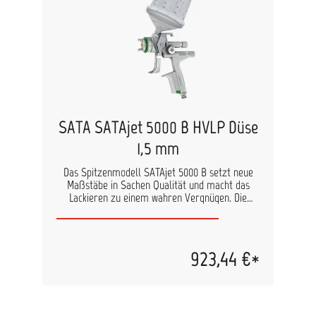
Bedienelemente Robuste, leicht zu reinigende
Oberfläche Schnelle Luftdüsenwechsel mit nur 2
Umdrehungen durch Grobgewinde QC (Quick
Change) CCS - Das Color Code System für die
einfache Kennzeichnung Ihrer Lackierpistole
technische Daten: Eingangsdruck: 2,5 bar
Luftverbrauch: 120 Nl/min Spritzabstand: 10-15
cm Materialanschluss: 1/4“ Außengewinde
SATA SATAjet 5000 B HVLP Düse
1,5 mm
Das Spitzenmodell SATAjet 5000 B setzt neue
Maßstäbe in Sachen Qualität und macht das
Lackieren zu einem wahren Vergnügen. Die
Flexibilität, die diese Hochleistungslackierpistole
hinsichtlich Spritzabstand und Eingangsdruck
ermöglicht, ist einzigartig. So können Sie den
Druck und den Abstand nach dem eingesetzten
923,44 €*
Lack, den klimatischen Verhältnissen und ihrem
Arbeitsstil ausrichten – um perfekte Resultate
zu erzielen. Eine hohe Wirtschaftlichkeit wird
durch die HVLP Niederdruck-Technologie
erreicht. Ergonomie in Perfektion Das Design der