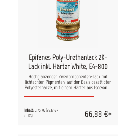
Epifanes Poly-Urethanlack 2K-
Lack inkl. Härter White, E4-800
Hochglänzender Zweikomponenten-Lack mit
lichtechten Pigmenten, auf der Basis gesättigter
Polyesterharze, mit einem Härter aus Isocyanat.
Zeichnet sich durch eine gute Deckung,
langanhaltenden Glanz, eine besondere
Witterungsbeständigkeit und hohe
Abriebfestigkeit aus. Geeignet für Pinsel-,
Inhalt:
0.75 KG
(89,17 €*
66,88 €*
Rollen- und Spritzapplikation.
/ 1 KG)
Anwendungsbereich: GFK – Stahl – Holz –
Aluminium mit den geeigneten Grundierungen.
Kann ohne Haftgrundierung direkt auf gründlich