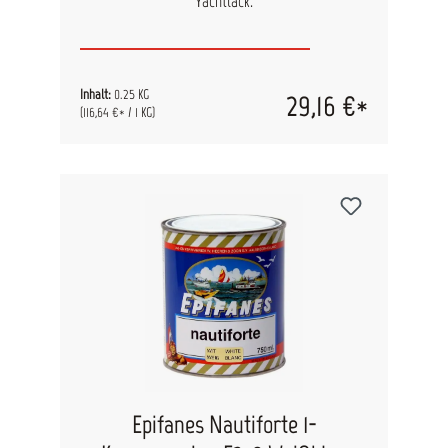
Yachtlack.
Inhalt:
0.25 KG
29,16 €*
(116,64 €* / 1 KG)
Epifanes Nautiforte 1-