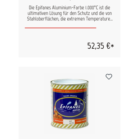
Die Epifanes Aluminium-Farbe 1.000°C ist die
ultimativen Lösung für den Schutz und die von
Stahloberflächen, die extremen Temperaturen
von 400 bis 1000°C ausgesetzt sind, wie
beispielsweise Auspuffanlagen. Hierbei handelt
es sich um eine 1-komponentige, hitzebeständige
Anstrichfarbe, auf der Basis von einem
52,35 €*
isomierten Kautschukharz und
Aluminiumpigment. Diese hochhitzebeständige
Aluminium-Farbe wurde speziell entwickelt, um
nicht nur höchsten Schutz vor extremen
Temperaturen zu bieten, sondern auch eine
optisch ansprechende Oberfläche zu schaffen.
Die Anwendung ist denkbar einfach: Tragen Sie
die Farbe in einer dünnen Schicht direkt auf den
blanken Stahl auf. Nach dem Trocknen ist es
entscheidend, die Oberfläche auf mindestens
400°C zu erhitzen, um das Bindemittel
zuverlässig einzubrennen. Produkteigenschaften:
Hitzebeständigkeit: Schützt zuverlässig vor
Temperaturen von 400 bis 1000°C. Einfache
Anwendung: Tragen Sie die Farbe dünn auf den
blanken Stahl auf. Verleiht der Oberfläche eine
metallische Eleganz. Ergiebigkeit: Ca. 12 m² pro