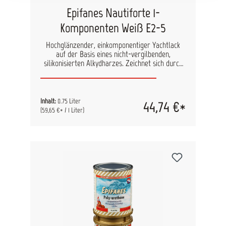
Epifanes Nautiforte 1-
Komponenten Weiß E2-5
Hochglänzender, einkomponentiger Yachtlack
auf der Basis eines nicht-vergilbenden,
silikonisierten Alkydharzes. Zeichnet sich durch
eine schnelle Trocknung, guten Verlauf,
geringerer Schmutzanhaftung, langer
Witterungsbeständigkeit und langanhaltenden
Glanz aus. Anwendungsbereich:GFK – Stahl –
Inhalt:
0.75 Liter
44,74 €*
Holz – Aluminium mit den geeigneten
(59,65 €* / 1 Liter)
Grundierungen. Kann direkt, ohne
Haftgrundierung, auf gründlich entfettetes und
angeschliffenes Gelcoat aufgetragen werden.
Verwendbar über der Wasserlinie für Innen- und
Außenanstriche auf Süß-und
Salzwasserrevieren. Geeignet zur Überarbeitung
von bestehenden Ein oder Zweikomponenten
Lackierungen, egal welcher Marke.
Verdünner:Pinsel: Epifanes Farbverdünner /
Spritze: Epifanes 1-K Spritzverdünner
Überstreichbarkeit:Nach 24 Stunden bei 18°C.
Ergiebigkeit:1000ml auf 14 m2 = 40 µm