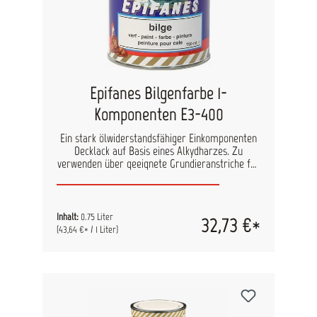
Epifanes Bilgenfarbe 1-
Komponenten E3-400
Ein stark ölwiderstandsfähiger Einkomponenten
Decklack auf Basis eines Alkydharzes. Zu
verwenden über geeignete Grundieranstriche für
Holz, Stahl und Polyester.
Anwendungsbereich:Zur Anwendung in Bilgen,
Maschinenräumen, Ankerkästen, und sonstigen
Bereichen, wo ein starker Decklack erforderlich
Inhalt:
0.75 Liter
32,73 €*
ist. Verdünner:Pinsel: Epifanes Farbverdünner
(43,64 €* / 1 Liter)
Spritze: Epifanes 1-K Spritzverdünner
Überstreichbarkeit:Nach 24 Stunden bei 18°C
Ergiebigkeit:1000ml auf 15m2 = 40 μm
Trockenschichtdicke