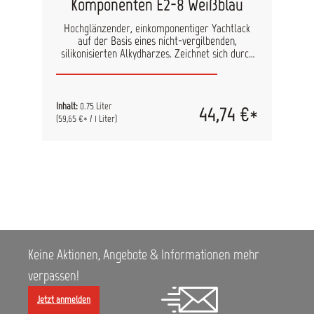
Komponenten E2-8 Weißblau
Hochglänzender, einkomponentiger Yachtlack
auf der Basis eines nicht-vergilbenden,
silikonisierten Alkydharzes. Zeichnet sich durch
eine schnelle Trocknung, guten Verlauf,
geringerer Schmutzanhaftung, langer
Witterungsbeständigkeit und langanhaltenden
Glanz aus. Anwendungsbereich:GFK – Stahl –
Inhalt:
0.75 Liter
44,74 €*
Holz – Aluminium mit den geeigneten
(59,65 €* / 1 Liter)
Grundierungen. Kann direkt, ohne
Haftgrundierung, auf gründlich entfettetes und
angeschliffenes Gelcoat aufgetragen werden.
Verwendbar über der Wasserlinie für Innen- und
Außenanstriche auf Süß-und
Salzwasserrevieren. Geeignet zur Überarbeitung
von bestehenden Ein oder Zweikomponenten
Lackierungen, egal welcher Marke.
Verdünner:Pinsel: Epifanes Farbverdünner /
Spritze: Epifanes 1-K Spritzverdünner
Keine Aktionen, Angebote & Informationen mehr
Überstreichbarkeit:Nach 24 Stunden bei 18°C.
Ergiebigkeit:1000ml auf 14 m2 = 40 µm
verpassen!
Trockenschichtdicke
Jetzt anmelden