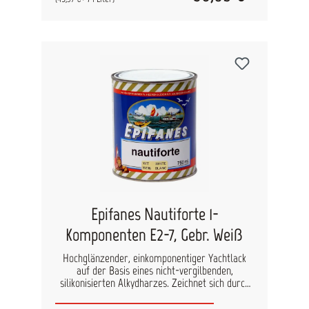
geeigneten Primer. Ebenfalls für das
überarbeiten von bestehenden und intakten 1 und
2 Komponeten Lackierungen, aller Hersteller,
geeignet. Pinselverarbeitung Epifanes
Farbverdünner Spritzverarbeitung Epifanes 1-K
Spritzverdünner
Epifanes Nautiforte 1-
Komponenten E2-7, Gebr. Weiß
Hochglänzender, einkomponentiger Yachtlack
auf der Basis eines nicht-vergilbenden,
silikonisierten Alkydharzes. Zeichnet sich durch
eine schnelle Trocknung, guten Verlauf,
geringerer Schmutzanhaftung, langer