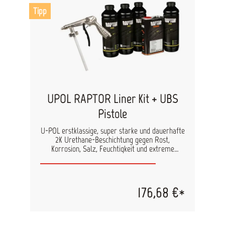
Farbsysteme. Pflege von existierenden
Tipp
Gleitschutzanstrichen. Verdünnung: Roller:
Epifanes Farbverdünner Überstreichbarkeit:
Nach 24 Stunden bei 20°C. Belastbar nach 72
Stunden bei 18°C. Ergiebigkeit: 1000ml auf 4-8
m2= 40 µm Trockenschichtdicke
UPOL RAPTOR Liner Kit + UBS
Pistole
U-POL erstklassige, super starke und dauerhafte
2K Urethane-Beschichtung gegen Rost,
Korrosion, Salz, Feuchtigkeit und extreme
Temperaturen. Restauriert sogar die am
meisten abgenutzten und unebenen Ladeflächen
oder Lkw-Boden zu dem vormaligen Finish.
Trocknet besonders schnell und gewährleistet
176,68 €*
kratz- und fleckenfeste Oberfläche, die UV-
resistent ist. Starke Haftung, wasserfest,
flexibel, hilft Geräusche und Erschütterungen
abzuschwächen. Leicht und schnell anwendbar.