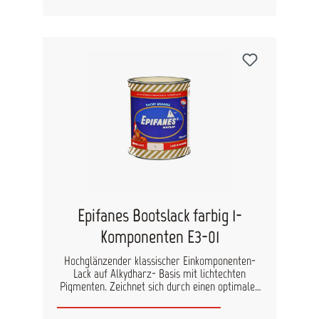
Aluminium mit den geeigneten Grundierungen.
Auch anwendbar, direkt ohne Haftgrundierung,
auf gründlich entfetteten und angeschliffenen
Gelcoatoberflächen. Geeignet zur Überarbeitung
von bestehenden Ein- oder Zweikomponenten
Lackierungen, egal welcher Marke.
Verdünner:Pinsel: Epifanes Farbverdünner /
Spritze: Epifanes 1-K Spritzverdünner
Überstreichbarkeit:Nach 24 Stunden bei 18°C.
Ergiebigkeit:1 Ltr auf 15 m2 = 40 µm
Trockenschichtdicke
Epifanes Bootslack farbig 1-
Komponenten E3-01
Hochglänzender klassischer Einkomponenten-
Lack auf Alkydharz- Basis mit lichtechten
Pigmenten. Zeichnet sich durch einen optimalen
Verlauf, gute Deckung, langanhaltenden Glanz
und gute Witterungsbeständigkeit aus.