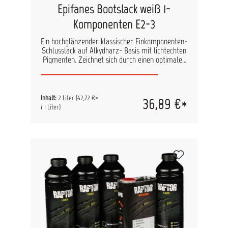
Liter. Wichtiger Hinweis: Bitte berühren Sie die
Epifanes Bootslack weiß 1-
behandelte Oberfläche auch im kalten Zustand
Komponenten E2-3
nicht, da die Farbe eine beizende Wirkung hat.
Ein hochglänzender klassischer Einkomponenten-
Schlusslack auf Alkydharz- Basis mit lichtechten
Pigmenten. Zeichnet sich durch einen optimalen
Verlauf, gute Deckung, langanhaltenden Glanz
und gute Witterungsbeständigkeit aus.
Inhalt:
2 Liter
(42,72 €*
36,89 €*
/ 1 Liter)