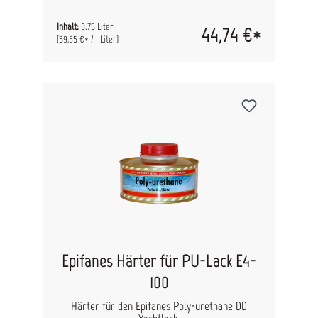
Witterungsbeständigkeit und langanhaltenden
Glanz aus. Anwendungsbereich:GFK – Stahl –
Inhalt:
0.75 Liter
44,74 €*
Holz – Aluminium mit den geeigneten
(59,65 €* / 1 Liter)
Grundierungen. Kann direkt, ohne
Haftgrundierung, auf gründlich entfettetes und
angeschliffenes Gelcoat aufgetragen werden.
Verwendbar über der Wasserlinie für Innen- und
Außenanstriche auf Süß-und
Salzwasserrevieren. Geeignet zur Überarbeitung
von bestehenden Ein oder Zweikomponenten
Lackierungen, egal welcher Marke.
Verdünner:Pinsel: Epifanes Farbverdünner /
Spritze: Epifanes 1-K Spritzverdünner
Überstreichbarkeit:Nach 24 Stunden bei 18°C.
Ergiebigkeit:1000ml auf 14 m2 = 40 µm
Trockenschichtdicke
Epifanes Härter für PU-Lack E4-
100
Härter für den Epifanes Poly-urethane DD