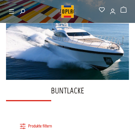
alt springen
Startseite
Buntlacke
Warenkorb
BUNTLACKE
Produkte filtern