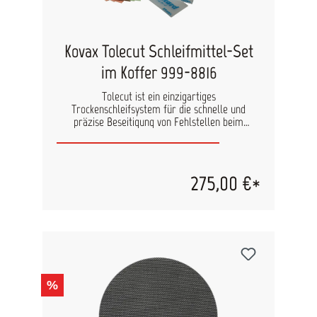
Kovax Tolecut Schleifmittel-Set
im Koffer 999-8816
Tolecut ist ein einzigartiges
Trockenschleifsystem für die schnelle und
präzise Beseitigung von Fehlstellen beim
Lackfinish. Da dieses Schleifmittel ohne Wasser
angewendet wird, ist der Artbeitsfortschritt
jederzeit ersichtlich. Durch die ständige
Sichtbarkeit während des Schleifprozesses, wird
275,00 €*
das Risiko durch den Klarlack zu schleifen
minimiert, einer aufwändigen Nacharbeit wird
damit vorgebeugt. Tolecut ist einzigartig in
seiner Abnahmegeschwindigkeit und durch die
gebotete Flexibilität kann es auch für konkave
und konvexe Teile verwendet werden. Die
einfache und schnelle Handhabung macht es zu
einem Must-have Produkt für jede
%
Lackierwerkstatt. Dieses Starter-Set beinhaltet
alle Körnungen des Tolecut-Schleifmittels sowie
Schleifblöcke/ Karten auf denen das