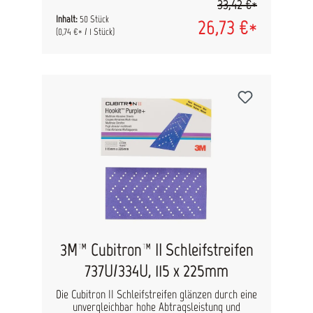
33,42 €*
versiegelt, was längere Standzeiten
gewährleistet. Maxfilm Schleifscheiben können
Inhalt:
50 Stück
26,73 €*
im gesamten Schleifprozess angewendet werden
(0,74 €* / 1 Stück)
vom Blankschleifen bis zum Füllerendschliff.
Anwendungsgebiet: Metall schleifen blank
schleifen Spachtel schleifen Füller schleifen
Durchmesser: 77 mm Lochung: ungelocht
Haftung: Klett Inhalt: 50 Stk.
3M™ Cubitron™ II Schleifstreifen
737U/334U, 115 x 225mm
Die Cubitron II Schleifstreifen glänzen durch eine
unvergleichbar hohe Abtragsleistung und