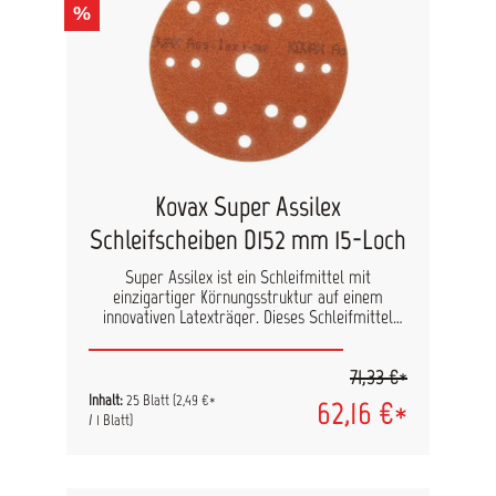
%
Kovax Super Assilex
Schleifscheiben D152 mm 15-Loch
Super Assilex ist ein Schleifmittel mit
einzigartiger Körnungsstruktur auf einem
innovativen Latexträger. Dieses Schleifmittel
hinterlässt extrem feine und einheitliche
Rautiefen, was eine sichere Anwendung
71,33 €*
gewährleistet und Nacharbeiten minimiert.
Durch Verwendung eines harten Schleiftellers
Inhalt:
25 Blatt
(2,49 €*
62,16 €*
lässt sich die Abtragsleisung steigern z.B. beim
/ 1 Blatt)
Planschleifen. Ein weicher Schleifteller ist bei
der Bearbeitung von Rundungen und zur
Verfeinerung des Schliffbildes zu empfehlen.