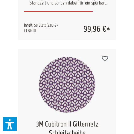
Standzeit und sorgen dabei für ein spürbar
feineres Oberflächenfinish. Durch die
pfeilförmige Lochung wird eine optimale
Absaugleistung gewährleistet. Inhalt: 50 Blatt
pro Pack Maße: 115 mm x 225 mm
Inhalt:
50 Blatt
(2,00 €*
99,96 €*
/ 1 Blatt)
3M Cubitron II Gitternetz
Schleifscheibe