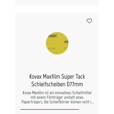
feinen Körnungen für beste Ergebnisse. Die
einzigartige Multihole-Technologie sorgt für
optimale Staubabsaugung während des
Schleifens. Geeignet für: Metall Füller Lacke
Spachtelmassen
Kovax Maxfilm Super Tack
Schleifscheiben D77mm
Kovax Maxfilm ist ein innovatives Schleifmittel
mit einem Filmträger anstatt eines
Papierträgers. Die Schleifkörner können nicht in
das Trägermaterial einsinken. Die Schleifschicht
ist mit einer doppelten Anti-Zusetzschicht