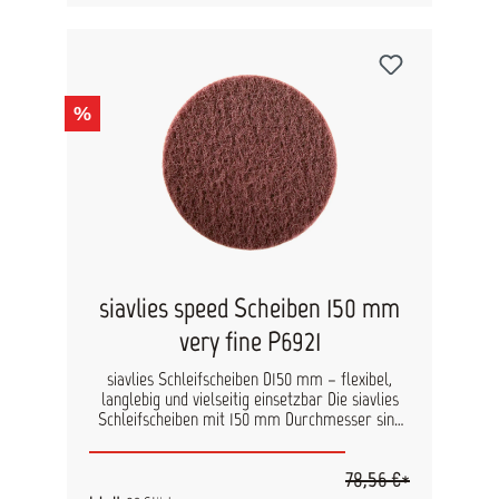
%
siavlies speed Scheiben 150 mm
very fine P6921
siavlies Schleifscheiben D150 mm – flexibel,
langlebig und vielseitig einsetzbar Die siavlies
Schleifscheiben mit 150 mm Durchmesser sind
die ideale Lösung für gleichmäßige
Oberflächenbearbeitung im Hand- und
78,56 €*
Handmaschinenschliff. Durch ihre hohe