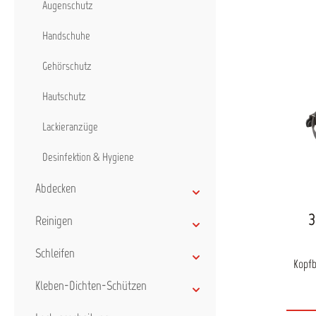
Augenschutz
Batter
mech
Handschuhe
Dadurc
währen
Gehörschutz
wi
Minim
Hautschutz
EN 6
gelbe
vor Er
Lackieranzüge
vo
Kapa
Desinfektion & Hygiene
schne
Anzeig
aktuel
Abdecken
ei
vollst
3
Reinigen
dabe
urspr
Be
Schleifen
System
Kopf
eine L
Kleben-Dichten-Schützen
Wichtige Mer
Ve
Eig