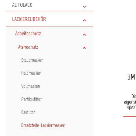
AUTOLACK
LACKIERZUBEHÖR
Arbeitsschutz
Atemschutz
Staubmasken
Halbmasken
3M 
Vollmasken
Atem
Di
Partikelfilter
eigens
spez
Gasfilter
Vers
TR-800
für e
Ersatzteile-Lackiermasken
und is
und N