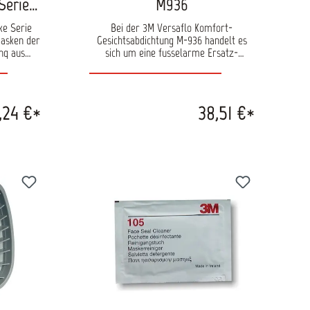
Serie
M936
ke Serie
Bei der 3M Versaflo Komfort-
Gesichtsabdichtung M-936 handelt es
ng aus
sich um eine fusselarme Ersatz-
Gesichtsabdichtung. Die schwarze
Gesichtsabdichtung lässt sich einfach
austauschen. Sie ist für 3M Versaflo
Produkte der Serien M-200 und M-300
,24 €*
38,51 €*
vorgesehen.