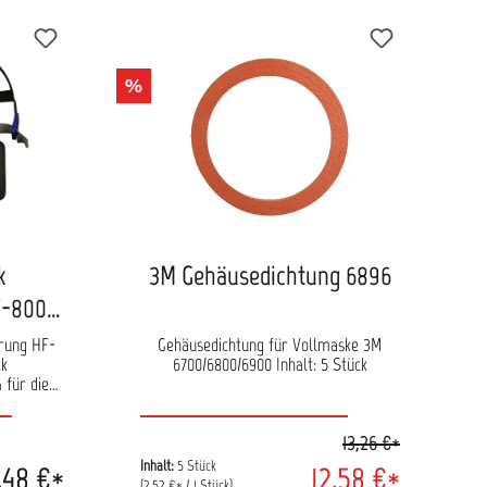
%
k
3M Gehäusedichtung 6896
F-800-
rung HF-
Gehäusedichtung für Vollmaske 3M
ck
6700/6800/6900 Inhalt: 5 Stück
 für die
SD mit
HF-802SD,
13,26 €*
schendes
uer Ihrer
Inhalt:
5 Stück
,48 €*
12,58 €*
00SD
(2,52 €* / 1 Stück)