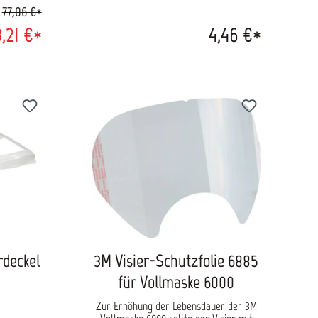
77,06 €*
,21 €*
4,46 €*
rdeckel
3M Visier-Schutzfolie 6885
für Vollmaske 6000
Zur Erhöhung der Lebensdauer der 3M