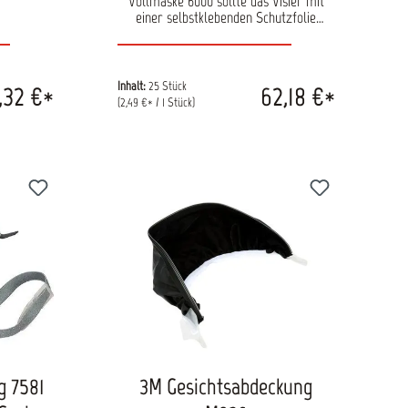
Vollmaske 6000 sollte das Visier mit
einer selbstklebenden Schutzfolie
versehen werden. Damit ist das Visier
vor Verschmutzungen und Kratzern
geschützt. Die Folie kann einfach
angebracht und wieder entfern werden.
Inhalt:
25 Stück
,32 €*
62,18 €*
Inhalt: 25 Stück
(2,49 €* / 1 Stück)
g 7581
3M Gesichtsabdeckung