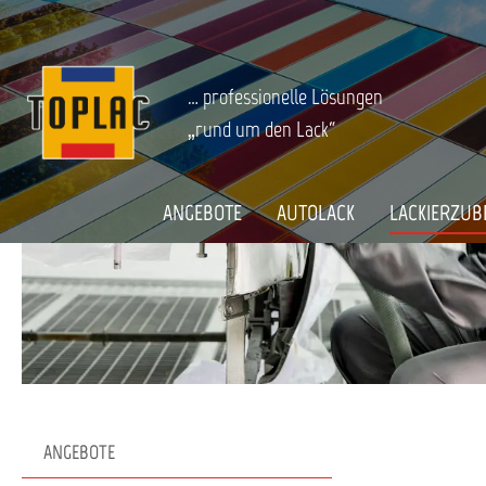
springen
Zur Hauptnavigation springen
LACKIERZUBEHÖR
Arbeitsschutz
Atemschutz
Ersat
Startseite
… professionelle Lösungen
„rund um den Lack“
ANGEBOTE
AUTOLACK
LACKIERZUB
ANGEBOTE