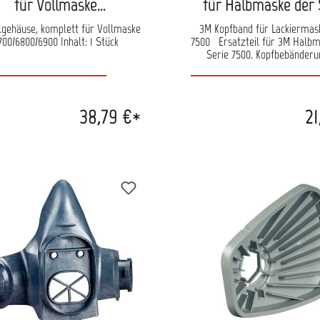
für Vollmaske
für Halbmaske der 
6700/6800/6900
7500
lgehäuse, komplett für Vollmaske
3M Kopfband für Lackiermas
700/6800/6900 Inhalt: 1 Stück
7500 Ersatzteil für 3M Halbmasken der
Serie 7500. Kopfbebänderu
Silikon.
38,79 €*
21