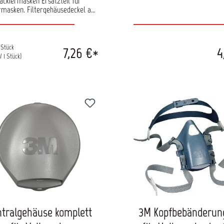
ackiermasken Ersatzteil für
rmasken. Filtergehäusedeckel aus
Kunststoff, transparent.
 Stück
7,26 €*
4
/ 1 Stück)
tralgehäuse komplett
3M Kopfbebänderun