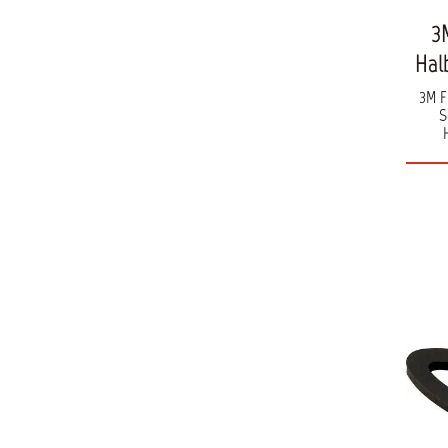
3M
Hal
3M F
Ser