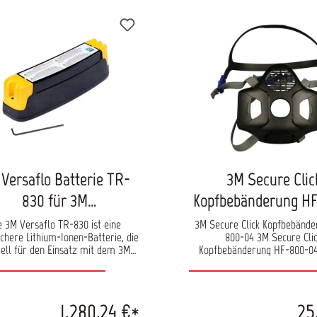
Versaflo Batterie TR-
3M Secure Clic
830 für 3M
Kopfbebänderung H
schutzgebläse TR-800
xx
e 3M Versaflo TR-830 ist eine
3M Secure Click Kopfbebände
ichere Lithium-Ionen-Batterie, die
800-04 3M Secure Cli
iell für den Einsatz mit dem 3M
Kopfbebänderung HF-800-04
aflo Gebläse-Atemschutzsystem
Halbmasken Serie HF-800
 entwickelt wurde. Sie eignet sich
Sprechmembran (HF-801SD, 
xplosionsgefährdete Umgebungen
HF-803SD). Einfach auszutau
t ATEX-zertifiziert sowie nach CE-
Ersatzteil, das die Lebensda
1.280,24 €*
25
IOSH-Standards zugelassen. Die
Atemschutzmaske HF-8