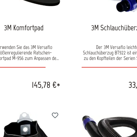
3M Komfortpad
3M Schlauchüber
rwenden Sie das 3M Versaflo
Der 3M Versaflo leicht
ößenregulierende Ratschen-
Schlauchüberzug BT922 ist ei
rtpad M-956 zum Anpassen der
zu den Kopfteilen der Serien 
orm Ihres 3M Versaflo Kopfteils
400 und HT-700. Er ist aus Po
Serie. Das Komfortpad lässt sich
und eignet sich zur einf
 an der Ratsche auf der Rückseite
Dekontamination / Reinig
 Helmes anbringen. Es sorgt für
145,78 €*
33
ute Passform bei kleineren Köpfen
ietet allen Nutzern zusätzlichen
Komfort.