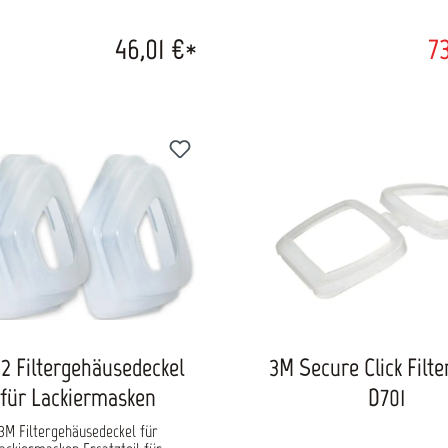
chanische Befestigung gegen
eabsichtigtes Lösen Integrierte
46,01 €*
73
andanzeige Ladezeit: ca. 3,5 h bis
Ca. 750 Lade-/Entladezyklen mit
ebiger Kapazität Betriebszeit: ca.
 Stunden (je nach Konfiguration)
toßschutz durch gelbe Ecken
2 Filtergehäusedeckel
3M Secure Click Filte
für Lackiermasken
D701
3M Filtergehäusedeckel für