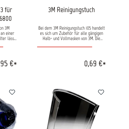
3 für
3M Reinigungstuch
 6800
von 3M
Bei dem 3M Reinigungstuch 105 handelt
 an einer
es sich um Zubehör für alle gängigen
ter lässt
Halb- und Vollmasken von 3M. Die
hlusses
Tücher sind für die schnelle und
 Maske
bequeme Reinigung von Maskenkörpern
skenkombi
ideal. Zubehör für alle 3M™
zu einer
Maskenkörper Reinigungstuch Einzeln in
,95 €*
0,69 €*
ielweise
Folien verpackt
rt. Diese
lter und
it der