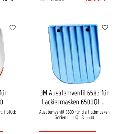
für
3M Ausatemventil 6583 für
98
Lackiermasken 6500QL &
6500
t: 1 Stück
Ausatemventil 6583 für die Halbmasken
Serien 6500QL & 6500