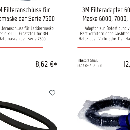
 Filteranschluss für
3M Filteradapter 60
bmaske der Serie 7500
Maske 6000, 7000,
ilteranschluss für Lackiermaske
Adapter zur Befestigung 
ie 7500 Ersatzteil für 3M
Partikelfiltern ohne Gasfilter
Halbmasken der Serie 7500.
Halb- oder Vollmaske. Der Hal
Filteranschluss
sich dank des Bajonett-Ansc
einfach und schnell an der
befestigen. So wird eine Ma
mit Gas- und Partikelfiltern 
Inhalt:
2 Stück
8,62 €*
12
reinen Staubmaske für beisp
(6,48 €* / 1 Stück)
Schleifarbeiten umfunktionie
Möglichkeit schont die Gasfi
erhöht dadurch die Standze
Gasfilter.