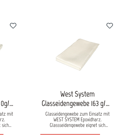
West System
90g/m²
Glasseidengewebe 163 g/m²
741
atz mit
Glasseidengewebe zum Einsatz mit
rz.
WEST SYSTEM Epoxidharz.
 sich
Glassseidengewebe eignet sich
von
besonders für den Bau von
d die
Faserverbundlaminaten und die