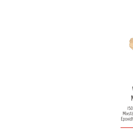
15
Mixst
Epoxid