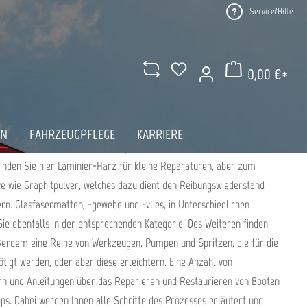
Service/Hilfe
ARZ BIS ZU GRAPHITPULVER –
0,00 €*
TEN ONLINE KAUFEN
Warenkorb enthält 0 Pos
AN
FAHRZEUGPFLEGE
KARRIERE
und Matten, haben Sie die Möglichkeit verschiedene Harze und
finden Sie hier Laminier-Harz für kleine Reparaturen, aber zum
ive wie Graphitpulver, welches dazu dient den Reibungswiederstand
rn. Glasfasermatten, -gewebe und -vlies, in Unterschiedlichen
e ebenfalls in der entsprechenden Kategorie. Des Weiteren finden
erdem eine Reihe von Werkzeugen, Pumpen und Spritzen, die für die
tigt werden, oder aber diese erleichtern. Eine Anzahl von
n und Anleitungen über das Reparieren und Restaurieren von Booten
ps. Dabei werden Ihnen alle Schritte des Prozesses erläutert und