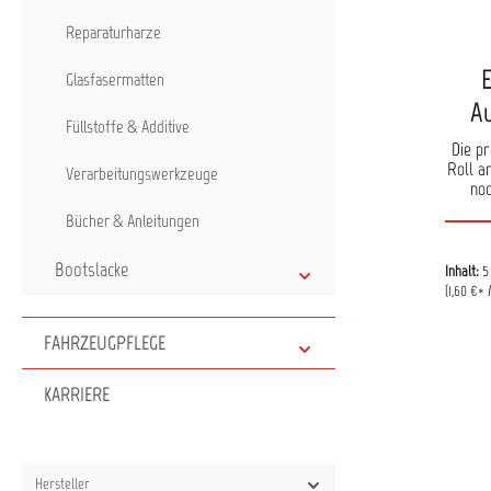
Beschi
i
Reparaturharze
E
Glasfasermatten
Au
Füllstoffe & Additive
Die pr
Roll a
Verarbeitungswerkzeuge
noc
be
Bücher & Anleitungen
Kunsts
Fächer
Ge
Bootslacke
Inhalt:
5
austa
(1,60 €* 
Reini
saub
FAHRZEUGPFLEGE
Arbeit
Vorteile: Passend für Ro
Decken
KARRIERE
1
Besc
Sauber
Hersteller