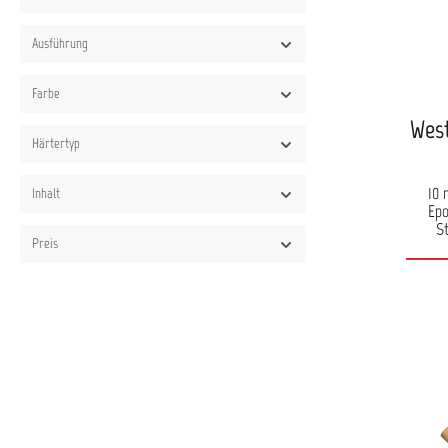
Ausführung
Farbe
West
Härtertyp
10 
Inhalt
Epo
St
Preis
Bes
Besch
gee
kle
geeig