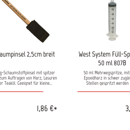
aumpinsel 2,5cm breit
West System Füll-Spr
50 ml 807B
g-Schaumstoffpinsel mit spitzer
50 ml Mehrwegspritze, mit
zum Auftragen von Harz, Lasuren
Epoxidharz in schwer zugä
er Teaköl. Geeignet für kleine
Stellen gespritzt werden 
serungen jedoch weniger für den
Besonders für das Verkleb
ßflächigen Auftrag. Auch zum
Beschlägen und Sperrholzre
schlichten von Farbe nach dem
geeignet. Ebenfalls zum A
ieren mit der Rolle verwendbar.
kleinerer Mengen Harz und
1,86 €*
3
t für den mehrfachen Gebrauch
geeignet. Achtung: mit Siliko
vorgesehen.
nicht für Lacke geeign