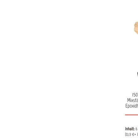
15
Mixst
Epoxid
Inhalt:
6
(0,13 €* 