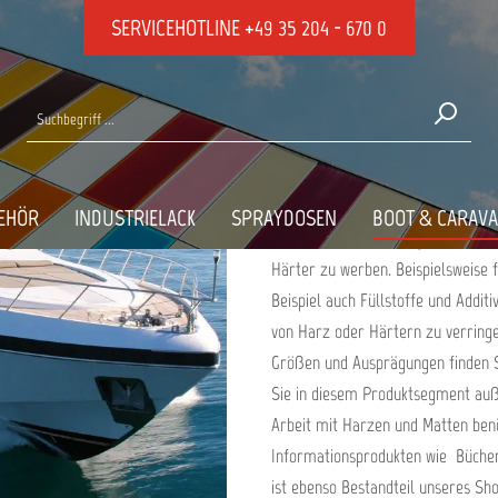
SERVICEHOTLINE
+49 35 204 - 670 0
VON LAMINIER-H
HARZE UND MAT
EHÖR
INDUSTRIELACK
SPRAYDOSEN
BOOT & CARAV
In unserem Produktsegment Harze 
Härter zu werben. Beispielsweise 
Beispiel auch Füllstoffe und Addit
von Harz oder Härtern zu verringe
Größen und Ausprägungen finden Si
Sie in diesem Produktsegment auß
Arbeit mit Harzen und Matten benö
Informationsprodukten wie Bücher
ist ebenso Bestandteil unseres Sho