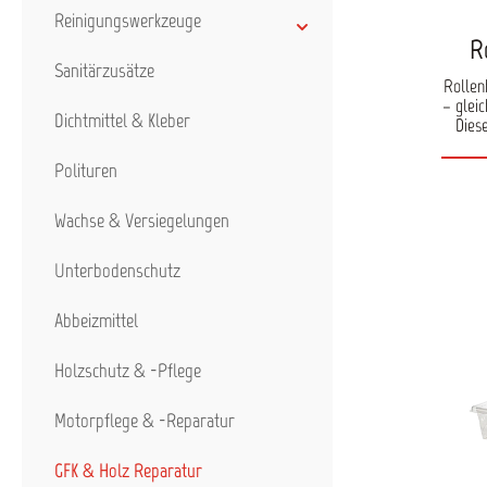
Reinigungswerkzeuge
R
Sanitärzusätze
Rollen
– glei
Dichtmittel & Kleber
Diese
Aufna
1
Polituren
gle
Auftr
Wachse & Versiegelungen
sorgt 
Unterbodenschutz
Besc
p
Abbeizmittel
Prod
Gle
Holzschutz & -Pflege
Streif
siche
Handh
Motorpflege & -Reparatur
Ideal 
und Lami
GFK & Holz Reparatur
Auft