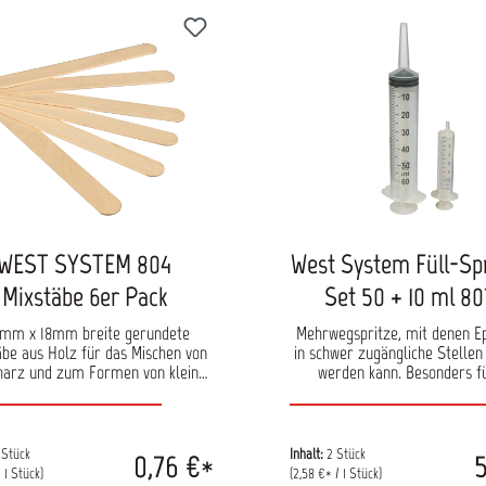
WEST SYSTEM 804
West System Füll-Sp
Mixstäbe 6er Pack
Set 50 + 10 ml 8
0mm x 18mm breite gerundete
Mehrwegspritze, mit denen E
äbe aus Holz für das Mischen von
in schwer zugängliche Stellen
harz und zum Formen von kleinen
werden kann. Besonders f
Spachtelkehlen.
Verkleben von Beschläge
Sperrholzreparaturen gee
Ebenfalls zum Abmessen kl
Mengen Harz und Härter ge
 Stück
Inhalt:
2 Stück
0,76 €*
5
Achtung: mit Silikoneinsatz, 
/ 1 Stück)
(2,58 €* / 1 Stück)