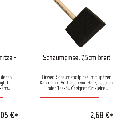
itze -
Schaumpinsel 7,5cm breit
 denen
Einweg-Schaumstoffpinsel mit spitzer
ngliche
Kante zum Auftragen von Harz, Lasuren
kann.
oder Teaköl. Geeignet für kleine
en von
Ausbesserungen jedoch weniger für den
paraturen
großflächigen Auftrag. Auch zum
bmessen
Verschlichten von Farbe nach dem
 Härter
Lackieren mit der Rolle verwendbar.
,05 €*
2,68 €*
neinsatz,
Nicht für den mehrfachen Gebrauch
et
vorgesehen.