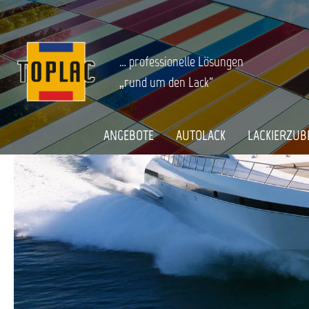
springen
Zur Hauptnavigation springen
BOOT & CARAVAN
GFK & Holz Reparatur
Startseite
… professionelle Lösungen
„rund um den Lack“
ANGEBOTE
AUTOLACK
LACKIERZUB