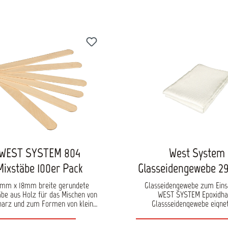
Lacke geeignet 1x 50ml Spritze 1x 10ml
Spritze
WEST SYSTEM 804
West System
Mixstäbe 100er Pack
Glasseidengewebe 2
743
0mm x 18mm breite gerundete
Glasseidengewebe zum Eins
äbe aus Holz für das Mischen von
WEST SYSTEM Epoxidha
harz und zum Formen von kleinen
Glassseidengewebe eignet
Spachtelkehlen.
besonders für den Bau 
Faserverbundlaminaten un