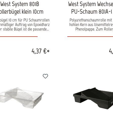
West System 801B
West System Wechsel
ollerbügel klein 10cm
PU-Schaum 801A-1
bügel 10 cm für PU Schaumrollen
Polyurethanschaumrolle mit
chmäßiger Auftrag von Epoxidharz
hohlen Kern aus lösemittelre
r stabile Bügel ist die passende
Phenolpappe. Zum Rolle
hme für PU Schaumrollen 801A-
Epoxidharz, Klarlacken 
(10 cm) und ermöglicht einen
Polyurethanlack geeignet.
ichmäßigen und kontrollierten
Standard-Schaumstoffrolle
ag von Epoxidharz (EP Harz). Er
einen fusselfreien, 1/8"-Nap (
4,37 €*
4
für eine sichere Führung der Rolle
und einen Phenolkern. Sie ei
und unterstützt saubere,
am besten für Lacke, Lasu
reproduzierbare
Urethane auf glatten Oberf
hichtungsergebnisse – ideal für
Achtung: Nicht für lösemittel
rofessionelle Anwendungen.
Komponenten Primer geeigne
uktvorteile Passend für PU
10 cm Durchmesser: 4,
Schaumrollen 801A-1(10 cm)
ichmäßiger Harzauftrag ohne
enbildung Stabile Ausführung für
ren Halt der Rolle Ergonomische
abung für komfortables Arbeiten
für den Einsatz im Beschichtungs-
nierbereich Einsatzbereiche
ragen von Epoxidharz (EP Harz)