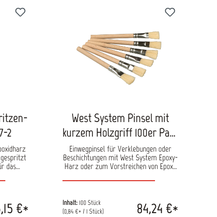
ritzen-
West System Pinsel mit
07-2
kurzem Holzgriff 100er Pack
803-100
poxidharz
Einwegpinsel für Verklebungen oder
 gespritzt
Beschichtungen mit West System Epoxy-
ür das
Harz oder zum Vorstreichen von Epoxy
n und
bei Hohlkehlen.
ignet.
einerer
eignet.
Inhalt:
100 Stück
,15 €*
84,24 €*
nicht für
(0,84 €* / 1 Stück)