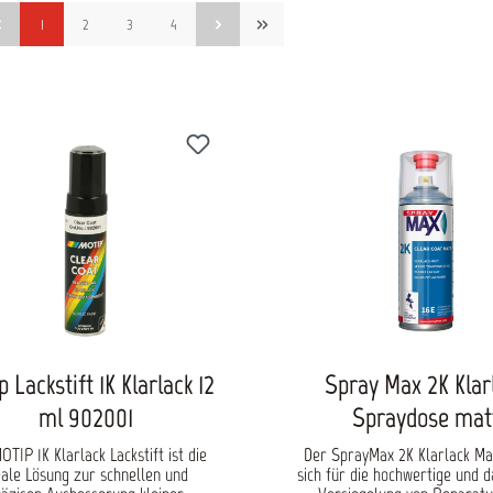
1
2
3
4
 Lackstift 1K Klarlack 12
Spray Max 2K Klar
ml 902001
Spraydose mat
OTIP 1K Klarlack Lackstift ist die
Der SprayMax 2K Klarlack Ma
eale Lösung zur schnellen und
sich für die hochwertige und 