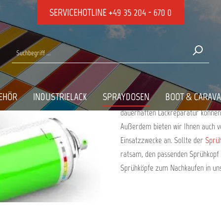
SERVICEHOTLINE
+49 35 204 - 670 0
SPRAYDOSEN BE
Bei uns finden Sie diverse Lackmat
EHÖR
INDUSTRIELACK
SPRAYDOSEN
BOOT & CARAV
Color, Presto und ColorMatic als p
dauerhaften Lackreparatur können
Außerdem bieten wir Ihnen auch ve
Einsatzzwecke an. Sollte der
Sprü
ratsam, den passenden Sprühkopf z
Sprühköpfe zum Nachkaufen in u