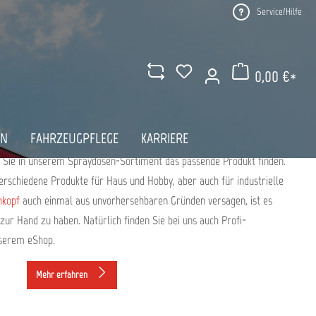
Service/Hilfe
I TOPLAC KAUFEN
0,00 €*
Warenkorb enthält 0 Pos
erialien und Reiniger der Marken Dupli
AN
FAHRZEUGPFLEGE
KARRIERE
raktisches Spray. Für jeden Schritt einer professionellen und
 Sie in unserem Spraydosen-Sortiment das passende Produkt finden.
rschiedene Produkte für Haus und Hobby, aber auch für industrielle
hkopf
auch einmal aus unvorhersehbaren Gründen versagen, ist es
ur Hand zu haben. Natürlich finden Sie bei uns auch Profi-
nserem eShop.
Mehr erfahren