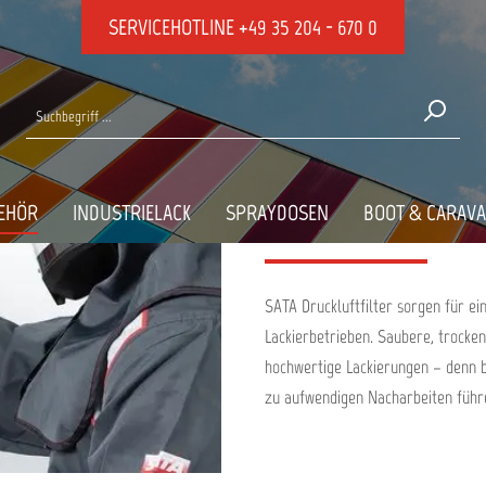
SERVICEHOTLINE
+49 35 204 - 670 0
k
Kabinenfilter
KABINENFILTER
SATA DRUCKLUFTFI
EHÖR
INDUSTRIELACK
SPRAYDOSEN
BOOT & CARAV
PROFESSIONELLE L
SATA Druckluftfilter sorgen für ei
Lackierbetrieben. Saubere, trocken
hochwertige Lackierungen – denn b
zu aufwendigen Nacharbeiten führ