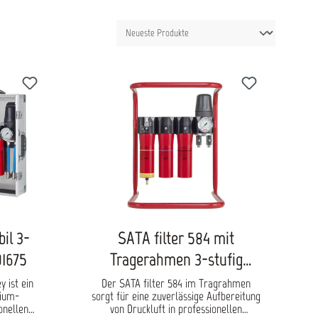
il 3-
SATA filter 584 mit
01675
Tragerahmen 3-stufig
1101625
y ist ein
Der SATA filter 584 im Tragrahmen
mium-
sorgt für eine zuverlässige Aufbereitung
onellen
von Druckluft in professionellen