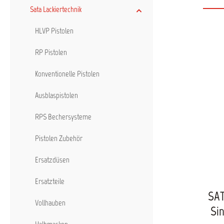
Druckl
Sata Lackiertechnik
Der s
w
angeb
HLVP Pistolen
dar
ausget
RP Pistolen
Filte
Konventionelle Pistolen
k
vers
vermi
Ausblaspistolen
ein
neuen 
RPS Bechersysteme
Kno
v
kontin
Pistolen Zubehör
des em
Sobal
Ersatzdüsen
steh
Dadur
Ersatzteile
Proz
SAT
erhöht. 
Vollhauben
Sin
Wartung