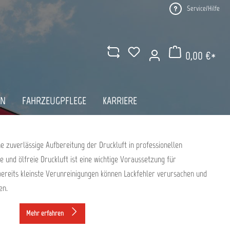
Service/Hilfe
0,00 €*
Warenkorb enthält 0 Pos
LTER – SAUBERE DRUCKLUFT FÜR
AN
FAHRZEUGPFLEGE
KARRIERE
ACKIERERGEBNISSE
ne zuverlässige Aufbereitung der Druckluft in professionellen
e und ölfreie Druckluft ist eine wichtige Voraussetzung für
ereits kleinste Verunreinigungen können Lackfehler verursachen und
en.
Mehr erfahren