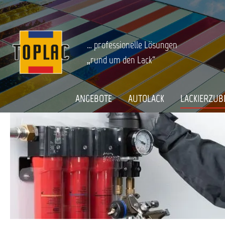
springen
Zur Hauptnavigation springen
LACKIERZUBEHÖR
Lackverarbeitung
Sata Lackiertechni
Startseite
… professionelle Lösungen
„rund um den Lack“
ANGEBOTE
AUTOLACK
LACKIERZUB