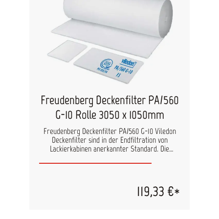
reduziert Vliesstruktur bindet Schwebeteilchen
und Sprühnebel Maße: 91m x 0,35m 91m x 0,71m
Farbe: weiß
Freudenberg Deckenfilter PA/560
G-10 Rolle 3050 x 1050mm
Freudenberg Deckenfilter PA/560 G-10 Viledon
Deckenfilter sind in der Endfiltration von
Lackierkabinen anerkannter Standard. Die
Feinfiltermatte PA/560 G-10 scheidet praktisch
100 % Teilchen > 10 µm ab und bietet damit
größtmögliche Sicherheit gegenüber
Lackschäden. Abmessungen: 3050 x
119,33 €*
1050mm/Rolle = 3,2m²