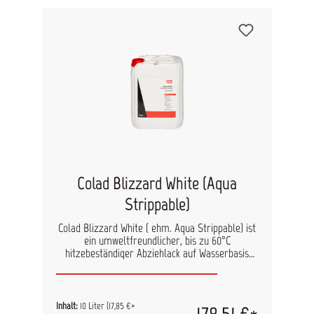
Colad Blizzard White (Aqua
Strippable)
Colad Blizzard White ( ehm. Aqua Strippable) ist
ein umweltfreundlicher, bis zu 60°C
hitzebeständiger Abziehlack auf Wasserbasis
zum Schutz von Lackierkabinen. Bildet nach der
Trocknung einen weißen, ausgezeichneten
Schutzfilm gegen Spritznebel, Schmutz und
Staub. Der trockene Film kann einfach
Inhalt:
10 Liter
(17,85 €*
178,51 €*