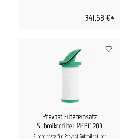
Ventilatoren vor Farbnebel geschützt. Zur
kennzeichnung der Staubluftseite ist diese grün
eingefärbt. Temperaturbeständig bis 180°C,
341,68 €*
silikonfrei und frei von lackschädlichen
Substanzen Filterklasse: G3 Eigenschaften:
Brandschutz Unbrennbar nach DIN4102
Lackverträglichkeit nach IPA-Prüfung Silikonfrei
Acetonbeständig
Prevost Filtereinsatz
Submikrofilter MFBC 203
Filtereinsatz für Prevost Submikrofilter