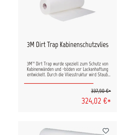
3M Dirt Trap Kabinenschutzvlies
3M™ Dirt Trap wurde speziell zum Schutz von
Kabinenwänden und -böden vor Lackanhaftung
entwickelt. Durch die Vliesstruktur wird Staub
und Sprühnebel gebunden, was eine saubere
Arbeitsumgebung gewährleistet. Das Material ist
337,90 €*
selbstklebend und lässt sich leicht befestigen
und entfernen. Die Lichtverhältnisse in der
324,02 €*
Lackierkabine werden durch die weiße
Beschichtung verbessert. In Verbindung mit der
Folie für Fenster und Leuchten ist Ihre
Lackierkabine optimal geschützt. Vorteile:
professioneller Oberflächenschutz, der leicht
anzubringen und zu entfernen ist Zeitaufwand
und Kosten für die Kabinenreinigung werden