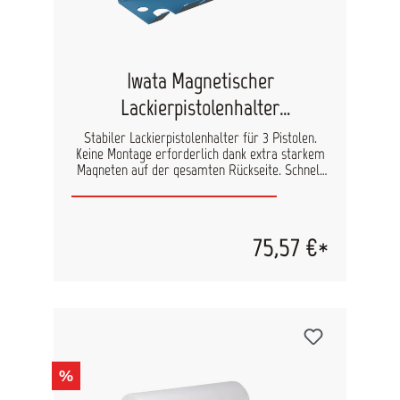
Iwata Magnetischer
Lackierpistolenhalter
W2COM6052
Stabiler Lackierpistolenhalter für 3 Pistolen.
Keine Montage erforderlich dank extra starkem
Magneten auf der gesamten Rückseite. Schnell
und flexibel platzierbar auf metallischen
Oberflächen. Keine aufwendige Demontage
erforderlich bei Wechsel der Kabinenschutzfolie.
Zur sicheren Aufbewahrung von Lackierpistolen.
75,57 €*
Abmessung cm (BxHxT): 32 x 15 x 13,5
%