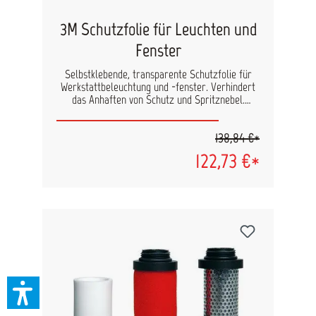
3M Schutzfolie für Leuchten und
Fenster
Selbstklebende, transparente Schutzfolie für
Werkstattbeleuchtung und -fenster. Verhindert
das Anhaften von Schutz und Spritznebel.
Vorteile: transparent und selbstklebend schnell
und einfach anzubringen und abzulösen
138,84 €*
rückstandsfreie Entfernung ideal in Kombination
mit 3M Dirt Trap Kabinenschutzvlies Maße: 30m
122,73 €*
x 0,45m Farbe: transparent