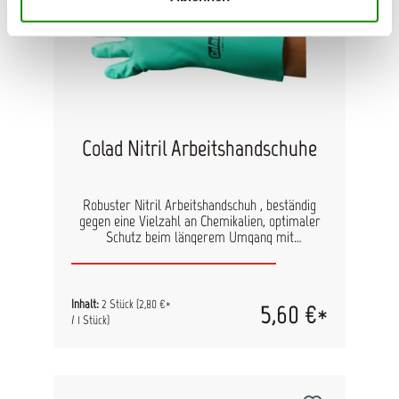
Colad Nitril Arbeitshandschuhe
Robuster Nitril Arbeitshandschuh , beständig
gegen eine Vielzahl an Chemikalien, optimaler
Schutz beim längerem Umgang mit
Lösungsmitteln. Die Ergonomische Form und die
Griffigkeit garantieren höchsten Tragekomfort
sicheres und sauberes Arbeiten. Für die
mehrmalige Verwendung geeignet. Eine
Inhalt:
2 Stück
(2,80 €*
5,60 €*
gründliche Reinigung nach Gebrauch, erhöht
/ 1 Stück)
deutlich die Lebensdauer der Handschuhe. CE-
Markierung: 0321. Verpackung: Paarweise