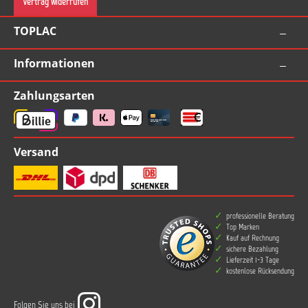
Vertrag widerrufen
TOPLAC
Informationen
Zahlungsarten
Versand
professionelle Beratung
Top Marken
Kauf auf Rechnung
sichere Bezahlung
Lieferzeit 1-3 Tage
kostenlose Rücksendung
Folgen Sie uns bei