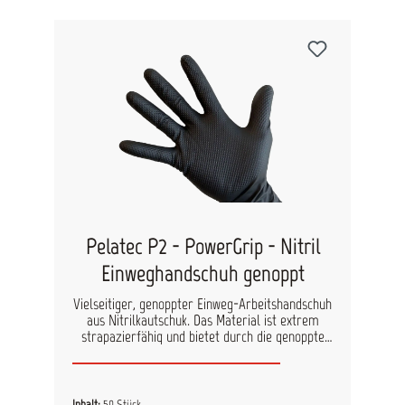
Pelatec P2 - PowerGrip - Nitril
Einweghandschuh genoppt
Vielseitiger, genoppter Einweg-Arbeitshandschuh
aus Nitrilkautschuk. Das Material ist extrem
strapazierfähig und bietet durch die genoppte
Struktur sehr gute Rutsch- und Grifffestigkeit.
Der Handschuh ist antistatisch, silikon- und
puderfrei und bietet u.a. Schutz gegen Öl,
Flüssigkeiten, Schmutz, Staub und Viren.
Inhalt:
50 Stück