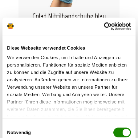
Colad Nitrilhandschuhe blau
Die Colad Einweg Nitrilhandschuhe sind
außergewöhnlich lösemittelbeständig und sehr
widerstandsfähig. Sie bieten einen optimalen
Diese Webseite verwendet Cookies
Hautschutz sowohl bei Vorarbeiten, als auch
beim Lackieren. Die Handschuhe haben durch
Wir verwenden Cookies, um Inhalte und Anzeigen zu
eine spezielle Struktur der Fingerkuppen einen
personalisieren, Funktionen für soziale Medien anbieten
ausgezeichneten Grip. Die Colad
Inhalt:
100 Stück
22,49 €*
zu können und die Zugriffe auf unsere Website zu
Einwegnitrilhandschuhe sind flexibel und
(0,22 €* / 1 Stück)
ungepudert, dadurch entstehen keine
analysieren. Außerdem geben wir Informationen zu Ihrer
Hautirritationen. Selbstverständlich sind die
Verwendung unserer Website an unsere Partner für
Handschuhe silikonfrei.CE0321 Verpackung:
soziale Medien, Werbung und Analysen weiter. Unsere
Spenderkarton mit 100 Stück.
Partner führen diese Informationen möglicherweise mit
weiteren Daten zusammen, die Sie ihnen bereitgestellt
haben oder die sie im Rahmen Ihrer Nutzung der Dienste
gesammelt haben.
Einwilligungsauswahl
Notwendig