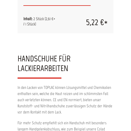
ausgezeichneten Schutz vor Schnitten und
Kratzern während Montage-, Demontage-,
Vorbereitungs- und leichten Schleifarbeiten. Die
Handschuhe sind PU-beschichtet für besseren
Inhalt:
2 Stück
(2,61 €*
5,22 €*
Halt bei der Arbeit, während sie dank des
/ 1 Stück)
widerstandsfähigen, atmungsaktiven Polyester-
Materials gleichzeitig angenehm zu tragen sind.
Mit der PU-Beschichtung erreicht das
Polyestermaterial im Bereich der Finger und der
Handfläche optimale Griffigkeit, ohne dass das
Feingefühl in den Fingerspitzen verloren geht.
HANDSCHUHE FÜR
Der Handrücken der Handschuhe ist offen und
sorgt für angenehme Belüftung und weniger
LACKIERARBEITEN
Schweißbildung. Eigenschaften: Guter Sitz durch
elastisches Bündchen PU-Beschichtung für
besseren Halt Schutz vor Schnitten und
Kratzern Atmungsaktiv Farbe Grau mit farbigem
In den Lacken von TOPLAC können Lösungsmittel und Chemikalien
Handgelenkfutter zur Größenzuordnung (Größe:
enthalten sein, welche die Haut reizen und im schlimmsten Fall
M Weiß, L Schwarz, XL Blau) Persönliche
auch verletzten können. CE und EN normiert, bieten unser
Schutzausrüstung: Kategorie II gemäß EU-
Kunststoff- und Nitrilhandschuhe zuverlässigen Schutz der Hände
Verordnung 2016/425. CE 0075
vor dem Kontakt mit dem Lack.
Für mehr Schutz empfiehlt sich ein Handschuh mit besonders
langem Handgelenkabschluss, wie zum Beispiel unsere Colad