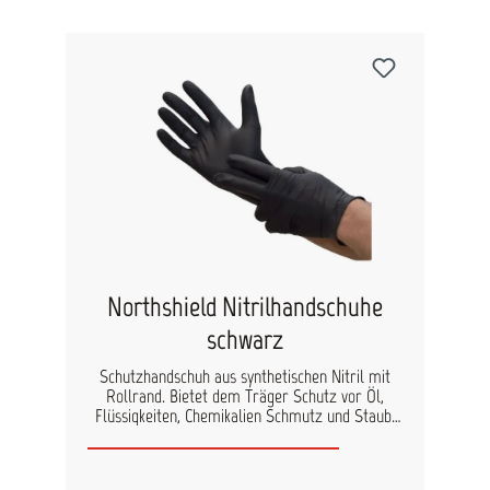
hervorrufen können. Einsatzbereiche: Lackiereien
Reinigungs- und Wartungsarbeiten Labor und
Forschung Chemische Industrie Eigenschaften:
Chemikalienschutz Handschuhlänge ca. 24 cm-
Reißfest Qualitätsniveau geprüft AQL 1,5
Hervorragender Tragekomfort durch
anschmiegsame Passform Extrem feinfühliges
Arbeiten Hervorragendes Tastempfinden durch
spezielle Fingerspitzenstruktur, bei
gleichzeitiger guter Griff- und Rutschfestigkeit
durch die Mikro-Fingerspitzen-Texturierung
Latexfrei Silikonfrei Antistatisch Speziell
entwickelter Handschuh-Farbton Rollrand
Puderfrei Einzelentnahme aus praktischer,
hygienischer Spenderbox
Northshield Nitrilhandschuhe
schwarz
Schutzhandschuh aus synthetischen Nitril mit
Rollrand. Bietet dem Träger Schutz vor Öl,
Flüssigkeiten, Chemikalien Schmutz und Staub.
Die mikro-texturierten Fingerspitzen sorgen für
optimales Testempfinden und gute Griff- und
Rutschfestigkeit. Einsatzbereiche: Lackierereien