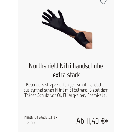
Northshield Nitrilhandschuhe
extra stark
Besonders strapazierfähiger Schutzhandschuh
aus synthetischen Nitril mit Rollrand. Bietet dem
Träger Schutz vor Öl, Flüssigkeiten, Chemikalien
Schmutz und Staub. Die mikro-texturierten
Fingerspitzen sorgen für optimales
Testempfinden und gute Griff- und
Rutschfestigkeit. Dieser Handschuh ist
Inhalt:
100 Stück
(0,11 €*
Ab 11,40 €*
antistatisch, silikonfrei und puderfrei. Außerdem
/ 1 Stück)
enthält er keinerlei Latexproteine, die Allergien