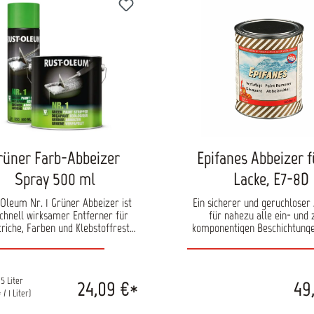
rüner Farb-Abbeizer
Epifanes Abbeizer f
Spray 500 ml
Lacke, E7-8D
Oleum Nr. 1 Grüner Abbeizer ist
Ein sicherer und geruchloser
schnell wirksamer Entferner für
für nahezu alle ein- und 
triche, Farben und Klebstoffreste.
komponentigen Beschichtunge
elartige Formulierung haftet gut
Antifoulings und epoxybasiert
r Oberfläche und ermöglicht eine
Effektiv verarbeitbar und 
lte, effiziente Anwendung – auch
verdunstend. PH-Neutral, bi
edrigen Temperaturen unter 0 °C.
abbaubar, enthält keine Laug
.5 Liter
24,09 €*
49
Der Abbeizer eignet sich für
oder Biozide und ist unbedenkli
 / 1 Liter)
rofessionelle Renovierungs-,
folgende Beschichtung. Ein