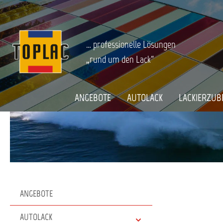
springen
Zur Hauptnavigation springen
BOOT & CARAVAN
Abbeizmittel
Startseite
… professionelle Lösungen
„rund um den Lack“
ANGEBOTE
AUTOLACK
LACKIERZUB
ANGEBOTE
AUTOLACK