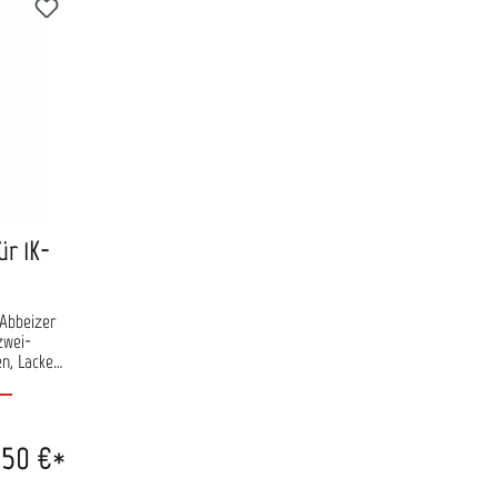
ür 1K-
 Abbeizer
zwei-
n, Lacke,
en Farben.
nicht
ologisch
en, Säuren
,50 €*
ch für die
setzbar