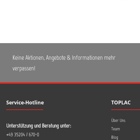
einwi
S
entfernen. Oberfläche a
Reinig
Wass
vollstän
Daten Dichte:
Dimethylether The
Dose
Ergieb
Keine Aktionen, Angebote & Informationen mehr
Sprühdose Anwendungs
30 °C
verpassen!
85 % VOC-Gehalt: 900 g/l Flammpunkt:
-30 °C Lagerfähi
troc
zwis
Kuns
kö
Service-Hotline
TOPLAC
Vertr
Nicht 
Über Uns
Unterstützung und Beratung unter:
Team
Sicher
+49 35204 / 670-0
Blog