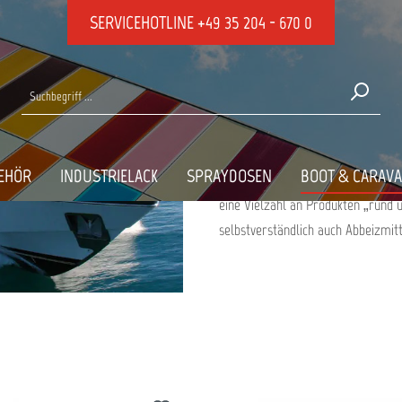
SERVICEHOTLINE
+49 35 204 - 670 0
ABBEIZMITTEL F
Bei der Neulackierung Ihres Boote
EHÖR
INDUSTRIELACK
SPRAYDOSEN
BOOT & CARAV
entfernen. Für das „Entlacken“ sin
eine Vielzahl an Produkten „rund 
selbstverständlich auch Abbeizmit