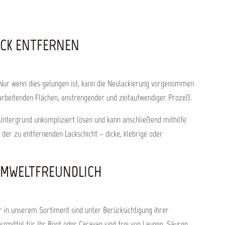
ktes.
ür nahezu
auf GFK,
icht auf
Folien
ACK ENTFERNEN
r einen
berfläche
erprüfen.
g gut
ghaarigen
. Nur wenn dies gelungen ist, kann die Neulackierung vorgenommen
ftragen.
bearbeitenden Flächen, anstrengender und zeitaufwendiger Prozeß.
handenen
evor eine
wird.
 Untergrund unkompliziert lösen und kann anschließend mithilfe
rmeiden.
 der zu entfernenden Lackschicht – dicke, klebrige oder
rnenden
izer 30
ionszeit
elklinge
 UMWELTFREUNDLICH
. Weitere
Wasser von
ebigkeit:
 in unserem Sortiment sind unter Berücksichtigung ihrer
mittel für Ihr Boot oder Caravan sind frei von Laugen, Säuren