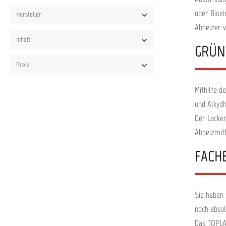
Dis
Entf
oder Biozi
Hersteller
Unt
Abbeizer 
Flächen u
Anstr
Inhalt
GRÜN
entfernen. Bei Dose
vors
Preis
Dr
gleich
oder 
Mithilfe d
synthet
15 Minu
und Alkydh
A
Der Lacken
Spachte
Sc
Abbeizmit
Anstri
notwendig 
FACH
Reini
reinig
Verarbei
Sie haben 
Gebrauch
noch absol
2
aufspritzen
Das TOPLAC