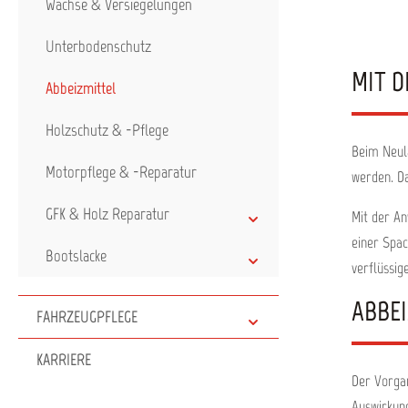
Repar
Wachse & Versiegelungen
Holz
Unterbodenschutz
ander
Dispe
MIT 
meist
Abbeizmittel
D
Methy
Holzschutz & -Pflege
Bioz
Produktv
Beim Neula
En
Motorpflege & -Reparatur
werden. Da
Klebstoffreste G
besse
GFK & Holz Reparatur
Alter
Mit der An
Temperat
einer Spac
Metal
Bootslacke
Greif
verflüssig
Holzu
Klebsto
ABBEI
Methy
FAHRZEUGPFLEGE
Bioz
Ein
KARRIERE
Altanstrichen En
Klebstoffrest
Der Vorgan
Alkydh
Auswirkung