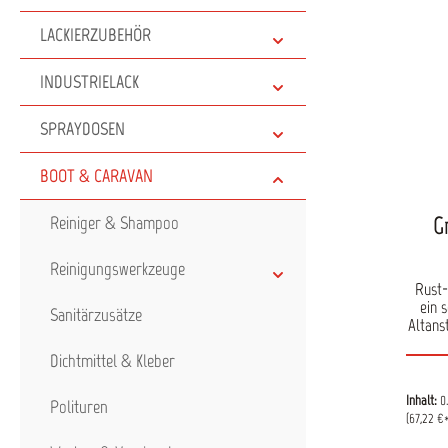
LACKIERZUBEHÖR
INDUSTRIELACK
SPRAYDOSEN
BOOT & CARAVAN
G
Reiniger & Shampoo
Reinigungswerkzeuge
Rust-
ein 
Sanitärzusätze
Altans
Die g
Dichtmittel & Kleber
auf de
gezie
bei ni
Inhalt:
0
Polituren
(67,22 €*
p