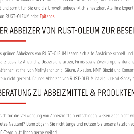
persionsfarben und Klarlacken
ernen der meisten 2K-Anstriche
d und somit für Sie und die Umwelt unbedenklich einsetzbar. Als Ihre Expe
ergründe: Metall, mineralische
von RUST-OLEUM oder
Epifanes
.
nd Holz Verarbeitung Lose
ichteile vorab so gut wie möglich
ER ABBEIZER VON RUST-OLEUM ZUR BESE
nware das Gebinde
ichtig öffnen, da es leicht unter
uck stehen kann. Eine dicke,
mäßige Schicht mit einem flachen
runden Pinsel auftragen. Keine
es grünen Abbeizers von RUST-OLEUM lassen sich alte Anstriche schnell und 
ischen Pinsel verwenden. Ca. 10–
ten einwirken lassen. Gelösten
arz basierte Anstriche, Dispersionsfarben, Firnis sowie Zweikomponentenans
ltanstrich mit Schaber oder
tferner ist frei von Methylenchlorid, Säure, Alkalien, NMP, Biozid und Kon
lmesser entfernen. Bei dicken
hichten oder bestimmten 2K-
teln nicht gerecht. Grüner Abbeizer von RUST-OLEUM ist als 500-ml-Spray 
chen kann eine zweite Behandlung
sein. Oberfläche nach der
BERATUNG ZU ABBEIZMITTEL & PRODUKTEN
Anwendung mit geeignetem
gungsmittel oder klarem Wasser
en und vor weiterer Beschichtung
vollständig trocknen lassen.
tung als Spray Sprühdose vor
sich für die Verwendung von Abbeizmitteln entschieden, wissen aber nicht we
 kräftig schütteln. Aus ca. 10–
utes Neuland? Dann zögern Sie nicht lange und nutzen Sie unsere telefonis
0 cm Entfernung gleichmäßig
. Mindestens 15 Minuten
-Team hilft Ihnen gerne weiter!