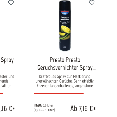
ächen
Reinigungswirkung Schmutzabweisend
andsfrei
Antistatisch 360°-Ventil Hochglanz:
it Nicht
silikonhaltig Seidenglanz: silikonfrei
Haushalt
Superschaum: wasserbasierter Schaum,
speziell zur Reinigung des Cockpits ohne
Rückstände
r Spray
Presto Presto
Geruchsvernichter Spray
600ml
olster und
Kraftvolles Spray zur Maskierung
knende
unerwünschter Gerüche. Sehr effektiv.
raft und
Erzeugt langanhaltende, angenehme
Frisch.
Frische. Auch im Haushaltsbereich
einiger
einsetzbar. Sehr effektiv Hervorragende
wirkung
maskierende Eigenschaften Langfristige
mer Duft
Wirkung Bringt frischen Duft ins
Inhalt:
0.6 Liter
,16 €*
Ab 7,16 €*
Fahrzeug
(11,93 €* / 1 Liter)