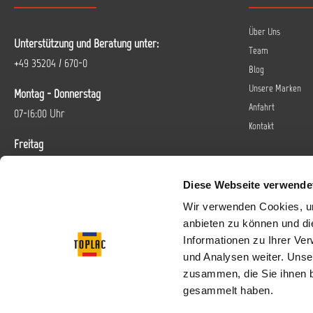
Über Uns
Unterstützung und Beratung unter:
Team
+49 35204 / 670-0
Blog
Unsere Marken
Montag - Donnerstag
Anfahrt
07-16:00 Uhr
Kontakt
Freitag
07-14 Uhr
Diese Webseite verwende
Oder über unser
Kontaktformular
.
Wir verwenden Cookies, um
anbieten zu können und di
Vertrag widerrufen
Informationen zu Ihrer Ve
und Analysen weiter. Unse
Folgen Sie uns bei
zusammen, die Sie ihnen b
gesammelt haben.