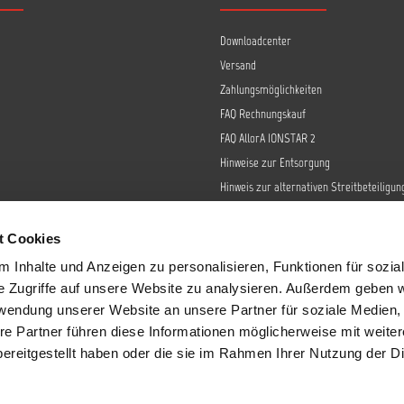
Downloadcenter
Versand
Zahlungsmöglichkeiten
FAQ Rechnungskauf
FAQ AllorA IONSTAR 2
Hinweise zur Entsorgung
Hinweis zur alternativen Streitbeteiligun
Retoure
Widerrufsrecht
t Cookies
Barrierefreiheit
 Inhalte und Anzeigen zu personalisieren, Funktionen für sozia
Datenschutz
e Zugriffe auf unsere Website zu analysieren. Außerdem geben w
AGB
rwendung unserer Website an unsere Partner für soziale Medien
re Partner führen diese Informationen möglicherweise mit weite
Impressum
ereitgestellt haben oder die sie im Rahmen Ihrer Nutzung der D
Sendungsverfolgung