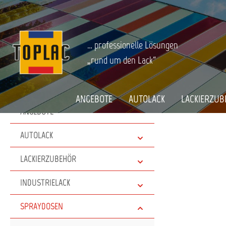
springen
Zur Hauptnavigation springen
SPRAYDOSEN
Reiniger
Startseite
… professionelle Lösungen
„rund um den Lack“
ANGEBOTE
AUTOLACK
LACKIERZUB
ANGEBOTE
AUTOLACK
LACKIERZUBEHÖR
INDUSTRIELACK
SPRAYDOSEN