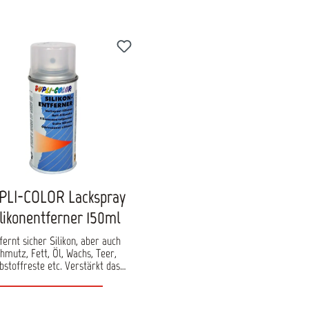
PLI-COLOR Lackspray
likonentferner 150ml
fernt sicher Silikon, aber auch
hmutz, Fett, Öl, Wachs, Teer,
toffreste etc. Verstärkt das
aftvermögen nachfolgender
ckierungen. Idel bei Spot- und
elackierung. Für professionelle