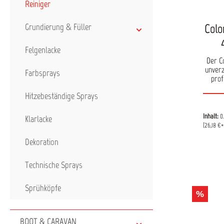
Reiniger
Colo
Grundierung & Füller
Felgenlacke
Der Co
unverz
Farbsprays
prof
entfern
Hitzebeständige Sprays
Störst
Teer,
und
Inhalt:
0
Klarlacke
H
(26,18 €* 
Lack
Dekoration
Proz
Einsa
Tei
Technische Sprays
Arbeit
repro
i
Sprühköpfe
%
zei
Entfer
Teer
BOOT & CARAVAN
Milde