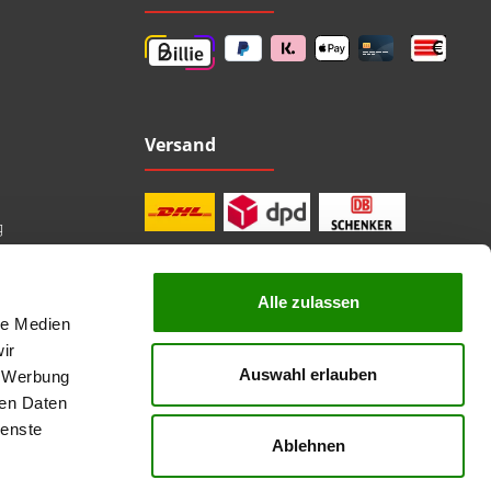
Versand
g
Alle zulassen
le Medien
professionelle Beratung
Top Marken
ir
Kauf auf Rechnung
Auswahl erlauben
, Werbung
sichere Bezahlung
Lieferzeit 1-3 Tage
ren Daten
kostenlose Rücksendung
ienste
Ablehnen