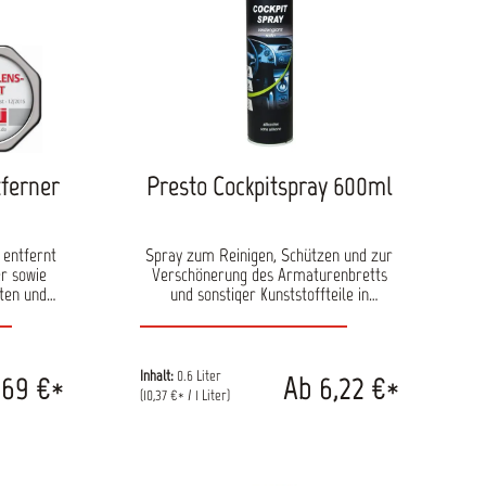
 innen
beitung
tferner
Presto Cockpitspray 600ml
 entfernt
Spray zum Reinigen, Schützen und zur
er sowie
Verschönerung des Armaturenbretts
lten und
und sonstiger Kunststoffteile in
ll, Glas,
Kraftfahrzeugen. Presto Cockpit-Spray
denen
wirkt langanhaltend, antistatisch,
iedrigen
wasser- und schmutzabweisend und
esitzt der
vermindert so Ihren Pflegeaufwand.
Inhalt:
0.6 Liter
,69 €*
Ab 6,22 €*
r eine
Speziell zur Reinigung eignet sich
(10,37 €* / 1 Liter)
 was einen
hervorragend das wasserbasierende
arsamen
Superschaum-Spray, welches selbst auf
. Löst
Fensterscheiben keine Rückstände
 Ideal für
hinterlässt. Angenehmer Duft Exzellente