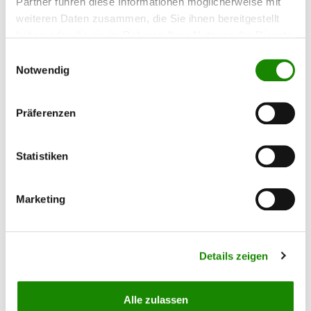
Partner führen diese Informationen möglicherweise mit
Wasserbasis Mischlack für AllorA Spot-Repair-
weiteren Daten zusammen, die Sie ihnen bereitgestellt
System Inhalt: 0,5 LiterEUH208:Enthält 1,2-
haben oder die sie im Rahmen Ihrer Nutzung der Dienste
Benzisothiazol-3(2H)-on. Kann allergische
gesammelt haben.
Reaktionen hervorrufen.
Einwilligungsauswahl
Notwendig
Inhalt:
0.5 Liter
66,05 €*
(132,10 €* / 1 Liter)
Präferenzen
Statistiken
Marketing
Details zeigen
Alle zulassen