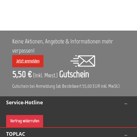
dem Lackierer durch eine spezielle LED-
Tageslichleuchte ermöglicht. Nach dem
Applikationsvorgang ist damit natürlich auch eine
sichere und exakte Bewertung der lackierten
Oberflächen möglich. Die ideale Lichtintensität
der SATA-Tageslicht LED-Leuchte gewährleistet
ein prozesssicheres Arbeiten. Unabhängig vom
Keine Aktionen, Angebote & Informationen mehr
Ladezustand des Lithium-Ionen Akkus, der über
eine Ladestandsanzeige angezeigt wird, bleibt
verpassen!
die Leuchtkraft der neuen
Tageslichtlampe SATAtrueSun konstant. Vorteile:
Jetzt anmelden
Bestmögliche tageslichtnahe Farbtonwiedergabe
Gleichmäßige Lichtverteilung auf der gesamten
5,50 €
Gutschein
(Inkl. Mwst.)
beleuchteten Fläche ca. 70 Minuten
Betriebsdauer bei voller Lichtstärke Konstante
Lichtstärke – unabhängig vom Ladezustand des
Gutschein bei Anmeldung (ab Bestellwert 55,00 EUR inkl. MwSt.)
Akkus Vollständiger Ladezyklus in nur ca. 50
Minuten Stufenlos dimmbar Integrierte Anzeige
Service-Hotline
des Akku-Ladezustands Effektpigmente werden
nahezu wie bei Tageslicht sichtbar Lackierdefekte
wie Wolkigkeit lassen sich sicher entdecken
Vertrag widerrufen
TOPLAC