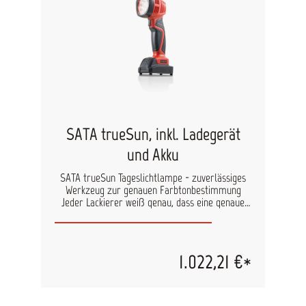
SATA trueSun, inkl. Ladegerät
und Akku
SATA trueSun Tageslichtlampe - zuverlässiges
Werkzeug zur genauen Farbtonbestimmung
Jeder Lackierer weiß genau, dass eine genaue
Farbtonbestimmung, die korrekte Ausführung
von Metallic- oder sonstigen Sondereffekten
sowie das Erkennen kritischer Wolkenbildung auf
den Oberflächen eine entscheidende Rolle bei
1.022,21 €*
der Applikation von Fahrzeuglacken spielt. Die
neue Tageslichtlampe von SATA ist stufenlos mit
3 vordefinierten Rastpositionen dimmbar. Die
schnelle und präzise Farbtonbestimmung wird