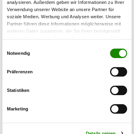
analysieren. Außerdem geben wir Informationen zu Ihrer
Verwendung unserer Website an unsere Partner für
soziale Medien, Werbung und Analysen weiter. Unsere
Partner führen diese Informationen möglicherweise mit
weiteren Daten zusammen, die Sie ihnen bereitgestellt
haben oder die sie im Rahmen Ihrer Nutzung der Dienste
gesammelt haben.
Einwilligungsauswahl
Notwendig
Präferenzen
SATA Dreifach-Pistolenhalter
Statistiken
Marketing
Der SATA 3-fach - Pistolenhalter kann sehr
einfach an der Wand montiert werden. Er ist
geeignet für Fließbecherpistolen. Aber auch eine
SATAminijet Pistole könne Sie in die Halterung
hängen. Allerdings benötigen Sie hierfür einen
Details zeigen