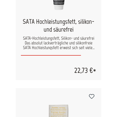
SATA Hochleistungsfett, silikon-
und säurefrei
SATA-Hochleistungsfett, Silikon- und säurefrei
Das absolut lackverträgliche und silikonfreie
SATA Hochleistungsfett erweist sich seit vielen
Jahren als ideales Pflegemittel, das an alle
beweglichen Teile bzw. auch an Gewinden in
einem dünnen Film aufgebracht wird. Es
gewährleistet auch nach vielen Jahren die
22,73 €*
Leichtgängigkeit und Funktionsfähigkeit.