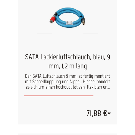
SATA Lackierluftschlauch, blau, 9
mm, 1,2 m lang
Der SATA Luftschlauch 9 mm ist fertig montiert
mit Schnellkupplung und Nippel. Hierbei handelt
es sich um einen hochqualitativen, flexiblen und
verschleißfesten Lackierluftschlauch. 1,2 m lang
silikonfrei elektrisch leitfähig nach DIN EN 1953
Berstdruck max. 20 bar
71,88 €*