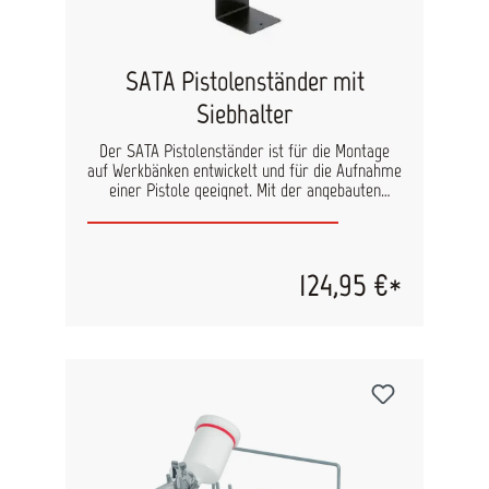
SATA Pistolenständer mit
Siebhalter
Der SATA Pistolenständer ist für die Montage
auf Werkbänken entwickelt und für die Aufnahme
einer Pistole geeignet. Mit der angebauten
Vorrichtung wird ein Trichtersieb gehalten. Dies
erhöht den Bedienkomfort bei der Vorbereitung
erheblich. Auch hier können Sie den
Pistolenständer, durch die Nutzung des
124,95 €*
entsprechenden Einsatzes, auch für die
SATAminijet nutzen. Dieser ist erhältlich unter
folgender Bestell-Nr.: 134932.