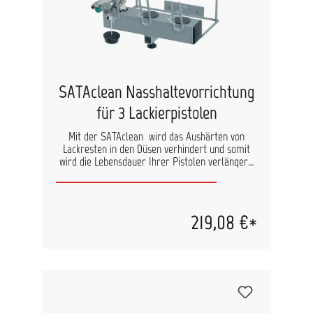
SATAclean Nasshaltevorrichtung
für 3 Lackierpistolen
Mit der SATAclean wird das Aushärten von
Lackresten in den Düsen verhindert und somit
wird die Lebensdauer Ihrer Pistolen verlängert.
Vorteile: Ideal zur Unterbringung von
Lackierpistolen in den Arbeitspausen 3
Halterungen für Fließ- oder Hängebecher-
Pistolen Die Abdeckkappen minimieren das
219,08 €*
Verdunsten der Reinigungsflüssigkeit Die
herausnehmbare Lade vereinfacht das Füllen
und Reinigen Zur Wandmontage geeignet, so
dass Ihr Arbeitsplatz freibleibt