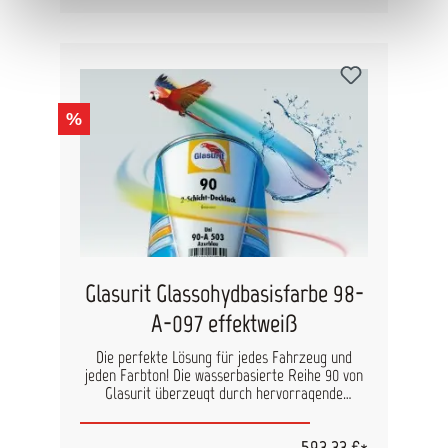
(Reihe 90 und 55) eingesetzt und sorgen für
besonders funkelnde Effekte und eine
hochwertige Optik der Fahrzeuglackierung.
Durch den besonderen Dosierkopf der Flasche ist
eine genaue Dosierung ganz einfach, damit
arbeiten Sie sehr präzise und wirtschaftlich.
%
Farbton: perl grün-rot Inhalt: 125 ml
Glasurit Glassohydbasisfarbe 98-
A-097 effektweiß
Die perfekte Lösung für jedes Fahrzeug und
jeden Farbton! Die wasserbasierte Reihe 90 von
Glasurit überzeugt durch hervorragende
Deckkraft, leichte Verarbeitung und optimale
Prozesszeiten. Egal ob als Uni-, Metallic- oder
593,33 €*
Effekt-Farbtöne, diese Lackreihe ist ein