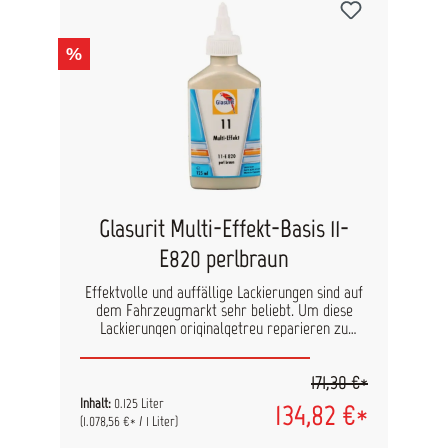
helfen, wird zur bestehenden Mischformel
zusätzlich eine neue Formel mit 80-M angezeigt.
Farbton: ultramarin Inhalt: 500ml
%
Glasurit Multi-Effekt-Basis 11-
E820 perlbraun
Effektvolle und auffällige Lackierungen sind auf
dem Fahrzeugmarkt sehr beliebt. Um diese
Lackierungen originalgetreu reparieren zu
können, werden die Multi-Effekte 11-E XX
benötigt. Mit nur geringen Mengen dieser
171,30 €*
hochpigmentierten Basisfarbenkonzentrate
können bereits große Effekte in einer Lackfarbe
Inhalt:
0.125 Liter
134,82 €*
erzielt werden. Diese Konzentrate werden in den
(1.078,56 €* / 1 Liter)
Mischformeln der Glasurit 2-Schicht-Systeme