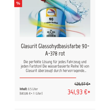
%
Farbton: bronze Inhalt: 125 ml
Glasurit Glassohydbasisfarbe 90-
A-378 rot
Die perfekte Lösung für jedes Fahrzeug und
jeden Farbton! Die wasserbasierte Reihe 90 von
Glasurit überzeugt durch hervorragende
Deckkraft, leichte Verarbeitung und optimale
Prozesszeiten. Egal ob als Uni-, Metallic- oder
426,97 €*
Effekt-Farbtöne, diese Lackreihe ist ein
Premiumprodukt für die Fahrzeuglackierung.
Inhalt:
0.5 Liter
341,93 €*
Durch die Verwendung der Reihe 90 wird für
(683,86 €* / 1 Liter)
höchste Farbtongenauigkeit bei
Reparaturlackierungen gesorgt. Alle Farben in
wenigen Minuten: Color Online von Glasurit