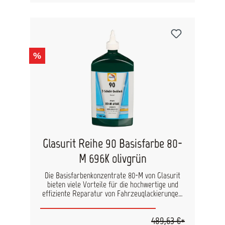
(Reihe 90 und 55) eingesetzt und sorgen für
besonders funkelnde Effekte und eine
hochwertige Optik der Fahrzeuglackierung.
Durch den besonderen Dosierkopf der Flasche ist
eine genaue Dosierung ganz einfach, damit
arbeiten Sie sehr präzise und wirtschaftlich.
%
Farbton: perlbraun Inhalt: 125 ml
Glasurit Reihe 90 Basisfarbe 80-
M 696K olivgrün
Die Basisfarbenkonzentrate 80-M von Glasurit
bieten viele Vorteile für die hochwertige und
effiziente Reparatur von Fahrzeuglackierungen:
geringere Schichtstärke kürzere Prozesszeiten
gesteigertes Deckungsvermögen Die besonders
489,63 €*
hohe Pigmentkonzentration ermöglicht es bei