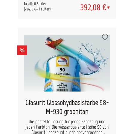
schwierigen Farbgruppen, wie Rot, Grün und Blau
Inhalt:
0.5 Liter
392,08 €*
die Deckkraft der Lackierung trotz geringer
(784,16 €* / 1 Liter)
Schichtstärke zu steigern. Damit werden
Prozesszeiten verkürzt und Materialkosten
eingespart. Wo immer die Glasurit
Basisfarbenkonzentrate 80-M beim Sparen
helfen, wird zur bestehenden Mischformel
zusätzlich eine neue Formel mit 80-M angezeigt.
Farbton: olivgrün Inhalt: 500ml
%
Glasurit Glassohydbasisfarbe 98-
M-930 graphitan
Die perfekte Lösung für jedes Fahrzeug und
jeden Farbton! Die wasserbasierte Reihe 90 von
Glasurit überzeugt durch hervorragende