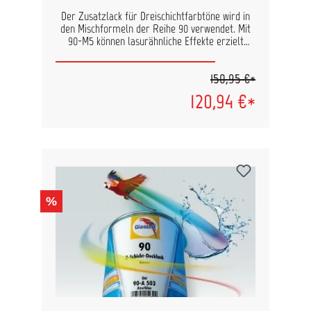
Der Zusatzlack für Dreischichtfarbtöne wird in
den Mischformeln der Reihe 90 verwendet. Mit
90-M5 können lasurähnliche Effekte erzielt
werden. Modernste Lacktechnologie, angepasst
an die hohen Anforderungen bei
150,95 €*
Reparaturlackierungen und die gesetzlichen
Vorgaben lösemittelarme
120,94 €*
Reparaturlackierungen zu gewährleisten. Zur
Verbeitung verwenden Sie bitte folgenden Link:
Verarbeitung Reihe 90 Inhalt: 1 L
%