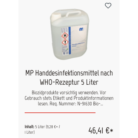
MP Handdesinfektionsmittel nach
WHO-Rezeptur 5 Liter
Biozidprodukte vorsichtig verwenden. Vor
Gebrauch stets Etikett und Produktinformationen
lesen. Reg. Nummer: N-91630 Bio-
Ethanolbasiertes Desinfektionsmittel zur
Hautreinigung. Die regelmäßige Anwendung
beugt Infektionen durch Viren, Bakterien oder
Pilzen vor. MP Handdesinfektionsmittel ist
Inhalt:
5 Liter
(9,28 €* /
46,41 €*
phenol- und parfümfrei, wasserklar und ist
1 Liter)
aufgrund der eingesetzten Wirkstoffkombination