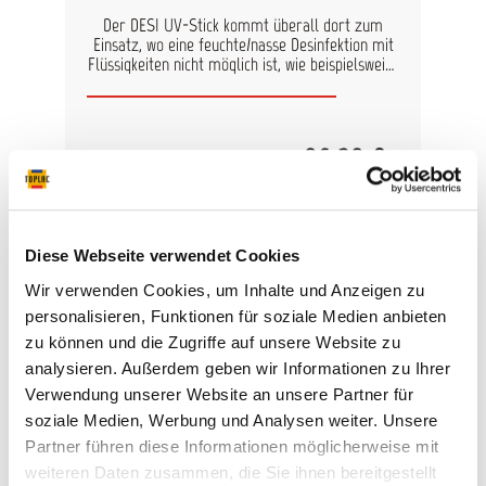
Der DESI UV-Stick kommt überall dort zum
Einsatz, wo eine feuchte/nasse Desinfektion mit
Flüssigkeiten nicht möglich ist, wie beispielsweise
bei Tastaturen oder anderen elektronischen
Geräten. Der Stick erzeugt UVC-Strahlung,
welche in nur 33Sekunden 99,9% alle Viren und
Bakterien eliminiert. Dank seiner kompakten
96,39 €*
Größe, ist der DESI Stick der ideale
Alltagsbegleiter im Hand- und
Hosentaschenformat. Akkubetrieben und per
USB-C aufladbar. Vorteile & Eigenschaften:
schnelle, trockene Desinfektion mit UV-Licht
Diese Webseite verwendet Cookies
99,9% Sterilisation in ca. 33 Sekunden sicher,
ungiftig und geruchsneutral Dual-Band-
Wir verwenden Cookies, um Inhalte und Anzeigen zu
Sterilisation akkubetrieben, per USB-C aufladbar
personalisieren, Funktionen für soziale Medien anbieten
mit Kindersicherung Einsatzgebiete:
elektronische Geräte Tastaturen, Touchdisplays
zu können und die Zugriffe auf unsere Website zu
oder andere Bedienelemente Tür-, Werkzeug-
analysieren. Außerdem geben wir Informationen zu Ihrer
oder Einkaufswagengriffe Lenkräder
Verwendung unserer Website an unsere Partner für
Werkzeuggriffe Hotelzimmer usw. ACHTUNG:
Nicht auf Haut oder in die Augen strahlen!!!
soziale Medien, Werbung und Analysen weiter. Unsere
Partner führen diese Informationen möglicherweise mit
weiteren Daten zusammen, die Sie ihnen bereitgestellt