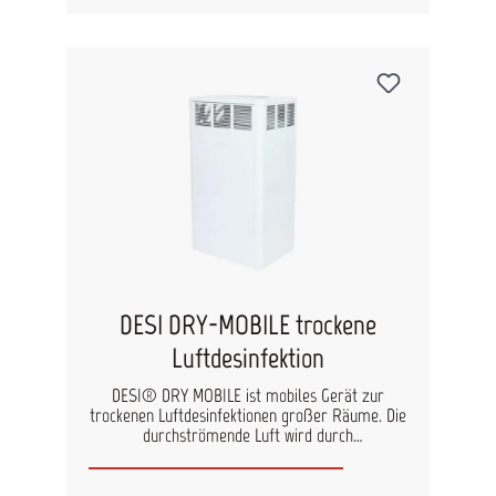
sehr anwendungsfreundlich und haut-schonend,
da rückfettend formuliert. Anwendung: Das
Produkt ist gebrauchsfertig und muss nicht
verdünnt werden. Die Hände zweimal mit jeweils
etwa 3 ml der Lösung MP
Handdesinfektionsmittel einreiben und jeweils 30
Sekunden feucht halten. Zulassung: Gemäß der
Allgemeinverfügung Aktenzeichen 5.0- 710
30/01.00003 zur Zulassung2-Propanol-haltiger
und Ethanol-haltiger Biozidprodukte zur
hygienischen Hände-desinfektion, ausgestellt von
der Bundesanstalt für Arbeitsschutz und
Arbeits-medizin / Bundesstelle für Chemikalien.
Inhalt: 5L
DESI DRY-MOBILE trockene
Luftdesinfektion
DESI® DRY MOBILE ist mobiles Gerät zur
trockenen Luftdesinfektionen großer Räume. Die
durchströmende Luft wird durch
Plasmatisierung gereinigt und dadruch von
Viren, Bakterien, Staubpartikel, Rauchgas,
Kohlenstoffmonoxid, organischen Schadstoffen