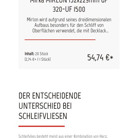
320-UF 1500
Mirlon wird aufgrund seines dreidimensionalen
Aufbaus besonders für den Schliff von
Oberflächen verwendet, die mit Decklack
behandelt, grundiert oder lackiert werden sollen.
Es erzielt effizient ein einheitliches Schliffbild.
technische Daten Kornart: Aluminium oxide
(GP,VF)/Siliziumkarbid (UF,MF) Farbe: Grün
Inhalt:
20 Stück
54,74 €*
(GP)/Rot (VF)/Dunkelgrau (UF)/Bräunlich (MF)
(2,74 €* / 1 Stück)
Trägermaterial: Nicht gewebt Bindemittel: Harz
Körnungen: General Purpose - 320, Very Fine -
360, Ultra Fine - 1500 Streuung: Dreidimensional
DER ENTSCHEIDENDE
UNTERSCHIED BEI
SCHLEIFVLIESEN
Schleifvlies besteht meist aus einer Kombination von Harz,