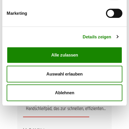
zu behandelnden Objektes an. Breite: 115 mm
Verpackung: 10 m pro Rolle.
Marketing
Details zeigen
Alle zulassen
Auswahl erlauben
3M Scotch-Brite Handschleif-
Pads
Ablehnen
3M Handschleifpads zum Mattieren und
Reinigen. Zugeschnittenes 158 mm x 224 mm
Handschleifpad, das zur schnellen, effizienten
Oberflächenreinigung und -vorbereitung in zwei
Körnungen erhältlich ist. Das sehr feine, rote
Handpad wird für allgemeine Aufgaben, wie