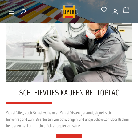
alt springen
Startseite
Vlies
Warenkorb
SCHLEIFVLIES KAUFEN BEI TOPLAC
Schleifvlies, auch Schleifwolle oder Schleifkissen genannt, eignet sich
hervorragend zum Bearbeiten von schwierigen und anspruchsvollen Oberflächen,
bei denen herkömmliches Schleifpapier an seine...