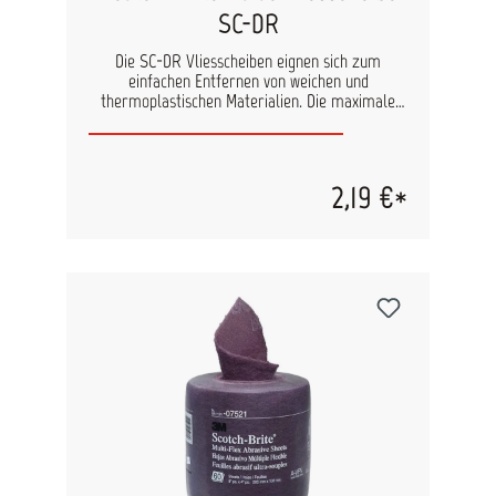
SC-DR
Die SC-DR Vliesscheiben eignen sich zum
einfachen Entfernen von weichen und
thermoplastischen Materialien. Die maximale
Umdrehungszahl beträgt pro Minute 25000 für
die 50mm Scheiben und 18000 für 75mm
Flaschen. Die Scheiben können zum Reduzieren
von Rauhtiefen, Entfernen von Anlauffarben,
2,19 €*
Glätten von Oberflächen und für leichte
Reinigungs- und Entgratungsarbeiten verwendet
werden. Inhalt: 1 Stück pro Verpackungseinheit
Durchmesser: 50 mm oder 75 mm