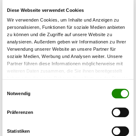
Diese Webseite verwendet Cookies
Wir verwenden Cookies, um Inhalte und Anzeigen zu
personalisieren, Funktionen für soziale Medien anbieten
zu können und die Zugriffe auf unsere Website zu
analysieren. Außerdem geben wir Informationen zu Ihrer
Verwendung unserer Website an unsere Partner für
soziale Medien, Werbung und Analysen weiter. Unsere
Partner führen diese Informationen möglicherweise mit
AllorA Mattierungsvlies
weiteren Daten zusammen, die Sie ihnen bereitgestellt
haben oder die sie im Rahmen Ihrer Nutzung der Dienste
gesammelt haben.
Schleifvlies auf Rollen, sowohl für Nass- als
Einwilligungsauswahl
auch Trockenschliff zu verwenden. Für Hand-
Notwendig
und Maschinenschliff anwendbar. Typ A Veryfine
(rot, ca. P800) zum Anschleifen von unlackierten
Teilen (Kunststoffe, Holz, Laminaten und
Präferenzen
Aluminium). Typ S Ultrafine (grau, ca.
P1500) zum Anschleifen von verschiedenen
Inhalt:
10 Meter
(4,15 €*
41,46 €*
Untergründen, 2-Komponentenlacken,
/ 1 Meter)
Ausnebelzonen und Grundmaterialien. Das
Statistiken
Material ist flexibel und passt sich der Form des