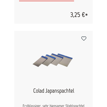
überschüssige Farbe direkt ins Reservoir
zurückfließt. Praktisch: Die Farbrolle kann
bequem am Rand eingehängt oder im zweiten
3,25 €*
Fach abgelegt werden, sodass Sie parallel mit
dem Pinsel im ersten Fach weiterarbeiten
können. Der robuste Farbbehälter ist deutlich
stabiler als herkömmliche Modelle und lässt sich
dadurch sicher in der Hand halten. Passende
Einwegeinsätze finden Sie im Bereich Zubehör.
Diese Einwegeinsätze aus 100 % recyceltem
Kunststoff bedecken beide Fächer und machen
Reinigung und Arbeitsabläufe noch effizienter.
Eigenschaften: Stabile Ausführung, sicher in der
Hand zu halten Zwei praktische Fächer für
Pinsel und Roller Angewinkelte Abrollfläche für
perfekte Farbverteilung Mit Einwegeinsätzen aus
recyceltem Kunststoff optional als Zubehör
bestellbar Einfaches Arbeiten und schnelles
Aufräumen
Colad Japanspachtel
Erstklassiger, sehr biegsamer Stahlspachtel