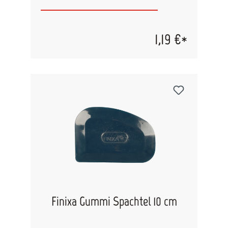
wasserbasierter Produkte müssen die
korrosionsgeschützen Dosen verwendet werden.
Verfügbare Varianten: 250 ml - blank 500 ml -
korr. 1 L - korr. 2,5 L - korr. 3,5 L - blank 5 L -
1,19 €*
korr. 12 Kg - blank
Finixa Gummi Spachtel 10 cm