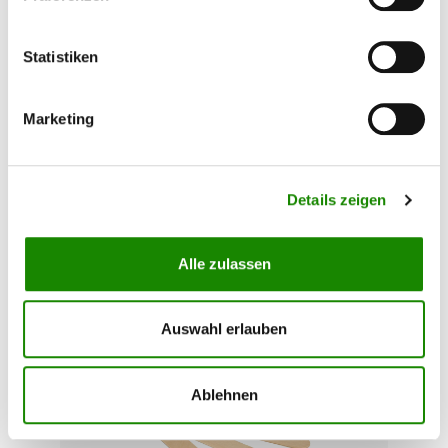
WEST SYSTEM 804 Mixstäbe 6er
Statistiken
Pack
150mm x 18mm breite gerundete Mixstäbe aus
Marketing
Holz für das Mischen von Epoxidharz und zum
Formen von kleinen Spachtelkehlen.
Details zeigen
Inhalt:
6 Stück
(0,13 €*
0,76 €*
/ 1 Stück)
Alle zulassen
Auswahl erlauben
Ablehnen