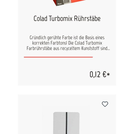
silikonfrei. lnhalt: 1000 ml
Colad Turbomix Rührstäbe
Gründlich gerühte Farbe ist die Basis eines
korrekten Farbtons! Die Colad Turbomix
Farbrührstäbe aus recyceltem Kunststoff sind
beim Ausmischen einer Farbe praktische Helfer,
denn sie erzeugen durch ihre spezielle
Schaufelform und die Löcher für ein Maximum
an Verwirbelungen beim Umrühren. Zudem
0,12 €*
schonen Colad Turbomixer die Umwelt, da sie im
Gegensatz zu herkömmlichen Rührstäben nicht
aus tropischem Hartholz hergestellt werden,
sondern aus recycelten Altbaterien. Abmessung:
20 x 2 cm für Mischbecher bis 1400ml 30 x 3 cm
für Mischbecher über 1400ml