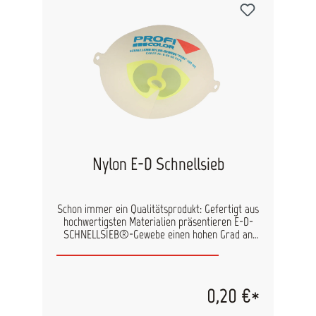
Nylon E-D Schnellsieb
Schon immer ein Qualitätsprodukt: Gefertigt aus
hochwertigsten Materialien präsentieren E-D-
SCHNELLSIEB®-Gewebe einen hohen Grad an
Präzision der Öffnungsweiten, wie es für heutige
Hightech-Farb- und -Lacksysteme erforderlich
ist. E-D-SCHNELLSIEBE® sind ein zeitloser
Klassiker, regelmäßig im Einsatz bei unzähligen
0,20 €*
Anwendern bei Lackier- und Malerarbeiten, im
Anmischraum, in Werkstatt, Produktion oder