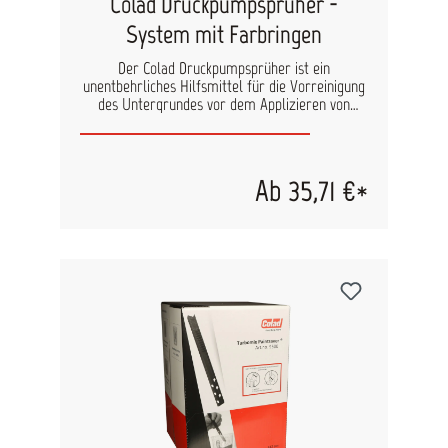
Colad Druckpumpsprüher -
System mit Farbringen
Der Colad Druckpumpsprüher ist ein
unentbehrliches Hilfsmittel für die Vorreinigung
des Untergrundes vor dem Applizieren von
Wasserlacken und konventionellen Lacken. Der
Sprüher wird mit Reinigungsflüssigkeiten befüllt.
Um die Inhalte verschiedener Sprüher einfach
zu kennzeichnen werden zu jeden
Ab 35,71 €*
Druckpumpsprüher verschieden farbige Codings
Rings (Kodierungsringe) mitgeliefert, die einfach
an den den Sprüher aufzuschrauben sind. Auf
dem beiliegendem Plakat werden die
entsprechenden Inhalte je nach Farbring
übersichtlich vermerkt, damit ist Verwechslung
der Lösungen ausgeschlossen. Durch die
Pumpbewegung wird ein Druck im Sprüher
aufgebaut, der die Flüssigkeit fein zerstäubt und
gleichmäßig auf die Oberfläche aufträgt. Die
spezielle Düse ist regulierbar und kann so je
nach Anwendung individuell eingestellt werden.
Der Colad Druckpumpsprüher ist beständig
gegenüber wasser- und lösungsmittelbasierten
Reinigungsflüssigkeiten und selbstverständlich