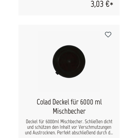
3,03 €*
versehen – das sorgt für präzise Ergebnisse und
eine einfache Handhabung. Dank seiner robusten
Ausführung ist der Becher formstabil, leicht
stapelbar und ermöglicht ein sauberes,
kontrolliertes Ausgießen. Der Einwegbecher ist
für die einmalige Nutzung vorgesehen und lässt
sich bei Bedarf mit einem separat erhältlichen
Deckel verschließen, um Lackreste zuverlässig
vor Staub und Schmutz zu schützen. Vorteile
auf einen Blick: Robuster Einwegbecher für bis
zu 6 Liter Inhalt Mischungsverhältnisse 2:1, 3:1,
4:1, 5:1 aufgedruckt Zusätzliche
Verdünnungsskala von 5?% bis 30?% Saubere,
glatte Oberfläche Millimeter-Einteilung für
exaktes Abmessen Sehr stabil, stapelbar und
leicht auszugießen Passender Deckel separat
erhältlich
Colad Deckel für 6000 ml
Mischbecher
Deckel für 6000ml Mischbecher. Schließen dicht
und schützen den Inhalt vor Verschmutzungen
und Austrocknen. Perfekt abschließend durch die