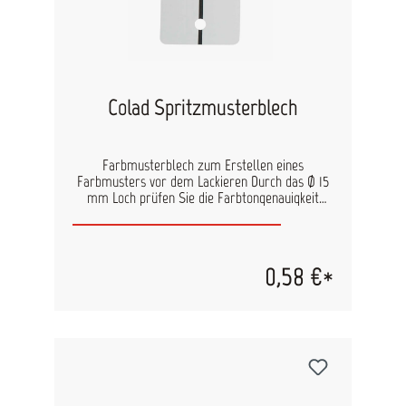
Colad Spritzmusterblech
Farbmusterblech zum Erstellen eines
Farbmusters vor dem Lackieren Durch das Ø 15
mm Loch prüfen Sie die Farbtongenauigkeit
sowohl bei Wasserbasis als auch konventionellen
Lacken. Der schwarze Mittelstreifen zeigt, ob die
aufgespritzte Farbe deckend ist. Verfügbar in
den Farben: weiß hellgrau dunkelgrau
0,58 €*