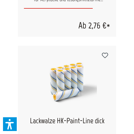
Kunstharzlacke geeignet. Dank dem hoch
verdichtetem Schaumstoff und dem Überzug
wird ein bläschenfreies Oberflächen-Finish
erzielt.
Ab 2,76 €*
Lackwalze HK-Paint-Line dick