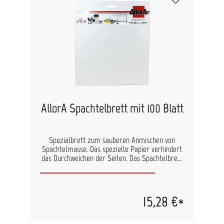
Schadensdokumentation in der
Fahrzeugreparatur
AllorA Spachtelbrett mit 100 Blatt
Spezialbrett zum sauberen Anmischen von
Spachtelmasse. Das spezielle Papier verhindert
das Durchweichen der Seiten. Das Spachtelbrett
kann durch das Griffloch am Kopf sicher in der
Hand gehalten werden. 100 Blatt, seitlich
umleimt 25 x 21 cm Mischfläche
15,28 €*