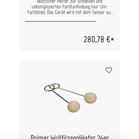
Nützlicher Helfer zur schnellen und
unkomplizierten Farbtonfindung (nur Uni-
Farbtöne). Das Gerät wird mit dem Sensor auf
das Farbmuster gestellt und mit der AkzoNobel
App via Bluetooth zum Messen aktiviert. Die
Ausgabe der entsprechenden Farbcodes erfolgt
in der App. Es werden Farbcodes verschiedener
280,78 €*
Farbsysteme (z.B. RAL, NCS, Pantone)
ausgegeben, die dem Muster möglichst nahe
kommen. Die Genauigkeit der
Farbtonübereinstimmung von ausgegebenem
Farbcode und Muster wird über ein
Bewertungssystem (1-3 Sterne) angegeben. Das
Gerät kann auf diversen Oberflächen Farbtöne
messen, die besten Ergebnisse werden jedoch
auf glatten Oberflächen erzielt. Farbtöne
können in verschiedenen „Farb-Paletten“
gespeichert werden und können so schnell
wiedergefunden werden. Dies ist besonders
praktisch bei der Verwendung wiederkehrender
Farben bei bestimmten Projekten. Das
Messgerät ist sehr handlich und lässt sich über
die App kinderleicht bedienen. Maße: H 5,5cm,
Durchmesser ca. 2,7cm
Primer Wollfilzapplikator 24er