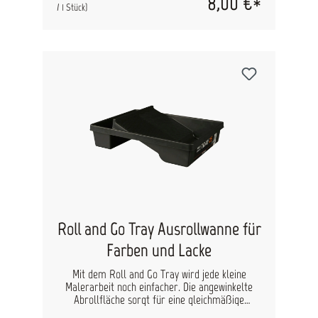
8,00 €*
Perfekt, um Farben sauber voneinander zu
/ 1 Stück)
trennen und Arbeitsunterbrechungen zu
minimieren. Vorteile: Passend für Roll and Go
Tray Decken beide Fächer gleichzeitig ab Aus 100
% recyceltem Kunststoff Beschleunigen Arbeit
und Reinigung Sauberer Farbwechsel ohne
Rückstände
Roll and Go Tray Ausrollwanne für
Farben und Lacke
Mit dem Roll and Go Tray wird jede kleine
Malerarbeit noch einfacher. Die angewinkelte
Abrollfläche sorgt für eine gleichmäßige
Verteilung der Farbe auf dem Roller, während