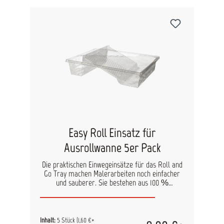
Easy Roll Einsatz für
Ausrollwanne 5er Pack
Die praktischen Einwegeinsätze für das Roll and
Go Tray machen Malerarbeiten noch einfacher
und sauberer. Sie bestehen aus 100 %
recyceltem Kunststoff und sind passgenau für
beide Fächer der Ausrollwanne gefertigt. Nach
Gebrauch lassen sie sich schnell austauschen,
wodurch zeitaufwendiges Reinigen entfällt.
Inhalt:
5 Stück
(1,60 €*