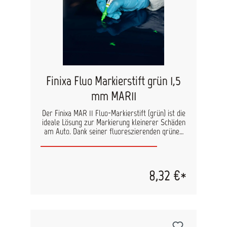
Farbbeurteilung Eingriffloch für leichtes
Herausnehmen des Musters Beschriftungsfelder
für eine organisierte Dokumentation Stabile
Pappe für langlebigen Schutz Abmessung: B: 10,8
cm x H 15 cm
Finixa Fluo Markierstift grün 1,5
mm MAR11
Der Finixa MAR 11 Fluo-Markierstift (grün) ist die
ideale Lösung zur Markierung kleinerer Schäden
am Auto. Dank seiner fluoreszierenden grünen
Farbe ist er auch auf dunklen Lacken gut
sichtbar. Der Stift zeichnet eine präzise 1,5-mm-
Linie und lässt sich mit jedem Entfetter mühelos
entfernen. Hinweis: Nicht auf frisch lackierten
8,32 €*
Oberflächen verwenden, um Kratzer zu
vermeiden. Lösemittel können mit der
Markierflüssigkeit reagieren. Vorteile: Gut
sichtbar dank fluoreszierender Farbe Feine 1,5-
mm-Spitze für präzise Markierungen Leicht zu
entfernen mit jedem Entfetter Ideal für die