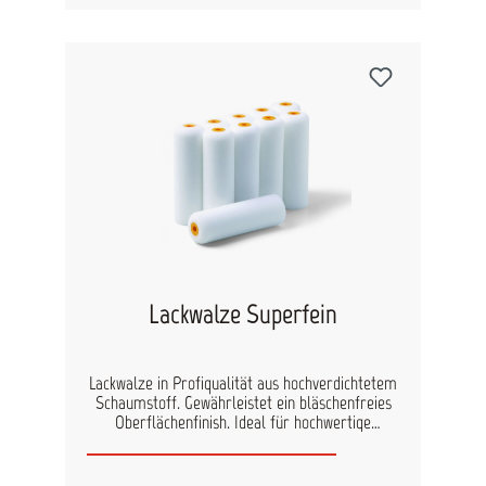
Labor. High-Tech-Siebgewebe, durchweg aus
sorgfältig gefertigten Nylon-Fäden hergestellt
Vollautomatisierter Produktionsprozess ohne
manuelle Eingriffe bewirkt eine staub- und
partikelfreie Herstellung Eindeutiges Erkennen
der Maschenweiten durch innovatives
Farbcodierungs-System der Gewebe.
Lackwalze Superfein
Lackwalze in Profiqualität aus hochverdichtetem
Schaumstoff. Gewährleistet ein bläschenfreies
Oberflächenfinish. Ideal für hochwertige
Lackierarbeiten. Der Schaumstoff ist bügelseitig
gerundet. Schaumstoffqualität: 55Kg/m3