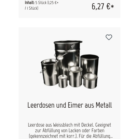
Der rote Spachtel eigenet sich herrvorangend
Inhalt:
5 Stück
(1,25 €*
6,27 €*
zur Spachtelverarbeitung auf ebenen
/ 1 Stück)
Oberflächen. Abmessung: B x H 120 x 90 mm.
Leerdosen und Eimer aus Metall
Leerdose aus Weissblech mit Deckel. Geeignet
zur Abfüllung von Lacken oder Farben
(gekennzeichnet mit korr.). Für die Abfüllung