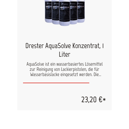
ausgerüstet ATEX Kategorie 2 Technische Daten:
Luftversorgung: 7-12 bar Luftverbrauch: 250
l/min Leistung der Abzugseinheit (mit 15 m
Abzugsschlauch): 140 m³ / h Leistung der
Abzugseinheit (mit 5 m Abzugsschlauch): 180 m³
/ h Abzugseinheit:Ø 125 mm Gewicht: 30 kg Höhe:
990 mm Breite: 700 mm
Drester AquaSolve Konzentrat, 1
Liter
AquaSolve ist ein wasserbasiertes Lösemittel
zur Reinigung von Lackierpistolen, die für
Wasserbasislacke eingesetzt werden. Die
Reinigung wird erleichtert und beschleunigt, und
funktioniert auch wenn die Lackmaterialien schon
eingetrocknet sind. Es kann sowohl in
automatischen als auch in manuellen
23,20 €*
Reinigungsgeräten eingesetzt werden. Das
Reinigungsergebnis ist auch nach mehrwöchigem
Einsatz hervorragend. Die Spritzpistole wird mit
umlaufenden AquaSolve gereinigt. Der
Verbrauch von frischem AquaSolve pro
Waschvorgang ist sehr gering. AquaSolve kann