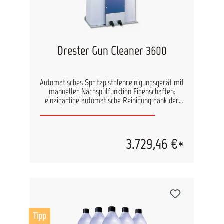
Drester Gun Cleaner 3600
Automatisches Spritzpistolenreinigungsgerät mit
manueller Nachspülfunktion Eigenschaften:
einzigartige automatische Reinigung dank der
DRESTER Pumpe und der überlegenen
Ausformung des Waschbeckens ef?zientes
manuelles Nachspülen, das Lösungsmittel spart
ein Luftstrom durch die Luftpistole während dem
3.729,46 €*
Waschzyklus verhindert, dass verschmutztes
Lösungsmittel in die Luftkanäle eindringen kann
Luftanschluss und Aufsammlungstrichter zum
manuellen Freiblasen der Spritzpistole
Automatische, sehr ef?ziente, eingebaute
Abzugseinheit rundes Waschbecken ohne
Schweissnähte zur einfachen und bequemen
Wartung mit einem Luftregulator und einem
Tipp
Wasserabscheider für eine lange Lebensdauer