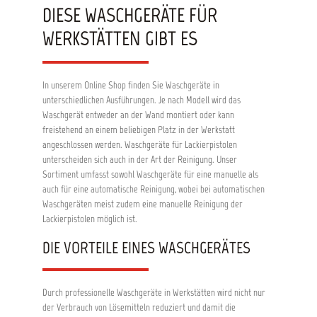
koaguliert und gefiltert werden. Dadurch bleiben
DIESE WASCHGERÄTE FÜR
Ihnen hohe Kosten der Abfallentsorgung erspart.
Nach dem Waschen mit AquaSolve wird eine
WERKSTÄTTEN GIBT ES
Nachspühlung mit Wasser empfohlen. Vorteile:
Erleichtert und beschleunigt die Reinigung von
Wasserbasismaterialien Korrosionsschutz für
Aluminium- und Messingteile Für sowohl
In unserem Online Shop finden Sie Waschgeräte in
automatische als auch manuelle
unterschiedlichen Ausführungen. Je nach Modell wird das
Reinigungsgeräte geeignet. Lange
Waschgerät entweder an der Wand montiert oder kann
Verwendungsdauer Kann koaguliert und gefiltert
freistehend an einem beliebigen Platz in der Werkstatt
werden, um hohe Kosten der Abfallentsorgung
angeschlossen werden. Waschgeräte für Lackierpistolen
zu vermeiden Einsetzbar mit Materialen von
allen Lackherstellern Geruchsfrei
unterscheiden sich auch in der Art der Reinigung. Unser
Sortiment umfasst sowohl Waschgeräte für eine manuelle als
auch für eine automatische Reinigung, wobei bei automatischen
Waschgeräten meist zudem eine manuelle Reinigung der
Lackierpistolen möglich ist.
DIE VORTEILE EINES WASCHGERÄTES
Durch professionelle Waschgeräte in Werkstätten wird nicht nur
der Verbrauch von Lösemitteln reduziert und damit die