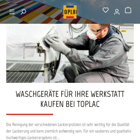
alt springen
Startseite
Waschgeräte
Warenkorb
WASCHGERÄTE FÜR IHRE WERKSTATT
KAUFEN BEI TOPLAC
Die Reinigung der verschiedenen Lackierpistolen ist sehr wichtig für die Qualität
der Lackierung und kann ziemlich aufwendig sein. Für ein sauberes und qualitativ
hochwertiges Lackierergebnis ist...