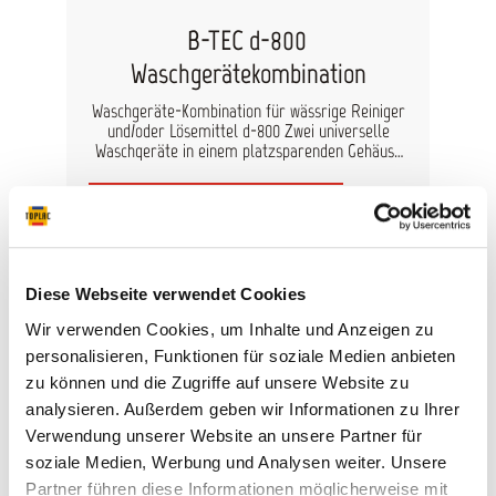
B-TEC d-800
Waschgerätekombination
Waschgeräte-Kombination für wässrige Reiniger
und/oder Lösemittel d-800 Zwei universelle
Waschgeräte in einem platzsparenden Gehäuse
Vorteile: Gleichzeitige automatische und
manuelle Reinigung möglich für Lösemittel und
B-TEC-H2O-Reiniger Pinselbetrieb über Pumpe
für Umlaufreiniger Frischspüldüse
8.919,05 €*
Ausblasvorrichtung im tiefgezogenen
Abluftkanal gewohnt kraftvolle B-TEC-Absaugung
automatische Pistolenreinigung über
Diese Webseite verwendet Cookies
Zeitschaltuhr inklusive Klarnachspülung im
Automat dichtschließende Luftdurchflutung der
Wir verwenden Cookies, um Inhalte und Anzeigen zu
Pistolen während der automatischen Reinigung
personalisieren, Funktionen für soziale Medien anbieten
hervorragende Reinigungsergebnisse – pro Seite
zu können und die Zugriffe auf unsere Website zu
mit 12 Düsen alle Funktionen individuell
einstellbar Druckluftanschluss mit Aus- und
analysieren. Außerdem geben wir Informationen zu Ihrer
Abblaspistole fahrbare Auffangwanne zur
Verwendung unserer Website an unsere Partner für
Aufnahme von 30, 58 und 60 Liter Gebinden –
soziale Medien, Werbung und Analysen weiter. Unsere
leicht und schnell zu wechseln, auch bei geringen
Platzverhältnissen Optional: Pneumatischer
Partner führen diese Informationen möglicherweise mit