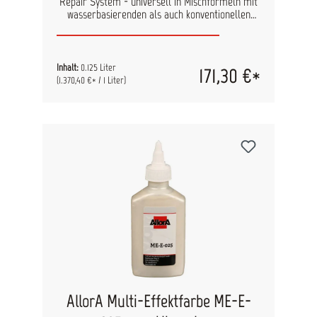
Repair System - universell in Mischformeln mit
wasserbasierenden als auch konventionellen
Lacken einsetzbar. Durch den hohen Anteil an
Effektpigmenten benötigen Sie nur geringe
Mengen, um den gewünschten Effekt zu erzielen.
Inhalt:
0.125 Liter
171,30 €*
(1.370,40 €* / 1 Liter)
AllorA Multi-Effektfarbe ME-E-