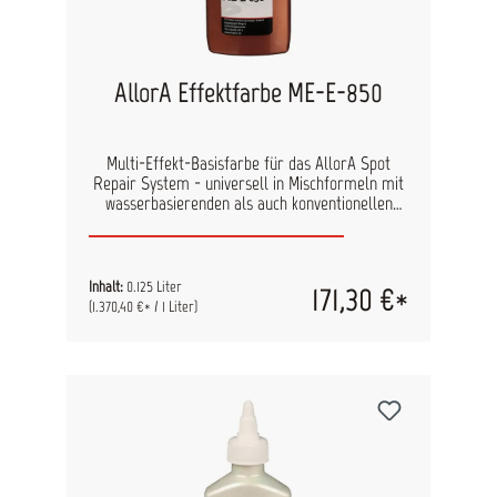
AllorA Effektfarbe ME-E-850
Multi-Effekt-Basisfarbe für das AllorA Spot
Repair System - universell in Mischformeln mit
wasserbasierenden als auch konventionellen
Lacken einsetzbar. Durch den hohen Anteil an
Effektpigmenten benötigen Sie nur geringe
Mengen, um den gewünschten Effekt zu erzielen.
Inhalt:
0.125 Liter
171,30 €*
(1.370,40 €* / 1 Liter)