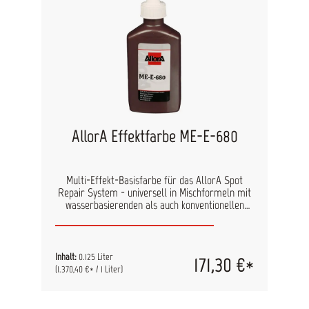
AllorA Effektfarbe ME-E-680
Multi-Effekt-Basisfarbe für das AllorA Spot
Repair System - universell in Mischformeln mit
wasserbasierenden als auch konventionellen
Lacken einsetzbar. Durch den hohen Anteil an
Effektpigmenten benötigen Sie nur geringe
Mengen, um den gewünschten Effekt zu erzielen.
Inhalt:
0.125 Liter
171,30 €*
(1.370,40 €* / 1 Liter)