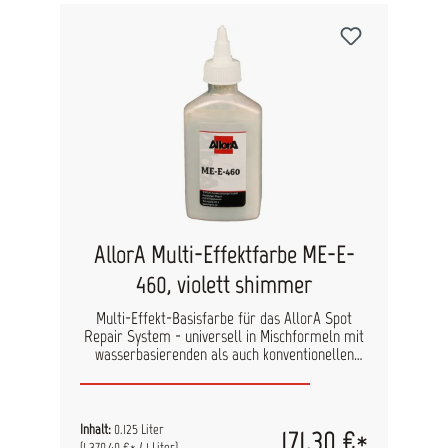
AllorA Multi-Effektfarbe ME-E-
460, violett shimmer
Multi-Effekt-Basisfarbe für das AllorA Spot
Repair System - universell in Mischformeln mit
wasserbasierenden als auch konventionellen
Lacken einsetzbar. Durch den hohen Anteil an
Effektpigmenten benötigen Sie nur geringe
Mengen, um den gewünschten Effekt zu erzielen.
Inhalt: 125 ml
Inhalt:
0.125 Liter
171,30 €*
(1.370,40 €* / 1 Liter)