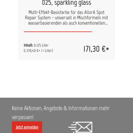
025, sparkling glass
Multi-Effekt-Basisfarbe für das AllorA Spot
Repair System - universell in Mischformeln mit
wasserbasierenden als auch konventionellen
Lacken einsetzbar. Durch den hohen Anteil an
Effektpigmenten benötigen Sie nur geringe
Mengen, um den gewünschten Effekt zu erzielen.
Inhalt: 125 ml
Inhalt:
0.125 Liter
171,30 €*
(1.370,40 €* / 1 Liter)
Keine Aktionen, Angebote & Informationen mehr
verpassen!
Jetzt anmelden