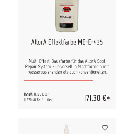
AllorA Effektfarbe ME-E-435
Multi-Effekt-Basisfarbe für das AllorA Spot
Repair System - universell in Mischformeln mit
wasserbasierenden als auch konventionellen
Lacken einsetzbar. Durch den hohen Anteil an
Effektpigmenten benötigen Sie nur geringe
Mengen, um den gewünschten Effekt zu erzielen.
Inhalt:
0.125 Liter
171,30 €*
(1.370,40 €* / 1 Liter)