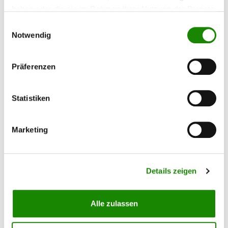
haben oder die sie im Rahmen Ihrer Nutzung der Dienste
Inhalt:
0.125 Liter
159,04 €*
gesammelt haben.
Einwilligungsauswahl
(1.272,32 €* / 1 Liter)
Notwendig
Präferenzen
Statistiken
Marketing
Details zeigen
Allora Multi-Effekt ME-E-830
Alle zulassen
perl kupfer