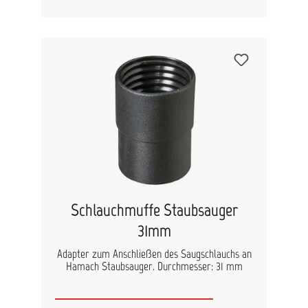
Manövrierbarkeit auf unebenen Böden. Durch
eine Schlauch- und Kabelaufbewahrung lässt sich
der Sauger komfortabel transportieren.
technische Daten Leistungsaufnahme (W): 1200
Netzspannung (VAC): 220-240 Gewicht (kg): 14.5
Lautstärke, LpA (dB): 60 Drehfrequenz (Hz):
50/60 Abmessung LxBxH (mm): 565 x 385 x 565
Luftmenge (l/min): 4500 Vakuum (mbar): 250
Fassungsvermögen (l): 30
Schlauchmuffe Staubsauger
31mm
Adapter zum Anschließen des Saugschlauchs an
Hamach Staubsauger. Durchmesser: 31 mm