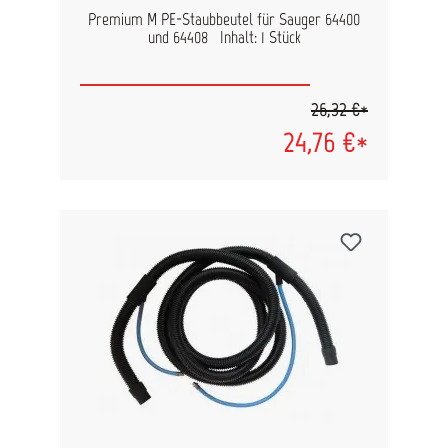
zudem kompatibel mit den Mirka-
Aufbewahrungsboxen zur praktischen
Premium M PE-Staubbeutel für Sauger 64400
Werkzeugaufbewahrung. Wird mit einem 4 m
und 64408 Inhalt: 1 Stück
langen Schlauch und einer Manschette geliefert.
Technische Merkmale: M-Klasse zertifiziert für
anspruchsvolle Staubabsaugung Automatische
26,32 €*
Filterreinigung + Push-to-Clean Kompakt, leise &
kraftvoll: 1200 W, 25 kPa, 42 l/s Nass- &
24,76 €*
Trockeneinsatz, 17L Behältervolumen Bluetooth-
fähig, myMirka-kompatibel Inkl. 4m Schlauch,
Manschette & 7,5m Netzkabel HEPA-Filter-
kompatibel Luftstromsensor für optimale
Saugleistung Aufbewahrungsfläche für Schlauch,
Kabel & Mirka-Boxen