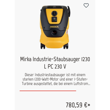
Mirka Industrie-Staubsauger 1230
L PC 230 V
Dieser Industriestaubsauger ist mit einem
starken 1200-Watt-Motor und einer 1-Stufen-
Turbine ausgestattet, die bei einem Luftstrom
von 4500 l/min eine Staubabsaugung mit 250
mbar erzeugt. Der Industrie-Staubsauger
verfügt über eine Auto-Start-Funktion und eine
Push&Clean-Funktion. Größere Rollen sorgen
780,59 €*
für eine bessere Manövrierbarkeit auf unebenen