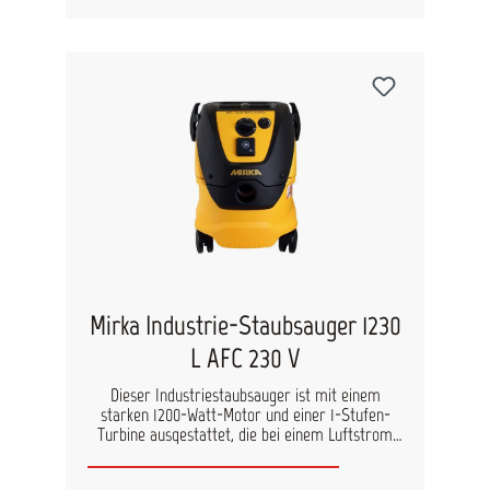
Böden. Durch eine Schlauch- und
Kabelaufbewahrung lässt sich der Sauger
komfortabel transportieren. technische Daten
Leistungsaufnahme (W): 1200 Netzspannung
(VAC): 220-240 Gewicht (kg): 14.5 Lautstärke, LpA
(dB): 60 Drehfrequenz (Hz): 50/60 Abmessung
LxBxH (mm): 565 x 385 x 565 Luftmenge (l/min):
4500 Vakuum (mbar): 250 Fassungsvermögen (l):
30
Mirka Industrie-Staubsauger 1230
L AFC 230 V
Dieser Industriestaubsauger ist mit einem
starken 1200-Watt-Motor und einer 1-Stufen-
Turbine ausgestattet, die bei einem Luftstrom
von 4500 l/min eine Staubabsaugung mit 250
mbar erzeugt. Der Industrie-Staubsauger