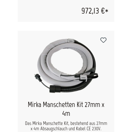
verfügt über eine Auto-Start-Funktion und eine
automatische Filterbereinigung. Größere Rollen
972,13 €*
sorgen für eine bessere Manövrierbarkeit auf
unebenen Böden. Durch eine Schlauch- und
Kabelaufbewahrung lässt sich der Sauger
komfortabel transportieren. technische Daten
Leistungsaufnahme (W): 1200 Netzspannung
(VAC): 220-240 Gewicht (kg): 14.5 Lautstärke, LpA
(dB): 60 Drehfrequenz (Hz): 50/60 Abmessung
LxBxH (mm): 565 x 385 x 565 Luftmenge (l/min):
4500 Vakuum (mbar): 250 Fassungsvermögen (l):
30
Mirka Manschetten Kit 27mm x
4m
Das Mirka Manschette Kit, bestehend aus 27mm
x 4m Absaugschlauch und Kabel CE 230V.