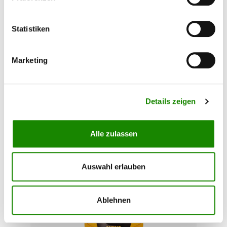
Statistiken
Hamach Absaugschlauch 4m, D
29mm
Marketing
Absaugschlauch D 29 mm für Hamach Mobile
Sauger. Erhältlich in verschiedenen Längen 4 - 15
m.
Details zeigen
58,20 €*
Alle zulassen
Auswahl erlauben
Ablehnen
Tipp