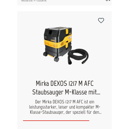
Mirka DEXOS 1217 M AFC
Staubsauger M-Klasse mit
Schlauch 4m
Der Mirka DEXOS 1217 M AFC ist ein
leistungsstarker, leiser und kompakter M-
Klasse-Staubsauger, der speziell für den
professionellen Einsatz in Werkstatt und
Industrie konzipiert wurde. Mit seinem
ergonomischen Design, der automatischen