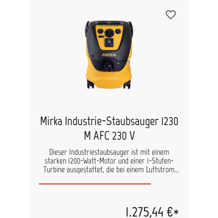
Mirka Industrie-Staubsauger 1230
M AFC 230 V
Dieser Industriestaubsauger ist mit einem
starken 1200-Watt-Motor und einer 1-Stufen-
Turbine ausgestattet, die bei einem Luftstrom
von 4500 l/min eine Staubabsaugung mit 250
mbar erzeugt. Der Industrie-Staubsauger
verfügt über eine Auto-Start-Funktion und eine
automatische Filterbereinigung sowie einen Flow
1.275,44 €*
Sensor. Größere Rollen sorgen für eine bessere