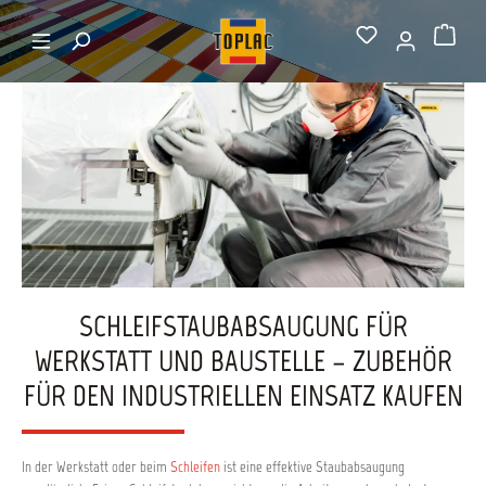
alt springen
Startseite
Staubabsaugung
Warenkorb
SCHLEIFSTAUBABSAUGUNG FÜR
WERKSTATT UND BAUSTELLE – ZUBEHÖR
FÜR DEN INDUSTRIELLEN EINSATZ KAUFEN
In der Werkstatt oder beim
Schleifen
ist eine effektive Staubabsaugung