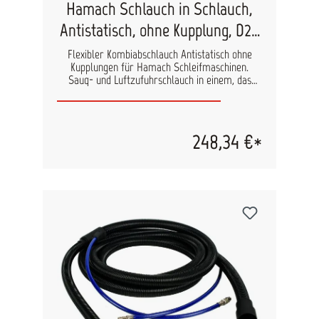
Hamach Schlauch in Schlauch,
Antistatisch, ohne Kupplung, D29
mm, 4m
Flexibler Kombiabschlauch Antistatisch ohne
Kupplungen für Hamach Schleifmaschinen.
Saug- und Luftzufuhrschlauch in einem, das
spart Platz und sorgt für Ordnung in der
Werkstatt. Der Zuluftschlauch ist in der Länge
verstellbar. Verschiedene Längen erhältlich.
248,34 €*