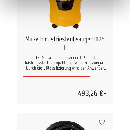
Mirka Industriestaubsauger 1025
L
Der Mirka Industriesauger 1025 L ist
leistungsstark, kompakt und leicht zu bewegen.
Durch die L-Klassifizierung wird der Anwender
wirkungsvoll vor Stäuben geschützt. Außerdem
verfügt der Mirka Industriesauger über eine
Abblasfunktion zum Reinigen schwer
zugänglicher Bereiche. Die Behältergröße
493,26 €*
beträgt 25 L, der Behälter lässt sich einfach
öffnen und leeren. Ein 5 m Kabel bietet die
optimale Flexibilität bei der Arbeit. Das Push &
Clean Filterreinigungssystem ermöglicht eine
längere Lebensdauer des Filters und eine
bessere Absaugung. Die Autostart-Funktion lässt
den Sauger automatisch starten, wenn eine