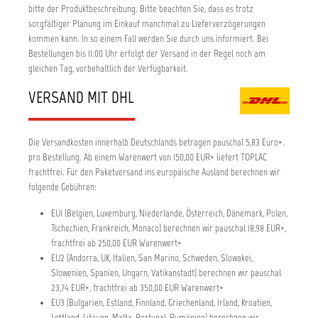
bitte der Produktbeschreibung. Bitte beachten Sie, dass es trotz
sorgfältiger Planung im Einkauf manchmal zu Lieferverzögerungen
kommen kann. In so einem Fall werden Sie durch uns informiert. Bei
Bestellungen bis 11:00 Uhr erfolgt der Versand in der Regel noch am
gleichen Tag, vorbehaltlich der Verfügbarkeit.
VERSAND MIT DHL
Die Versandkosten innerhalb Deutschlands betragen pauschal 5,83 Euro*.
pro Bestellung. Ab einem Warenwert von 150,00 EUR* liefert TOPLAC
frachtfrei. Für den Paketversand ins europäische Ausland berechnen wir
folgende Gebühren:
EU1 (Belgien, Luxemburg, Niederlande, Österreich, Dänemark, Polen,
Tschechien, Frankreich, Monaco) berechnen wir pauschal 18,98 EUR*,
frachtfrei ab 250,00 EUR Warenwert*
EU2 (Andorra, UK, Italien, San Marino, Schweden, Slowakei,
Slowenien, Spanien, Ungarn, Vatikanstadt) berechnen wir pauschal
23,74 EUR*, frachtfrei ab 350,00 EUR Warenwert*
EU3 (Bulgarien, Estland, Finnland, Griechenland, Irland, Kroatien,
Lettland, Litauen, Malta, Portugal, Rumänien) berechnen wir