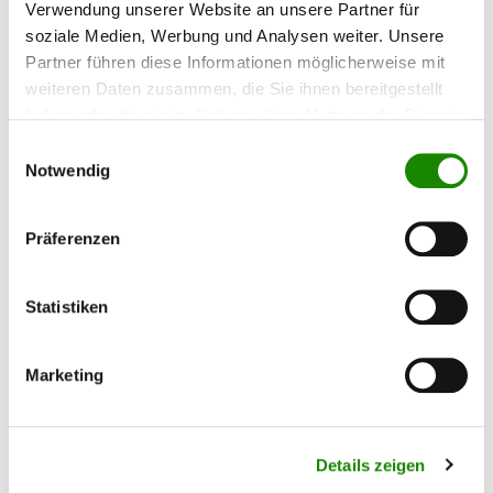
Verwendung unserer Website an unsere Partner für
VERSAND MIT SPEDITION
soziale Medien, Werbung und Analysen weiter. Unsere
Partner führen diese Informationen möglicherweise mit
weiteren Daten zusammen, die Sie ihnen bereitgestellt
Sperrige und schwere Produkte werden wir mit einer Spedition
versenden. Die Kosten für Versand und Verpackung berechnen aus Gewicht
haben oder die sie im Rahmen Ihrer Nutzung der Dienste
und den Abmaßen der Produkte. Für den Versand mit Spedition innerhalb
gesammelt haben.
Einwilligungsauswahl
Deutschlands in der Regel frachtfrei (zzgl. eventueller Versandpauschalen
Notwendig
unserer Lieferanten). Für den Versand ins europäische Ausland berechnen
wir folgende Pauschalen:
Präferenzen
EU1 (Österreich) berechnen wir pauschal 89,90 EUR*
EU2 (Belgien, Niederlande, Luxemburg) berechnen wir pauschal
99,90 EUR*
Statistiken
EU3 (Schweiz, DAP versichert, zollabgefertigt, unversteuert)
berechnen wir pauschal 149,90 EUR*
Marketing
Einige unserer Lieferanten erheben für die aufwendige und sichere
Transportverpackung ihrer Großgeräte eine Verpackungspauschale. Diese
richtet sich nach Art, Größe und Gewicht des Artikels. Über die Höhe der
jeweiligen Pauschale werden Sie auf der Artikeldetailseite hingewiesen.
Details zeigen
Außerdem wird eine eventuelle Verpackungspauschale im