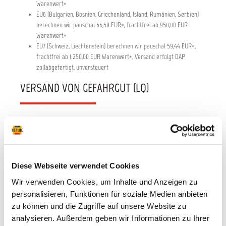
Warenwert*
EU6 (Bulgarien, Bosnien, Griechenland, Island, Rumänien, Serbien)
berechnen wir pauschal 66,58 EUR*, frachtfrei ab 950,00 EUR
Warenwert*
EU7 (Schweiz, Liechtenstein) berechnen wir pauschal 59,44 EUR*,
frachtfrei ab 1.250,00 EUR Warenwert*, Versand erfolgt DAP
zollabgefertigt, unversteuert
VERSAND VON GEFAHRGUT (LQ)
Einige Produkte aus unserem Sortiment, insbesondere Lack- und
Lackierzubehörprodukte unterliegen strengen Richtlinien, was den
Transport innerhalb Europas betrifft. Für den Transport von Gefahrgut (LQ
= limited quantities) gelten besondere Regelungen. Nicht jeder
Versanddienstleister hat die Voraussetzungen und das geschulte Personal,
Diese Webseite verwendet Cookies
um Gefahrgut (LQ) sicher zu transportieren. Deshalb ist es möglich, dass
Wir verwenden Cookies, um Inhalte und Anzeigen zu
Sie nicht alle Artikel mit Ihrem favorisierten Dienstleister geliefert
personalisieren, Funktionen für soziale Medien anbieten
bekommen können. Wir versenden, entsprechend den Richtlinien der
Transportdienstleister, Gefahrgut in der Hauptsache mit dem DPD. Vielen
zu können und die Zugriffe auf unsere Website zu
Dank für Ihr Verständnis.
analysieren. Außerdem geben wir Informationen zu Ihrer