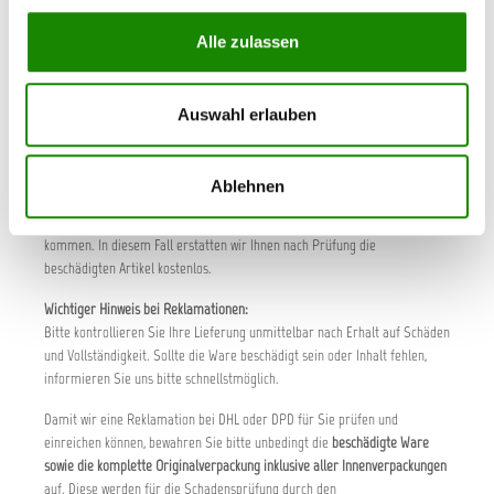
Warenkorbsystem und auf der Bestellseite deutlich ausgewiesen.
Alle zulassen
Wird Ihre Bestellung in mehreren Teillieferungen ausgeführt, berechnen
wir Ihnen die Kosten für die Lieferung nur einmal.
*alle genannten Preise inkl. gesetzl. MwSt.
Auswahl erlauben
WICHTIGER HINWEIS
Ablehnen
Trotz aller Sorgfalt kann es bei der Lieferung zu Schäden beim Transport
kommen. In diesem Fall erstatten wir Ihnen nach Prüfung die
beschädigten Artikel kostenlos.
Wichtiger Hinweis bei Reklamationen:
Bitte kontrollieren Sie Ihre Lieferung unmittelbar nach Erhalt auf Schäden
und Vollständigkeit. Sollte die Ware beschädigt sein oder Inhalt fehlen,
informieren Sie uns bitte schnellstmöglich.
Damit wir eine Reklamation bei DHL oder DPD für Sie prüfen und
einreichen können, bewahren Sie bitte unbedingt die
beschädigte Ware
sowie die komplette Originalverpackung inklusive aller Innenverpackungen
auf. Diese werden für die Schadensprüfung durch den