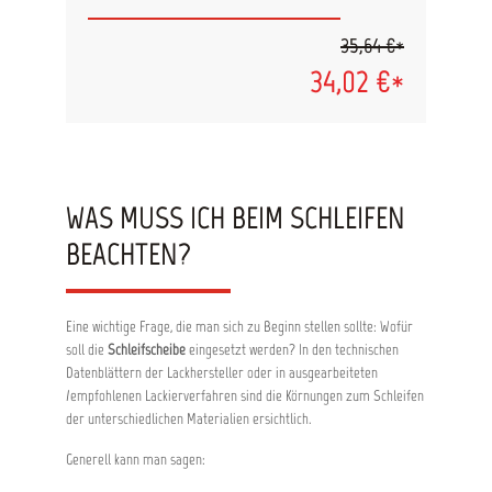
Schlieren, Kratzer, Verfärbungen und
Trübungen. Mit den Schleifmitteln können
35,64 €*
Kratzer und Trübungen schnell ausgeschliffen
werden, anschließend wird die Oberfläche mit
34,02 €*
der Scheibe der Körnung P3000 feingeschliffen
und mit der Politur weiter bearbeitet. Inhalt: 1x
Abdeckband 19mm 6x Schleifscheibe D75 mm
P500 4x Schleifscheibe D75 mm P800 1x
Schleifpad D75 mm P3000 1x Polierpad orange
D75 mm gewaffelt 1x Schleifteller für
Bohrfutter 1x Politur 39005 29,5 ml Beutel
WAS MUSS ICH BEIM SCHLEIFEN
Hinweis: Dieses Produkt ist nicht für die
Verwendung an Fahrzeugen vorgesehen, die für
BEACHTEN?
den deutschen Straßenverkehr zugelassen sind.
Die Anwendung kann zum Erlöschen der
Betriebserlaubnis führen.
Eine wichtige Frage, die man sich zu Beginn stellen sollte: Wofür
soll die
Schleifscheibe
eingesetzt werden? In den technischen
Datenblättern der Lackhersteller oder in ausgearbeiteten
/empfohlenen Lackierverfahren sind die Körnungen zum Schleifen
der unterschiedlichen Materialien ersichtlich.
Generell kann man sagen: