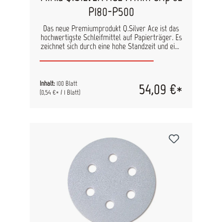
P180-P500
Das neue Premiumprodukt Q.Silver Ace ist das
hochwertigste Schleifmittel auf Papierträger. Es
zeichnet sich durch eine hohe Standzeit und eine
hohe Abtragsleistung aus. Durch das
teilkeramische Schleifkorn werden auch auf
harten und anspruchsvollen Oberflächen
perfekte Ergebnisse erzielt. Die
Inhalt:
100 Blatt
54,09 €*
Stearatbeschichtung sorgt für einen kühlen
(0,54 €* / 1 Blatt)
Schliff und erhöhte Standzeiten, wodurch Sie
Ihren Materialverbrauch spürbar reduzieren
können. technische Daten Kornart: Teilkeramik
Bindung: Kunstharz Trägermaterial: C- oder D-
Papier Streuung: halboffen Farbe: Lila
Körnungen: P80 – P800