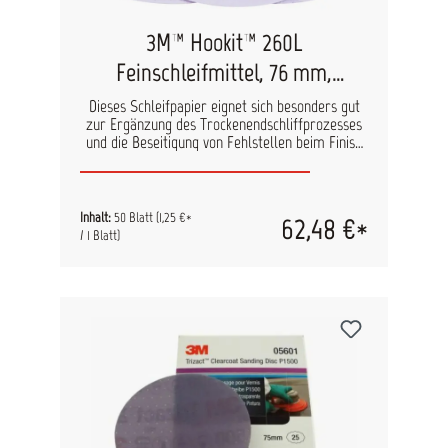
3M™ Hookit™ 260L
Feinschleifmittel, 76 mm,
ungelocht
Dieses Schleifpapier eignet sich besonders gut
zur Ergänzung des Trockenendschliffprozesses
und die Beseitigung von Fehlstellen beim Finish
nach der Ofentrocknung. Ebenfalls kann es für
ein extrem feines Oberflächenfinish vor der
Decklackierung genutzt werden. Inhalt: 50 Blatt
pro Pack Größe: 76 mm
Inhalt:
50 Blatt
(1,25 €*
62,48 €*
/ 1 Blatt)