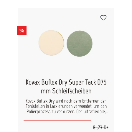
Schaumdicke: 6.5 mm Körnungen: 180, 360, 500,
600, 1000, 2000, 3000, 4000 Streuung: Spezielle
ABRALON® Methode Farbe: Grau Bindemittel:
Spezialkunststoff Trägermaterial: Gewebe auf
Schaumstoff
%
Kovax Buflex Dry Super Tack D75
mm Schleifscheiben
Kovax Buflex Dry wird nach dem Entfernen der
Fehlstellen in Lackierungen verwendet, um den
Polierprozess zu verkürzen. Der ultraflexible,
innovative Latexträger mit einzigartiger
Körnungsstruktur hinterlässt extrem feine
81,73 €*
Schleifspuren. Das für Buflex speziell