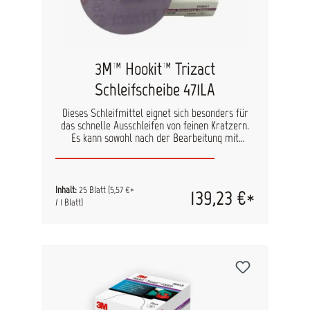
3M™ Hookit™ Trizact
Schleifscheibe 471LA
Dieses Schleifmittel eignet sich besonders für
das schnelle Ausschleifen von feinen Kratzern.
Es kann sowohl nach der Bearbeitung mit
herkömmlichen Schleifmitteln als auch im
Finish-Bereich eingesetzt werden. Es sollte
immer angefeuchtet und mit abgeschalteter
Staubabsaugung verwendet werden. Speziell für
Inhalt:
25 Blatt
(5,57 €*
139,23 €*
die Bearbeitung von Klarlacken entwickelt. Inhalt:
/ 1 Blatt)
25 Blatt pro Pack Körnung: P1500 Durchmesser:
75 mm / 150 mm