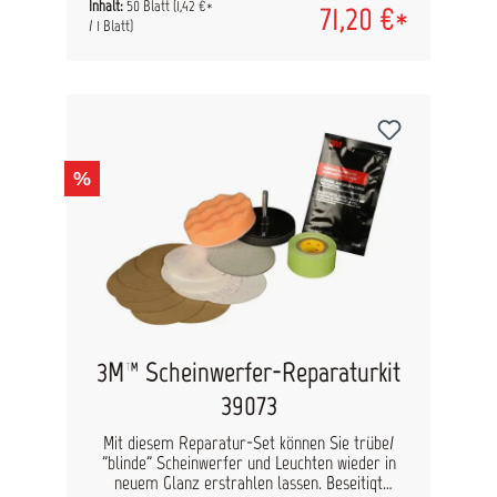
entwickelte weiblich-weiblich Klett (971-0068)
Inhalt:
50 Blatt
(1,42 €*
71,20 €*
erhöht die Prozesssicherheit und verhindert
/ 1 Blatt)
Schleifspuren, die durch zu hartes Klett
entstehen. Anwendungsgebiet: Lackfinish
Durchmesser: 75 mm Lochung: ungelocht
Haftung: Klett Inhalt: 50 Blatt + 1x
Zwischenteller 971-0068
%
3M™ Scheinwerfer-Reparaturkit
39073
Mit diesem Reparatur-Set können Sie trübe/
"blinde" Scheinwerfer und Leuchten wieder in
neuem Glanz erstrahlen lassen. Beseitigt