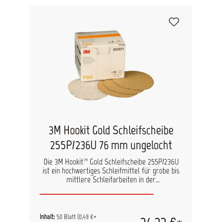
3M Hookit Gold Schleifscheibe
255P/236U 76 mm ungelocht
Die 3M Hookit™ Gold Schleifscheibe 255P/236U
ist ein hochwertiges Schleifmittel für grobe bis
mittlere Schleifarbeiten in der
Karosseriebearbeitung. Dank
präzisionsbeschichtetem Aluminiumoxid-
Schleifkorn und robuster C-Papierunterlage
bietet die Scheibe eine hohe Abtragsleistung,
Inhalt:
50 Blatt
(0,49 €*