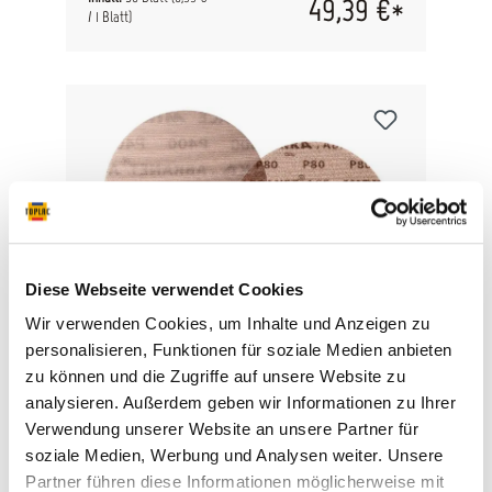
49,39 €*
Standzeit und eine saubere Arbeitsumgebung.
/ 1 Blatt)
technische Daten Korn: Aluminiumoxid Bindung:
Kunstharz Träger: Polyamidgewebe Streuung:
geschlossen Kornbereich: P80 – P400
Hauptanwendung: Lack, Spachtel, Holz,
Kunststoff
Diese Webseite verwendet Cookies
Wir verwenden Cookies, um Inhalte und Anzeigen zu
personalisieren, Funktionen für soziale Medien anbieten
Mirka ABRANET ACE 77mm Grip
zu können und die Zugriffe auf unsere Website zu
P80-P1000
analysieren. Außerdem geben wir Informationen zu Ihrer
Abranet Ace ist der keramische Superlativ des
Verwendung unserer Website an unsere Partner für
nahezu staubfreien Schleifens. Abranet Ace ist
soziale Medien, Werbung und Analysen weiter. Unsere
die neueste Ergänzung der Abranet Familie für
Partner führen diese Informationen möglicherweise mit
staubfreies Schleifen. Das Premium-Produkt ist