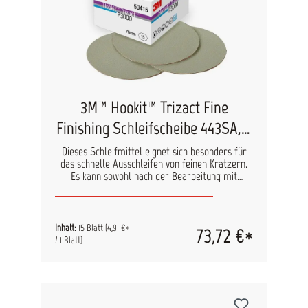
3M™ Hookit™ Trizact Fine
Finishing Schleifscheibe 443SA, ø
75 mm
Dieses Schleifmittel eignet sich besonders für
das schnelle Ausschleifen von feinen Kratzern.
Es kann sowohl nach der Bearbeitung mit
herkömmlichen Schleifmitteln als auch im
Finish-Bereich eingesetzt werden. Inhalt: 15 Blatt
pro Pack Durchmesser: 75 mm
Inhalt:
15 Blatt
(4,91 €*
73,72 €*
/ 1 Blatt)