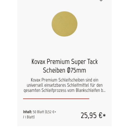
Kovax Premium Super Tack
Scheiben Ø75mm
Kovax Premium Schleifscheiben sind ein
universell einsetzbares Schleifmittel für den
gesamten Schleifprozess vom Blankschleifen bis
zum Füllerendschliff. Die Schleifscheiben
besitzen eine hohe Aggresivität, was sich durch
den schnellen Arbeitsfortschritt abzeichnet. Das
gleichmäßige Schliffbild erspart dem Anwender
Inhalt:
50 Blatt
(0,52 €*
25,95 €*
intensive Nacharbeiten.Achtung Abverkauf.
/ 1 Blatt)
Dieses Produkt ist in Kürze nicht mehr
verfügbar. Als Nachfolgeprodukt empfehlen wir