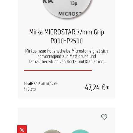
Mirka MICROSTAR 77mm Grip
P800-P2500
Mirkas neue Folienscheibe Microstar eignet sich
hervorragend zur Mattierung und
Lackaufbereitung von Deck- und Klarlacken.
Microstar erzeugt besonders hervorragende
Ergebnisse auf frischen und mittelharten
Klarlacken. Die Folienscheibe erzeugt eine sehr
feine Oberfläche und ist optimal auf unsere
Inhalt:
50 Blatt
(0,94 €*
47,24 €*
Polarshine-Polituren abgestimmt. Dadurch
/ 1 Blatt)
werden Polierverfahren verkürzt. Microstar
bietet die optimale Aggressivität und eine lange
Standzeit, wodurch hochwertige
Oberflächenergebnisse erzielt werden. Dieses
Produkt wurde ausschließlich für den
Trockenschliff entwickelt. technische Daten
Kornart: Aluminiumoxid Farbe: Weiß
%
Trägermaterial: Polyester Film Bindemittel: