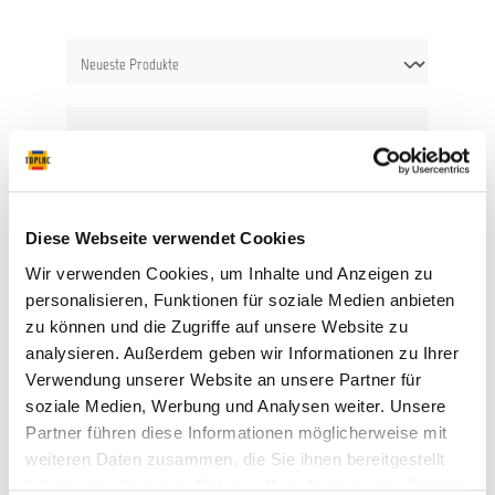
Diese Webseite verwendet Cookies
Wir verwenden Cookies, um Inhalte und Anzeigen zu
personalisieren, Funktionen für soziale Medien anbieten
zu können und die Zugriffe auf unsere Website zu
analysieren. Außerdem geben wir Informationen zu Ihrer
SATA turbo blow - Ausblasedüse
Verwendung unserer Website an unsere Partner für
soziale Medien, Werbung und Analysen weiter. Unsere
Partner führen diese Informationen möglicherweise mit
Einstellbare Ausblasedüse Anschluss
weiteren Daten zusammen, die Sie ihnen bereitgestellt
Schnellkupplungsnippel Ausblasedüse mit
haben oder die sie im Rahmen Ihrer Nutzung der Dienste
gummiertem Prallschutz - einfach auf den