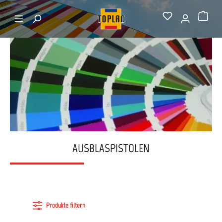
alt springen
Startseite
Ausblaspistolen
Warenkorb
AUSBLASPISTOLEN
Produkte filtern