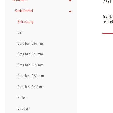
777F
Schleifmittel
Die 3M
eigne
Entrostung
Abt
Vlies
gewäh
Scheiben D34 mm
sowohl
werden
e
Scheiben D75 mm
Scheiben D125 mm
Scheiben D150 mm
Scheiben D200 mm
Blüten
Streifen