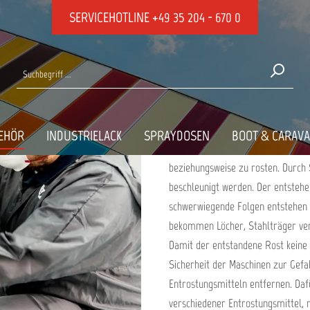
SERVICEHOTLINE
+49 35 204 - 670 0
ng
ENTROSTUNGSMI
TOPLAC
EHÖR
INDUSTRIELACK
SPRAYDOSEN
BOOT & CARAV
Kommen Eisen oder Stahl mit Sauer
beziehungsweise zu rosten. Durch 
beschleunigt werden. Der entstehe
schwerwiegende Folgen entstehen k
bekommen Löcher, Stahlträger verl
Damit der entstandene Rost keine 
Sicherheit der Maschinen zur Gefah
Entrostungsmitteln entfernen. Daf
verschiedener Entrostungsmittel, 