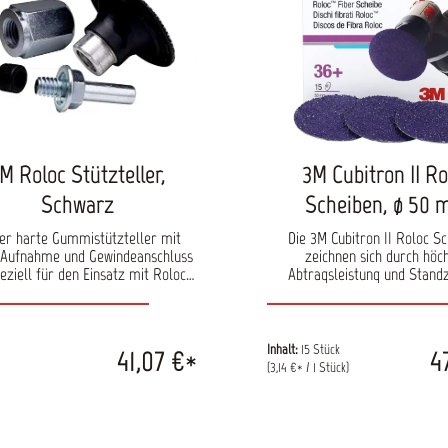
M Roloc Stützteller,
3M Cubitron II Ro
Schwarz
Scheiben, ø 50
er harte Gummistützteller mit
Die 3M Cubitron II Roloc S
 Aufnahme und Gewindeanschluss
zeichnen sich durch höc
peziell für den Einsatz mit Roloc
Abtragsleistung und Standz
tle, Vlies-, Grobreinigungs- und
gleichmäßiger Spanabnahme a
berscheiben geeignet. Bei den
das präzisionsgeformte Cubi
ellern mit den 3M Art. Nr. 05539
Schleifkorn auf eine
540 ist zusätzlich ein Adapter für
strapazierfähigem Fiberträge
Inhalt:
15 Stück
41,07 €*
4
ein 7/16" Gewinde enthalten.
entsteht weniger Hitze als b
(3,14 €* / 1 Stück)
herkömmlichen Korn. Durch d
Aufnahme ist ein schnel
Scheibenwechsel garantiert
Scheiben eignen sich druch i