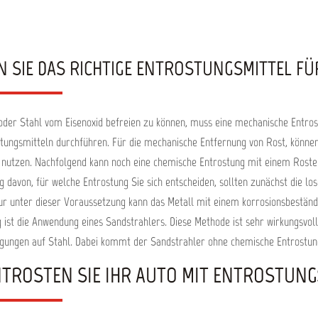
d Schleifkörner, Ø 127 mm (5”)
Inhalt: 1 Scheibe pro Verpacku
rbeitung bei max. RPM: 12.000.
Durchmesser: 50 m
N SIE DAS RICHTIGE ENTROSTUNGSMITTEL FÜ
der Stahl vom Eisenoxid befreien zu können, muss eine mechanische Entros
tungsmitteln durchführen. Für die mechanische Entfernung von Rost, könne
 nutzen. Nachfolgend kann noch eine chemische Entrostung mit einem Rost
 davon, für welche Entrostung Sie sich entscheiden, sollten zunächst die l
r unter dieser Voraussetzung kann das Metall mit einem korrosionsbeständi
 ist die Anwendung eines Sandstrahlers. Diese Methode ist sehr wirkungsvoll
igungen auf Stahl. Dabei kommt der Sandstrahler ohne chemische Entrostun
NTROSTEN SIE IHR AUTO MIT ENTROSTUN