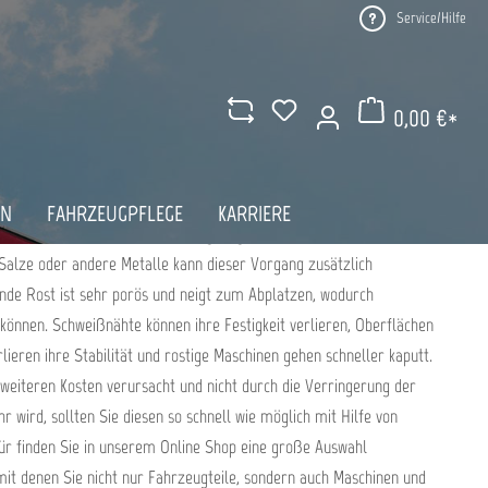
Service/Hilfe
TTEL ONLINE KAUFEN BEI
0,00 €*
Warenkorb enthält 0 Pos
AN
FAHRZEUGPFLEGE
KARRIERE
stoff oder Wasser in Berührung, beginnen diese zu oxidieren
Salze oder andere Metalle kann dieser Vorgang zusätzlich
nde Rost ist sehr porös und neigt zum Abplatzen, wodurch
önnen. Schweißnähte können ihre Festigkeit verlieren, Oberflächen
ieren ihre Stabilität und rostige Maschinen gehen schneller kaputt.
weiteren Kosten verursacht und nicht durch die Verringerung der
r wird, sollten Sie diesen so schnell wie möglich mit Hilfe von
ür finden Sie in unserem Online Shop eine große Auswahl
mit denen Sie nicht nur Fahrzeugteile, sondern auch Maschinen und