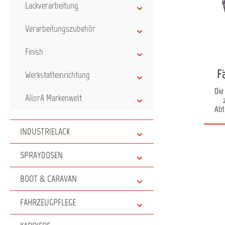
Lackverarbeitung
Verarbeitungszubehör
Finish
F
Werkstatteinrichtung
Die
AllorA Markenwelt
Abt
gle
Zusät
INDUSTRIELACK
pr
Schle
Wärmee
SPRAYDOSEN
ideal
gee
BOOT & CARAVAN
Anor
äu
Scheib
FAHRZEUGPFLEGE