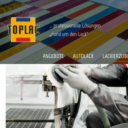
springen
Zur Hauptnavigation springen
LACKIERZUBEHÖR
Schleifen
Schleifmittel
Entrostu
Startseite
… professionelle Lösungen
„rund um den Lack“
ANGEBOTE
AUTOLACK
LACKIERZUB