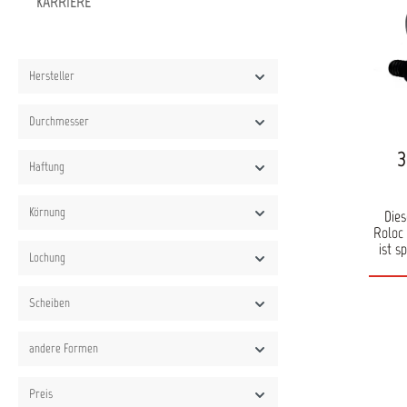
KARRIERE
Hersteller
Durchmesser
3
Haftung
Körnung
Dies
Roloc
ist s
Lochung
Bris
Fi
Stützt
Scheiben
und 05
andere Formen
Preis