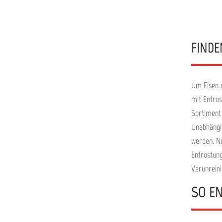
Oxy
Vera
FINDE
Um Eisen o
mit Entros
Sortiment
Unabhängig
werden. Nu
Entrostung
Verunrein
SO E