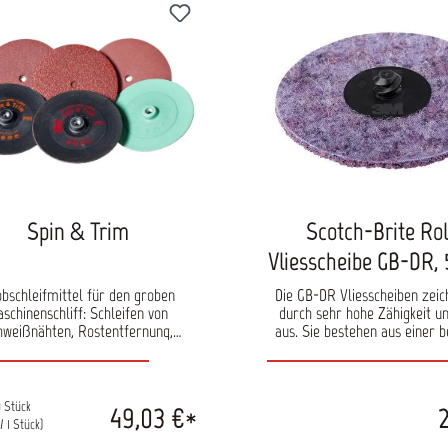
besonders für punktuelle Arbe
denen anliegende Teile nicht 
werden sollen. Inhalt: 15 Sch
Pack Durchmesser: 50
Spin & Trim
Scotch-Brite Ro
Vliesscheibe GB-DR
bschleifmittel für den groben
Die GB-DR Vliesscheiben zeic
schinenschliff: Schleifen von
durch sehr hohe Zähigkeit u
hweißnähten, Rostentfernung,
aus. Sie bestehen aus einer 
chliff von Stahl oder Entfernen
harten Faservlieskonstrukt
alten Lackschichten. Besonders
dichtem Trägermaterial. Be
aftlich, da die Schleifscheibe fast
eignen sich die Scheiben zum
uf den Kern abgeschliffen werden
dünner Schweißnähte und kl
0 Stück
49,03 €*
2
ann. Eingebunden auf einem
Schweißpunkte, sowie grö
/ 1 Stück)
hetischen Träger, mit Aluminium
Reinigungs- und Entgratungs