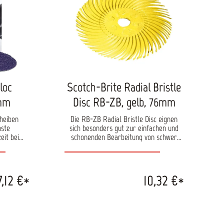
Pack Durchmesser: 75 mm
loc
Scotch-Brite Radial Bristle
 mm
Disc RB-ZB, gelb, 76mm
cheiben
Die RB-ZB Radial Bristle Disc eignen
hste
sich besonders gut zur einfachen und
eit bei
schonenden Bearbeitung von schwer
us. Durch
erreichbaren Spalten. Die optimale
tron II
Umdrehungszahl liegt zwischen 9000
m
und 15000 Umdrehungen pro Minute.
rmaterial,
Durch die Montage meherer Scheiben
7,12 €*
10,32 €*
ei einem
übereinander, kann die Dicke angepasst
ie Roloc-
werden. Optimal sind die Scheiben für
ler
das maschinelle Entlacken an Sicken,
. Diese
Entfernen von Rost und das Entfernen
hre Größe
von Dichtungsmassen an Türfalzen.