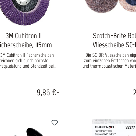
3M Cubitron II
Scotch-Brite Ro
ächerscheibe, 115mm
Vliesscheibe SC
 3M Cubitron II Fächerscheiben
Die SC-DR Vliesscheiben eig
zeichnen sich durch höchste
zum einfachen Entfernen von
ragsleistung und Standzeit bei
und thermoplastischen Materia
ichmäßiger Spanabnahme aus.
maximale Umdrehungszahl be
zlich ermöglichen Sie durch das
Minute 25000 für die 50mm 
äzisionsgeformte Cubitron II
und 18000 für 75mm Flasch
ifkorn einen Schliff mit weniger
Scheiben können zum Reduzi
9,86 €*
2
ntstehung. Das Schleifmittel ist
Rauhtiefen, Entfernen von Anl
 für großflächige Schleifarbeiten
Glätten von Oberflächen und f
ignet. Durch die fächerförmige
Reinigungs- und Entgratungs
dnung, ist dieses Schleifmittel
verwendet werden. Inhalt: 1 
ßerst Vibrationsarm. Inhalt: 5
Verpackungseinheit Durchme
en pro Pack Durchmesser: 115 mm
mm oder 75 mm