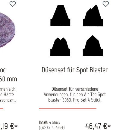
iten, bei
Inhalt: 1 Stück pro Verpackungseinheit
beschädigt
Durchmesser: 76 mm
eiben pro
 mm
loc
Düsenset für Spot Blaster
, 50 mm
hnen sich
Düsenset für verschiedene
nd Härte
Anwendungen, für den Air Tec Spot
besonders
Blaster 3060. Pro Set 4 Stück.
ion auf
sonders
 Abtragen
einerer
Inhalt:
4 Stück
,19 €*
46,47 €*
beren
(11,62 €* / 1 Stück)
arbeiten.