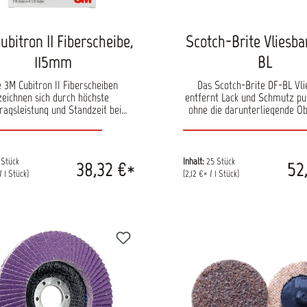
ubitron II Fiberscheibe,
Scotch-Brite Vliesb
115mm
BL
e 3M Cubitron II Fiberscheiben
Das Scotch-Brite DF-BL Vl
zeichnen sich durch höchste
entfernt Lack und Schmutz pu
ragsleistung und Standzeit bei
ohne die darunterliegende O
ichmäßiger Spanabnahme aus.
zu beschädigen. Durch die f
zlich ermöglichen Sie durch das
Gewebeunterlage sin
äzisionsgeformte Cubitron II
Arbeitsgeschwindigkeiten von 
ifkorn einen Schliff mit weniger
m/s möglich. Verarbeitet w
 Stück
Inhalt:
25 Stück
38,32 €*
52
ntstehung. Das Schleifmittel ist
Vliesband mit einer Druck
/ 1 Stück)
(2,12 €* / 1 Stück)
 für großflächige Schleifarbeiten
Feilenbandmaschine. Inhalt: 
net. Inhalt: 5 Scheiben pro Pack
pro Pack Verfügbare Größen:
Durchmesser: 115 mm
mm, 13 x 457 mm, 19 x 5