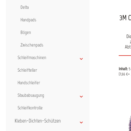
Delta
3M C
Handpads
Bögen
Di
Zwischenpads
Abt
gle
Zusät
Schleifmaschinen
pr
Schle
Inhalt:
5
Schleifteller
Wärmee
(7,66 €* 
ideal
Handschleifer
geeig
Staubabsaugung
Schleifkontrolle
Kleben-Dichten-Schützen