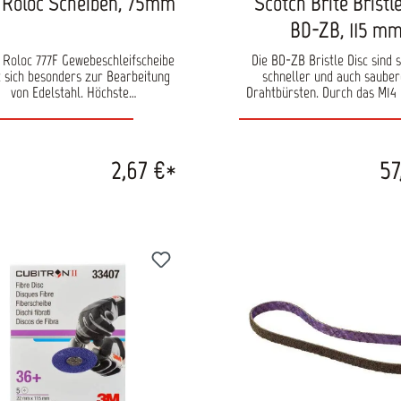
 Roloc Scheiben, 75mm
Scotch Brite Bristl
BD-ZB, 115 m
 Roloc 777F Gewebeschleifscheibe
Die BD-ZB Bristle Disc sind s
t sich besonders zur Bearbeitung
schneller und auch sauber
von Edelstahl. Höchste
Drahtbürsten. Durch das M14
ragsleistungen sind durch das
passen die Scheiben ohne zus
Aluminiumoxid-Gemisches
Stützteller auf fast alle hande
rleistet. Das Schleifmittel kann
Winkelschleifer. Die Scheib
 nass als auch trocken eingesetzt
speziell zur Anwendung auf
2,67 €*
57
. Durch seine Roloc-Aufnahme ist
Oberflächen konzipiert und o
s mit anderen Produkten gut
Anpressdruck verwendbar. Die
kombinierbar. Inhalt: 1 Stück
Umdrehungszahl pro Minute
zwischen 8000 und 10000. Mehr
Umdrehungen pro Minute, soll
anliegen. Verfügbar in P50,
P120 Inhalt: 1 Stück p
Verpackungseinheit Durchmes
mm