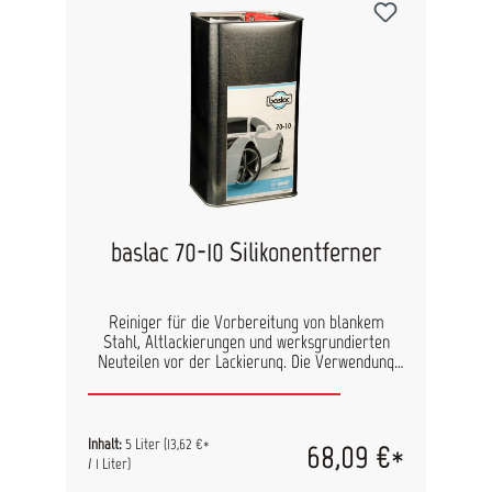
50-10 extra schnell Einstellzusatz: 60-20 normal
60-30 langsam Verarbeitung: Compliant
Fließbecherpistole HVLP-Fließbecherpistole
Spritzdruck in bar: 2 2 Düseninnendruck in bar:
0,7 Düsengröße in mm: 1,3 - 1,4 1,3 Spritzgänge:
2 (einen auf die Spachtelstelle und einen auf die
gesamte zu lackierende Fläche) Ablüftzeit vor
Deck/Basislack bei 20°C: 10 Min. bei Uni 15 - 20
Min. bei Decklack matt bei Metallic-Basislack
Schichtdicke in μm: 20 -35 Schleifen: entfällt
baslac 70-10 Silikonentferner
Reiniger für die Vorbereitung von blankem
Stahl, Altlackierungen und werksgrundierten
Neuteilen vor der Lackierung. Die Verwendung
von Silikonentferner verhindert Kraterbildung
und Störungen zwischen Untergrund und
Lackaufbau.
Inhalt:
5 Liter
(13,62 €*
68,09 €*
/ 1 Liter)