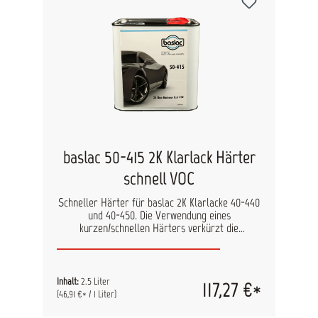
baslac 50-415 2K Klarlack Härter
schnell VOC
Schneller Härter für baslac 2K Klarlacke 40-440
und 40-450. Die Verwendung eines
kurzen/schnellen Härters verkürzt die
Lacktrocknung. Dies bietet sich bei kleinen
Objekten oder niedrigen Temperaturen an.
Genaue Verarbeitungshinweise finden Sie in den
technischen Datenblättern der Klarlacke.
Inhalt:
2.5 Liter
117,27 €*
(46,91 €* / 1 Liter)