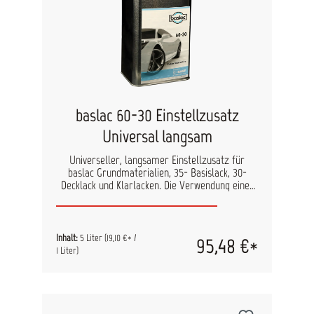
baslac 60-30 Einstellzusatz
Universal langsam
Universeller, langsamer Einstellzusatz für
baslac Grundmaterialien, 35- Basislack, 30-
Decklack und Klarlacken. Die Verwendung eines
langsamen Einstellzusatzes verlängert die
Lacktrocknung. Dies bietet sich bei großen
Objekten oder hohen Temperaturen an. Genaue
Verarbeitungshinweise finden Sie in den
Inhalt:
5 Liter
(19,10 €* /
95,48 €*
technischen Datenblättern der Füller und
1 Liter)
Klarlacke.