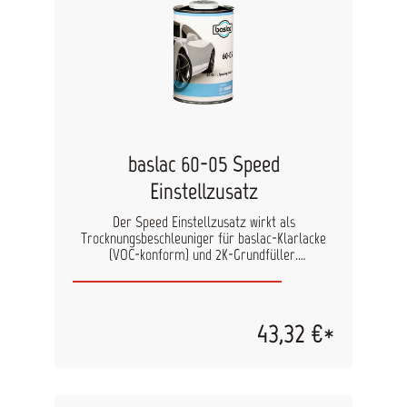
baslac 60-05 Speed
Einstellzusatz
Der Speed Einstellzusatz wirkt als
Trocknungsbeschleuniger für baslac-Klarlacke
(VOC-konform) und 2K-Grundfüller.
Gewährleistet kürzere Trockenzeiten und
verbessert die Antrocknung und die Aushärtung.
60-05 kann wegen zu kurzer Topfzeit nicht bei
Temperaturen > 25°C zu 2K-Grundfüller/ Füller
43,32 €*
hinzugefügt werden. Genaue
Verarbeitungshinweise finden Sie in den
technischen Datenblättern der Füller/ Klarlacke.