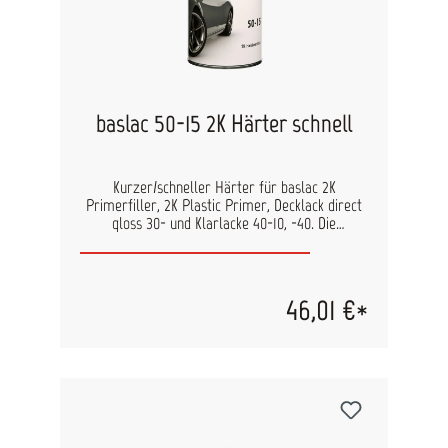
1,6 - 1,8 1,6 - 1,8 Spritzgänge: 2 Trocknung: bei
20°C: 3 h bei 60°C: 30 Min. Infrarot kurzwellig: 8
Min. Infrarot mittelwellig: 10 - 15 Min.
Schichtdicke in μm: 50 - 70 Schleifen: nass: P800
Excenter trocken: P400 - P500
baslac 50-15 2K Härter schnell
Kurzer/schneller Härter für baslac 2K
Primerfiller, 2K Plastic Primer, Decklack direct
gloss 30- und Klarlacke 40-10, -40. Die
Verwendung eines kurzen/schnellen Härters
verkürzt die Lacktrocknung. Dies bietet sich bei
kleinen Objekten oder niedrigen Temperaturen
an. Genaue Verarbeitungshinweise finden Sie in
46,01 €*
den technischen Datenblättern der Füller und
Klarlacke.