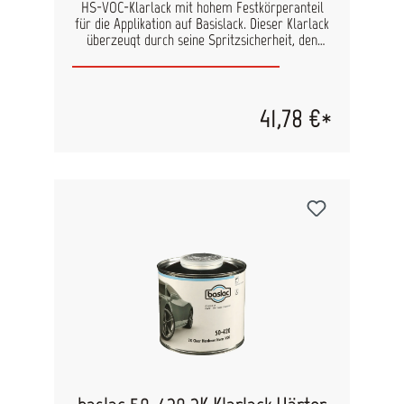
HS-VOC-Klarlack mit hohem Festkörperanteil
für die Applikation auf Basislack. Dieser Klarlack
überzeugt durch seine Spritzsicherheit, den
hervorragenden Verlauf und die exzellente
Ausspannung. Trocknet schnell und verfügt über
hervorragende Oberflächenhärte, Polierbarkeit
und Abklebfestigkeit. Härtertyp entsprechend
41,78 €*
der Umgebungstemperatur und der Objektgröße
auswählen. Mischungsverhältnis: 2:1 Härter: 50-
415 schnell 50-420 normal Verarbeitung:
Compliant Fließbecherpistole HVLP-
Fließbecherpistole Spritzdruck in bar: 2 2
Düseninnendruck in bar: 0,7 Düsengröße in mm:
1,3 - 1,4 1,3 Spritzgänge: 2 mit 3 Min. Ablüftzeit
zwischen den Spritzgängen Schichtdicke in μm:
40 - 60 Trocknung mit Härter 50-420: bei 20°C:
16 h bei 60°C: 40 Min. Infrarot (kurzwellig): 8 Min.
Infrarot (nittelwellig): 10 - 15 Min.