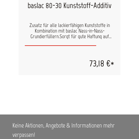
baslac 80-30 Kunststoff-Additiv
Zusatz für alle lackierfähigen Kunststoffe in
Kombination mit baslac Nass-in-Nass-
Grundierfüllern.Sorgt für gute Haftung auf
Kunststoffen. Bei Bedarf kann das Produkt auch
auf angrenzende KTL-Teile aufgetragen werden.
Die Verwendung von 80-30 auf Polypropylen (PP)
und Polyethylen (PE) bietet keine ausreichende
73,18 €*
Haftung und wird daher nicht empfohlen. Genaue
Verarbeitungshinweise finden Sie in den
technischen Datenblättern der Füller.
Keine Aktionen, Angebote & Informationen mehr
verpassen!