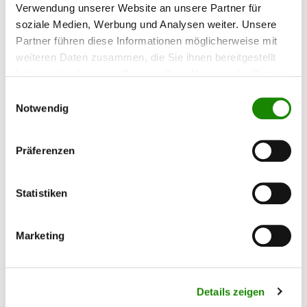
Glasurit ProClass
Verwendung unserer Website an unsere Partner für
soziale Medien, Werbung und Analysen weiter. Unsere
Kunststoffadditiv P-A-914
Partner führen diese Informationen möglicherweise mit
Die Glasurit Grundmaterialien der ProClass
weiteren Daten zusammen, die Sie ihnen bereitgestellt
Serie stehen für höchste Effizienz in
haben oder die sie im Rahmen Ihrer Nutzung der Dienste
Kombination mit einem neuen Qualitätsniveau.
gesammelt haben.
P-A-914 ist ein Kunststoffhaftungsadditiv für die
Einwilligungsauswahl
Glasurit Grundmaterialien der ProClass Serie.
Notwendig
Durch die Verwendung dieses Additivs anstatt
des Einstellzusatzes können diese
176,30 €*
Grundmaterialien direkt auf lackierfähige
Präferenzen
Kunststoffe appliziert werden. geeignet für: Pur-
RIM PP-EPDM ABS GFK-SMC PC-PBTP PA PPO
Hart PVC Achtung: Nicht geeignet für die
Beschichtung von Polypropylen (PP) und
Statistiken
Polyethylen (PE)! Mischungsverhältnis: siehe
technisches Datenblatt der jeweiligen
Grundierung. Einsetzbar in den folgenden
Marketing
Materialien: • P-U-30• P-U-32• P-U-43 /-49• P-
U-73 /-77 /-79
Details zeigen