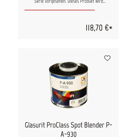
Serie vorgesehen. Dieses Produkt wird
eingesetzt, um eine Elastizität des Lackes
beispielsweise bei der Kunststofflackierungen, zu
erzeugen. Zugabe von 25 % Vol. zum
Stammmaterial. Genaue Verarbeitungshinweise
118,70 €*
finden Sie im technischen Datenblatt des
Stammmaterials.
Glasurit ProClass Spot Blender P-
A-930