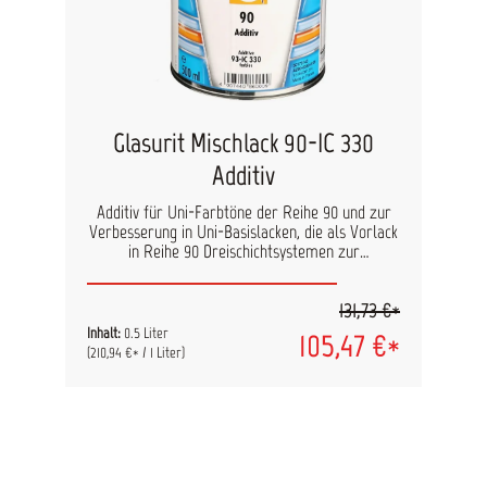
Glasurit Mischlack 90-IC 330
Additiv
Additiv für Uni-Farbtöne der Reihe 90 und zur
Verbesserung in Uni-Basislacken, die als Vorlack
in Reihe 90 Dreischichtsystemen zur
Verbesserung der Abklebfestigkeit und der
Härte eingesetzt werden. Für spezielle
131,73 €*
Verfahren kann laut Empfehlung der
Fahrzeughersteller bei Basislacken der Reihe 90
Inhalt:
0.5 Liter
105,47 €*
der Zusatz von 93-IC 330 notwendig sein.
(210,94 €* / 1 Liter)
Untergrund: Ausgehärtete,
lösemittelunempfindliche Altlackierung,
Schleiffüller, Glasurit 285- Grundfüller
Vorbehandlung: Reinigen mit 700-1, schleifen mit
P400 - P500, nochmals reinigen mit 700-1.
Alternative: Auftrag auf Glasurit Naß-in-Naß-
Füller. Verarbeitung: Reihe 90 Basislack nach