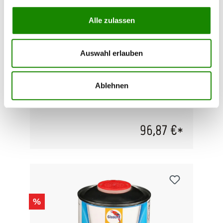
Alle zulassen
Glasurit ProClass Racing Additiv
P-A-920
Auswahl erlauben
Dieses Additiv ist für die Verwendung in Glasurit
Klarlack- und Grundmaterialien der ProClass
Ablehnen
Serie vorgesehen. Die Zugabe des
Beschleunigungszusatz verkürzt die
Trocknungszeit der Lackschichten durch
Erhöhung der chemischen Reaktivität. Dieses
Produkt bietet den Vorteil, dass kürzere
96,87 €*
Wartezeiten vor dem Schleifen, Polieren oder
Montieren entstehen und Prozesszeiten
optimiert werden. Verarbeitungshinweise finden
Sie im technischen Datenblatt des
Stammmaterials.
%