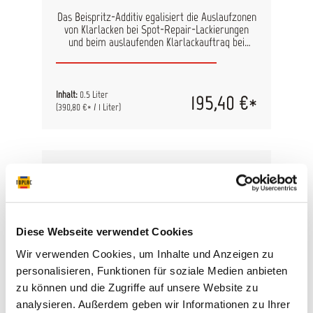
Das Beispritz-Additiv egalisiert die Auslaufzonen
von Klarlacken bei Spot-Repair-Lackierungen
und beim auslaufenden Klarlackauftrag bei
Beilackierarbeiten. Übergangszonen lassen sich
durch den Einsatz dieses Produktes besonders
weich gestalten. Ein weiterer Vorteil ist die
Minimierung des Polieraufwands beim Lackfinish.
Inhalt:
0.5 Liter
195,40 €*
(390,80 €* / 1 Liter)
Diese Webseite verwendet Cookies
Wir verwenden Cookies, um Inhalte und Anzeigen zu
personalisieren, Funktionen für soziale Medien anbieten
zu können und die Zugriffe auf unsere Website zu
analysieren. Außerdem geben wir Informationen zu Ihrer