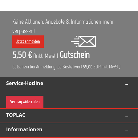
Mischformel ausmischen und sorgfältig
umrühren. 93-IC 330 hinzufügen und nochmals
umrühren. 93-E3 hinzufügen und sorgfältig
Keine Aktionen, Angebote & Informationen mehr
umrühren. Zu beachten: 93-IC 330 ist nicht
einsetzbar in Mischformeln, die wässrige
verpassen!
Dispersionen 11-E20A, 11-E30A oder 11-E30B oder
Basisfarbenkonzentrat 80-M enthalten. Inhalt:
Jetzt anmelden
0,5 L
5,50 €
Gutschein
(Inkl. Mwst.)
Gutschein bei Anmeldung (ab Bestellwert 55,00 EUR inkl. MwSt.)
Service-Hotline
Vertrag widerrufen
TOPLAC
Informationen