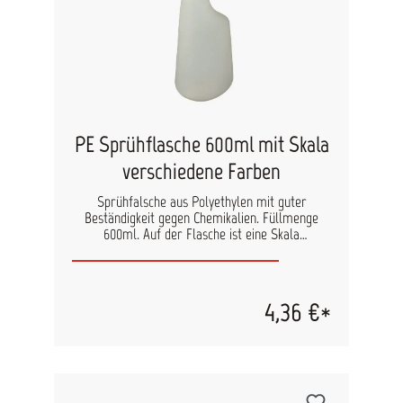
PE Sprühflasche 600ml mit Skala
verschiedene Farben
Sprühfalsche aus Polyethylen mit guter
Beständigkeit gegen Chemikalien. Füllmenge
600ml. Auf der Flasche ist eine Skala
angebracht, die bei der Dosierung von
Reinigungsmitteln hilfreich ist. Der Sprühkopf ist
nicht im Lieferumfang enthalten und muss
separat bestellt werden. Durch die Nutzung
4,36 €*
verschiedener Farben können Reiniger für
unterschiedliche Anwendungen auf einen Blick
zugeordnet werden. Rote Flasche: AllorA AR100
Spezialreiniger/ Felgenreiniger Blaue Flasche:
AllorA AR300 Cockpit Pflege und Innenreiniger
Gelbe Flasche: AllorA AR200 Multi Clean