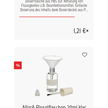
Dosierflasche aus PBS zur Abfüllung von
Flüssigkeiten z.B. Desinfektionsmittel. Einfache
Dosierung des Inhalts dank Dosierdeckel aus PP.
Inklusive Glaskugel zum gründlichen
Durchmischen des Inhalts Füllmenge: 500ml
Mindestabnahme: 5 Stk.
1,21 €*
%
AllorA Pinselflaschen 20ml klar