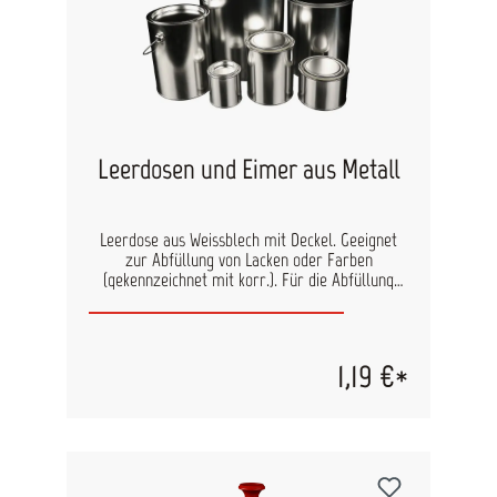
Leerdosen und Eimer aus Metall
Leerdose aus Weissblech mit Deckel. Geeignet
zur Abfüllung von Lacken oder Farben
(gekennzeichnet mit korr.). Für die Abfüllung
wasserbasierter Produkte müssen die
korrosionsgeschützen Dosen verwendet werden.
Verfügbare Varianten: 250 ml - blank 500 ml -
korr. 1 L - korr. 2,5 L - korr. 3,5 L - blank 5 L -
1,19 €*
korr. 12 Kg - blank