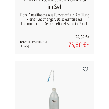
im Set
Klare Pinselflasche aus Kunststoff zur Abfüllung
kleiner Lackmengen. Beispielsweise als
Lackmuster. Im Deckel befindet sich ein Pinsel,
mit dem der Lack aufgetragen werden kann. Die
Kugel zum Aufmischen der Farbe vor der
124,94 €*
Verarbeitung, sorgt für gleichmäßige
Pigmentverteilung. Inkl. Trichter, Abstreifer und
Inhalt:
100 Pack
(0,77 €*
76,68 €*
Etiketten. Befüllbar mit 20ml.
/ 1 Pack)