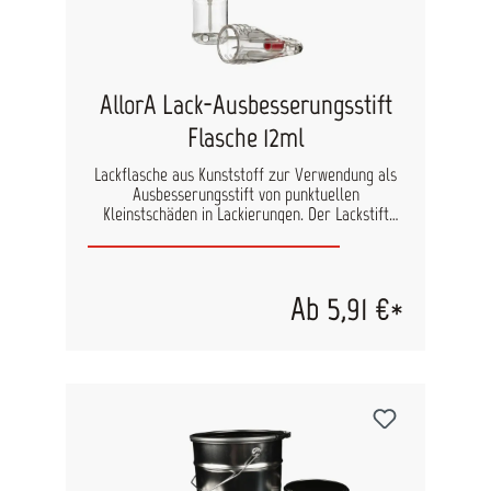
AllorA Lack-Ausbesserungsstift
Flasche 12ml
Lackflasche aus Kunststoff zur Verwendung als
Ausbesserungsstift von punktuellen
Kleinstschäden in Lackierungen. Der Lackstift
kann individuell befüllt werden. Der Lack kann
durch die Nadelpitze punktuell aufgetragen
werden oder mit dem Pinsel im Deckel
gestrichen werden. Vor der Anwendung sollte die
Ab 5,91 €*
befüllte Flasche gründlich geschüttelt werden,
damit sich die Pigmente gleichmäßig verteilen.
Befüllbar mit 12 ml.