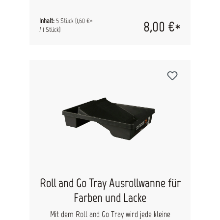
beide Fächer der Ausrollwanne gefertigt. Nach
Gebrauch lassen sie sich schnell austauschen,
wodurch zeitaufwendiges Reinigen entfällt.
Inhalt:
5 Stück
(1,60 €*
8,00 €*
Perfekt, um Farben sauber voneinander zu
/ 1 Stück)
trennen und Arbeitsunterbrechungen zu
minimieren. Vorteile: Passend für Roll and Go
Tray Decken beide Fächer gleichzeitig ab Aus 100
% recyceltem Kunststoff Beschleunigen Arbeit
und Reinigung Sauberer Farbwechsel ohne
Rückstände
Roll and Go Tray Ausrollwanne für
Farben und Lacke
Mit dem Roll and Go Tray wird jede kleine