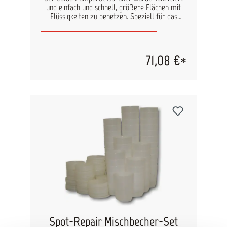
und einfach und schnell, größere Flächen mit
Flüssigkeiten zu benetzen. Speziell für das
Versprühen von Colad Dust Control 8200 ist der
Pumpdrucksprüher geeignet. Damit sparen Sie
sich Zeit und Material. Durch den mitgelieferten
Schultergurt ist die Handhabung sehr bequem.
71,08 €*
Ihre Hände bleiben frei. Der Colad
Pumpdrucksprüher ist mit Viton O-Ringen
ausgerüstet, die korrosionsfrei sind und eine
lange Standzeit vorweisen. Mit der 42 cm langen
Sprühlanze erreichen Sie eine großen
Arbeitsradius. Nur mit wenigen
Pumpbewegungen erreichen Sie den
Betriebsdruck von 3 bar. Ein Überdruckventil
sorgt auch bei diesem Gerät für die nötige
Sicherheit. Eigenschaften: Material:
transparenter Kunststoff von hoher Qualität
Nutzbarer Inhalt: 5 Liter Totales Hohlvolumen:
7,2 Liter Lehrgewicht: 1,77 kg Höhe: 410 mm
Durchmesser: 186 mm Arbeitsdruck: 3 bar
Sprühlanze: Eine Kunststoffsprühlanze aus PP
und PVC von 42 cm
Spot-Repair Mischbecher-Set