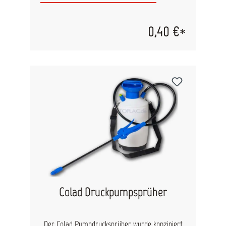
Mischbecher haben folgende Eigenschaften:
Sauber Glatt Leicht auszugießen Antistatisch Der
Kunststoff ist nicht giftig. Versandeinheit: 1 Stück
0,40 €*
50 Stück = 1 VE Stange 300 Stück = 1 VE Karton
Colad Druckpumpsprüher
Der Colad Pumpdrucksprüher wurde konzipiert