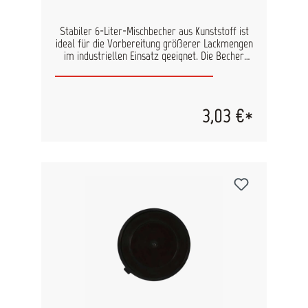
Stabiler 6-Liter-Mischbecher aus Kunststoff ist
ideal für die Vorbereitung größerer Lackmengen
im industriellen Einsatz geeignet. Die Becher
sind mit gut lesbaren Skalen für gängige
Mischungsverhältnisse (2:1, 3:1, 4:1, 5:1) sowie
zusätzlichen Markierungen zur
Verdünnungszugabe von 5?% bis 30?%
3,03 €*
versehen – das sorgt für präzise Ergebnisse und
eine einfache Handhabung. Dank seiner robusten
Ausführung ist der Becher formstabil, leicht
stapelbar und ermöglicht ein sauberes,
kontrolliertes Ausgießen. Der Einwegbecher ist
für die einmalige Nutzung vorgesehen und lässt
sich bei Bedarf mit einem separat erhältlichen
Deckel verschließen, um Lackreste zuverlässig
vor Staub und Schmutz zu schützen. Vorteile
auf einen Blick: Robuster Einwegbecher für bis
zu 6 Liter Inhalt Mischungsverhältnisse 2:1, 3:1,
4:1, 5:1 aufgedruckt Zusätzliche
Verdünnungsskala von 5?% bis 30?% Saubere,
glatte Oberfläche Millimeter-Einteilung für
exaktes Abmessen Sehr stabil, stapelbar und
leicht auszugießen Passender Deckel separat