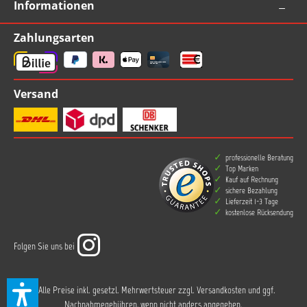
Informationen
Zahlungsarten
Versand
professionelle Beratung
Top Marken
Kauf auf Rechnung
sichere Bezahlung
Lieferzeit 1-3 Tage
kostenlose Rücksendung
Folgen Sie uns bei
* Alle Preise inkl. gesetzl. Mehrwertsteuer zzgl.
Versandkosten
und ggf.
Nachnahmegebühren, wenn nicht anders angegeben.