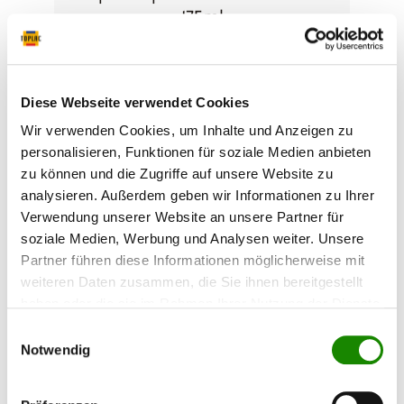
175ml
Anwendung: Zum Ausmischen der
Wasserbasislacke von 50 bis 150ml und 100 bis
300ml. Der Boden ist abgerundet, so dass mit
dem dafür geeigneten Holzspatel eine optimale
Diese Webseite verwendet Cookies
Homogenisierung erreicht wird. Tote Zonen
werden vermieden. Dieser Kunststoffbecher
Wir verwenden Cookies, um Inhalte und Anzeigen zu
lässt sich nach der Reinigung mehrmals
Inhalt:
75 Stück
32,00 €*
personalisieren, Funktionen für soziale Medien anbieten
verwenden. Lackrestmengen werden mit dem
(0,43 €* / 1 Stück)
zu können und die Zugriffe auf unsere Website zu
vorgesehenen Deckel verschlossen und können
dadurch gelagert werden. (frostfrei, zwischen +5
analysieren. Außerdem geben wir Informationen zu Ihrer
und +40°C). Vorteile: hohe praktische
Verwendung unserer Website an unsere Partner für
Funktionsfähigkeit mehrfach verwendbar gute
soziale Medien, Werbung und Analysen weiter. Unsere
Standfestigkeit mit Deckel verschließbar Set
Inhalt: 75 Becher 175ml + 75 Deckel für 175ml
Partner führen diese Informationen möglicherweise mit
Becher
weiteren Daten zusammen, die Sie ihnen bereitgestellt
haben oder die sie im Rahmen Ihrer Nutzung der Dienste
gesammelt haben.
Einwilligungsauswahl
Notwendig