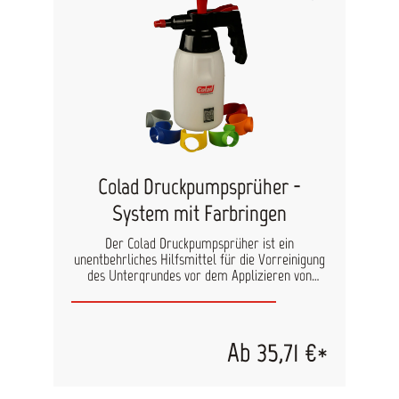
Colad Druckpumpsprüher -
System mit Farbringen
Der Colad Druckpumpsprüher ist ein
unentbehrliches Hilfsmittel für die Vorreinigung
des Untergrundes vor dem Applizieren von
Wasserlacken und konventionellen Lacken. Der
Sprüher wird mit Reinigungsflüssigkeiten befüllt.
Um die Inhalte verschiedener Sprüher einfach
zu kennzeichnen werden zu jeden
Ab 35,71 €*
Druckpumpsprüher verschieden farbige Codings
Rings (Kodierungsringe) mitgeliefert, die einfach
an den den Sprüher aufzuschrauben sind. Auf