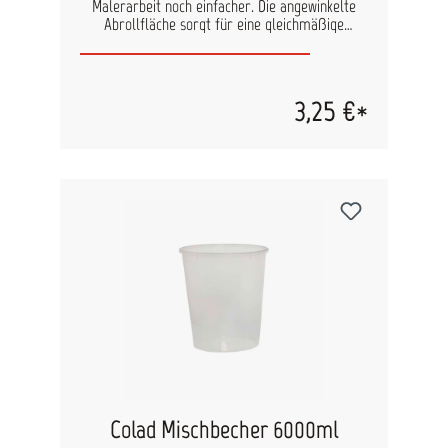
Malerarbeit noch einfacher. Die angewinkelte
Abrollfläche sorgt für eine gleichmäßige
Verteilung der Farbe auf dem Roller, während
überschüssige Farbe direkt ins Reservoir
zurückfließt. Praktisch: Die Farbrolle kann
bequem am Rand eingehängt oder im zweiten
3,25 €*
Fach abgelegt werden, sodass Sie parallel mit
dem Pinsel im ersten Fach weiterarbeiten
können. Der robuste Farbbehälter ist deutlich
stabiler als herkömmliche Modelle und lässt sich
dadurch sicher in der Hand halten. Passende
Einwegeinsätze finden Sie im Bereich Zubehör.
Diese Einwegeinsätze aus 100 % recyceltem
Kunststoff bedecken beide Fächer und machen
Reinigung und Arbeitsabläufe noch effizienter.
Eigenschaften: Stabile Ausführung, sicher in der
Hand zu halten Zwei praktische Fächer für
Pinsel und Roller Angewinkelte Abrollfläche für
perfekte Farbverteilung Mit Einwegeinsätzen aus
recyceltem Kunststoff optional als Zubehör
bestellbar Einfaches Arbeiten und schnelles
Aufräumen
Colad Mischbecher 6000ml