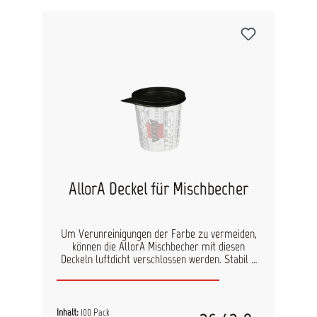
dem beiliegendem Plakat werden die
entsprechenden Inhalte je nach Farbring
übersichtlich vermerkt, damit ist Verwechslung
der Lösungen ausgeschlossen. Durch die
Pumpbewegung wird ein Druck im Sprüher
aufgebaut, der die Flüssigkeit fein zerstäubt und
gleichmäßig auf die Oberfläche aufträgt. Die
spezielle Düse ist regulierbar und kann so je
nach Anwendung individuell eingestellt werden.
Der Colad Druckpumpsprüher ist beständig
gegenüber wasser- und lösungsmittelbasierten
Reinigungsflüssigkeiten und selbstverständlich
silikonfrei. lnhalt: 1000 ml
AllorA Deckel für Mischbecher
Um Verunreinigungen der Farbe zu vermeiden,
können die AllorA Mischbecher mit diesen
Deckeln luftdicht verschlossen werden. Stabil –
mehrfach öffenbar ohne Beschädigung 100 Stück
Inhalt:
100 Pack