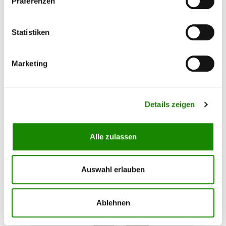
Präferenzen
Tex-Spray Sprühkopf
Statistiken
Sprühkopf mit hoher Chemilkalienbeständigkeit
Marketing
für die 600ml PE Flaschen. Mit dem 25cm langen
Ansaugschlauch passt dieser Sprühkopft auch
auf 1L Flaschen. Am Ende des Saugschlauches ist
ein kleines Sieb angebracht, das verhindert, dass
größere Partikel angesaugt werden und den
Details zeigen
Sprühkopf verstopfen. Die Düse kann durch
3,90 €*
Drehen geöffnet und geschlossen werden
Alle zulassen
Auswahl erlauben
Ablehnen