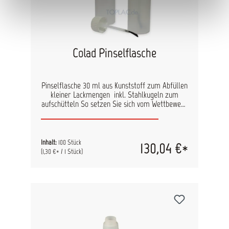
Colad Pinselflasche
Pinselflasche 30 ml aus Kunststoff zum Abfüllen
kleiner Lackmengen inkl. Stahlkugeln zum
aufschütteln So setzen Sie sich vom Wettbewerb
ab! Geben Sie Ihrem Kunden ein Fläschchen
seiner Autofarbe mit. Eine bleibende
Aufmerksamkeit und individueller Service für
Ihre Kunden versehen mit Ihrem Firmennamen.
Inhalt:
100 Stück
130,04 €*
Inhalt: 100 Pinselflaschen 30 ml 100 Verschlüsse
(1,30 €* / 1 Stück)
mit Pinsel Kugeln zur optimalen Vermischung
selbstklebende Etiketten für Ihren
Namen/Farbname ein Trichter