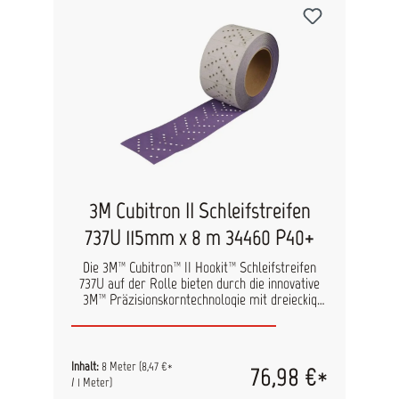
3M Cubitron II Schleifstreifen
737U 115mm x 8 m 34460 P40+
Die 3M™ Cubitron™ II Hookit™ Schleifstreifen
737U auf der Rolle bieten durch die innovative
3M™ Präzisionskorntechnologie mit dreieckig
geformten Schleifkörnern eine beeindruckend
hohe Abtragsleistung – mindestens 30 %
schneller und mit 30 % längerer Standzeit im
Vergleich zu herkömmlichen
Inhalt:
8 Meter
(8,47 €*
76,98 €*
Keramikschleifmitteln. Die Schleifstreifen sind
/ 1 Meter)
nicht vorgeschnitten, sondern als Rolle mit