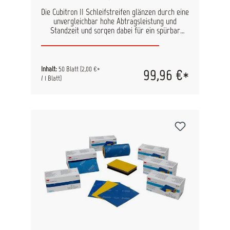
Schleifmittelwechsel Perforation für
bedarfsgerechtes Abreißen der Streifen
Die Cubitron II Schleifstreifen glänzen durch eine
Reduziert Lagerbestand und
unvergleichbar hohe Abtragsleistung und
Verpackungsmaterial
Standzeit und sorgen dabei für ein spürbar
feineres Oberflächenfinish. Durch die
pfeilförmige Lochung wird eine optimale
Absaugleistung gewährleistet. Inhalt: 50 Blatt
pro Pack Maße: 115 mm x 225 mm
Inhalt:
50 Blatt
(2,00 €*
99,96 €*
/ 1 Blatt)