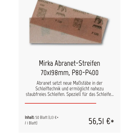
Mirka Abranet-Streifen
70x198mm, P80-P400
Abranet setzt neue Maßstäbe in der
Schleiftechnik und ermöglicht nahezu
staubfreies Schleifen. Speziell für das Schleifen
von Lacken, Kunststoffen, weichem Aluminium,
Weichholz etc. entwickelt, wird durch ca. 24.000
Löcher eine optimale Staubabsaugung
gewährleistet. Daraus resultieren eine höhere
Inhalt:
50 Blatt
(1,13 €*
56,51 €*
Standzeit und eine saubere Arbeitsumgebung.
/ 1 Blatt)
technische Daten Korn: Aluminiumoxid Bindung:
Kunstharz Träger: Polyamidgewebe Streuung:
geschlossen Kornbereich: P80 – P400