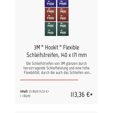
3M™ Hookit™ Flexible
Schleifstreifen, 140 x 171 mm
Die Schleifstreifen von 3M glänzen durch
hervorragende Schleifleistung und eine hohe
Flexibilität, durch die auch das Schleifen von
schwer erreichbaren Stellen stark vereinfacht
wird. Sie lassen sich sowohl im Trocken- als auch
im Nassschliss einsetzen. Durch die Perforation
der einzelnen Streifen, ist eine perfekte
Inhalt:
25 Blatt
(4,53 €*
113,36 €*
Anpassung für das dazugehörige Schleifpad
/ 1 Blatt)
möglich. Ein solches doppelseitiges Hookit
Schaumstoff-Handpad liegt jeder Packung der
Schleifstreifen bei. Auf Grund der verfügbaren