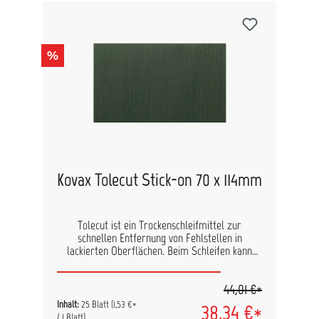
Halboffen
%
Kovax Tolecut Stick-on 70 x 114mm
Tolecut ist ein Trockenschleifmittel zur
schnellen Entfernung von Fehlstellen in
lackierten Oberflächen. Beim Schleifen kann
jederzeit der Arbeitsfortschritt kontrolliert
werden, was das Risiko durch den Klarlack zu
44,01 €*
schleifen minimiert. In Kombination mit der
Tolecard wird maximale Flexibilität auch an
Inhalt:
25 Blatt
(1,53 €*
38,34 €*
konkaven und konvexen Teilen gewährleistet.
/ 1 Blatt)