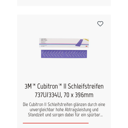
3M™ Cubitron™ II Schleifstreifen
737U/334U, 70 x 396mm
Die Cubitron II Schleifstreifen glänzen durch eine
unvergleichbar hohe Abtragsleistung und
Standzeit und sorgen dabei für ein spürbar
feineres Oberflächenfinish. Durch die
pfeilförmige Lochung wird eine optimale