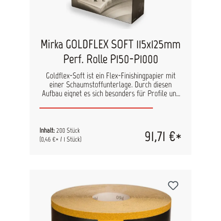
Mirka GOLDFLEX SOFT 115x125mm
Perf. Rolle P150-P1000
Goldflex-Soft ist ein Flex-Finishingpapier mit
einer Schaumstoffunterlage. Durch diesen
Aufbau eignet es sich besonders für Profile und
schwer erreichbare Stellen t und wird daher
häufig im Automobilbereich angewendet.
technische Daten Kornart: Aluminiumoxid Farbe:
Gold Trägermaterial: A-Latex, Papier PE-
Inhalt:
200 Stück
91,71 €*
Schaum Bindemittel: Vollkunstharz Körnungen:
(0,46 €* / 1 Stück)
P150-P320, P400-P1000 Streuung: Halboffen