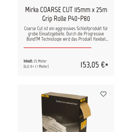
Mirka COARSE CUT 115mm x 25m
Grip Rolle P40-P80
Coarse Cut ist ein aggressives Schleifprodukt für
grobe Einsatzgebiete. Durch die Progressive
BondTM Technologie wird das Produkt flexibel
und ermöglicht eine hohe Standzeit. Eine
verstärkte Papierunterlage und halboffene
Streuung minimieren ein Zusetzen des
Produktes. technische Daten Kornart:
Inhalt:
25 Meter
153,05 €*
Aluminiumoxid Farbe: Kastanienbraun
(6,12 €* / 1 Meter)
Trägermaterial: Speziell verstärktes F-Papier
Bindemittel: Kunstharz, Progressive Bond ™
Körnungen: P36-P40, P60-P150 Streuung:
Halboffen