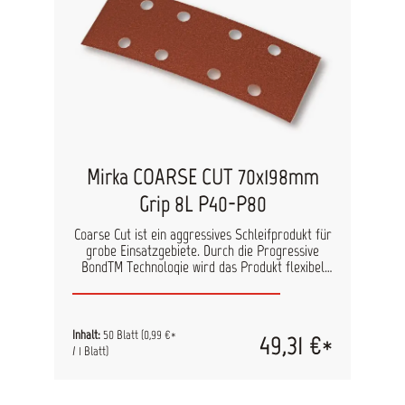
Mirka COARSE CUT 70x198mm
Grip 8L P40-P80
Coarse Cut ist ein aggressives Schleifprodukt für
grobe Einsatzgebiete. Durch die Progressive
BondTM Technologie wird das Produkt flexibel
und ermöglicht eine hohe Standzeit. Eine
verstärkte Papierunterlage und halboffene
Streuung minimieren ein Zusetzen des
Produktes. technische Daten Kornart:
Inhalt:
50 Blatt
(0,99 €*
49,31 €*
Aluminiumoxid Farbe: Kastanienbraun
/ 1 Blatt)
Trägermaterial: Speziell verstärktes F-Papier
Bindemittel: Kunstharz, Progressive Bond ™
Körnungen: P36-P40, P60-P150 Streuung: