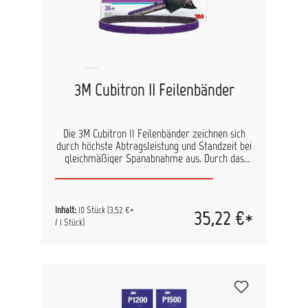
3M Cubitron II Feilenbänder
Die 3M Cubitron II Feilenbänder zeichnen sich
durch höchste Abtragsleistung und Standzeit bei
gleichmäßiger Spanabnahme aus. Durch das
präzisionsgeformte Cubitron II Schleifkorn auf
einem hochflexiblem Trägermaterial aus
reißfestem Polyester eignen sich die
Feilenbänder besonders für Abtragsarbeiten an
Inhalt:
10 Stück
(3,52 €*
35,22 €*
schwer zugänglichen Bereichen Inhalt: 10
/ 1 Stück)
Feilenbänder pro Pack Abmaße: 10x330 mm,
13x457 mm, 20x520 mm