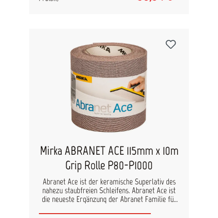
Durch Nachbearbeitung der Fehlstelle mit
Bufflex Dry lässt sich die Polierzeit verkürzen.
Anwendungsgebiet: Fehlstellen entfernen
Staubeinschlüsse ausschleifen Lackläufer
entfernen Abmessung: 70 x 114 mm Lochung:
ungelocht Haftung: Klebehaftung Inhalt: 25 Stk.
Mirka ABRANET ACE 115mm x 10m
Grip Rolle P80-P1000
Abranet Ace ist der keramische Superlativ des
nahezu staubfreien Schleifens. Abranet Ace ist
die neueste Ergänzung der Abranet Familie für
staubfreies Schleifen. Das Premium-Produkt ist
besonders geeignet für harte Oberflächen sowie