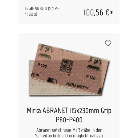
Absaugleistung gewährleistet. Dank der
Perforierung können die 70 mm x 396 mm
Inhalt:
50 Blatt
(2,01 €*
100,56 €*
Streifen auch als 70 mm x 198 mm Streifen
/ 1 Blatt)
verwendet werden. Inhalt: 50 Blatt pro Pack
Maße: 70 mm x 396 mm
Mirka ABRANET 115x230mm Grip
P80-P400
Abranet setzt neue Maßstäbe in der
Schleiftechnik und ermöglicht nahezu