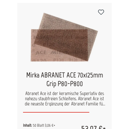
Hauptanwendung: Lack, Spachtel, Holz,
Kunststoff
Mirka ABRANET ACE 70x125mm
Grip P80-P800
Abranet Ace ist der keramische Superlativ des
nahezu staubfreien Schleifens. Abranet Ace ist
die neueste Ergänzung der Abranet Familie für
staubfreies Schleifen. Das Premium-Produkt ist
besonders geeignet für harte Oberflächen sowie
anspruchsvolle Schleifanwendungen und
überzeugt durch exzellente Leistung und
Inhalt:
50 Blatt
(1,06 €*
53,07 €*