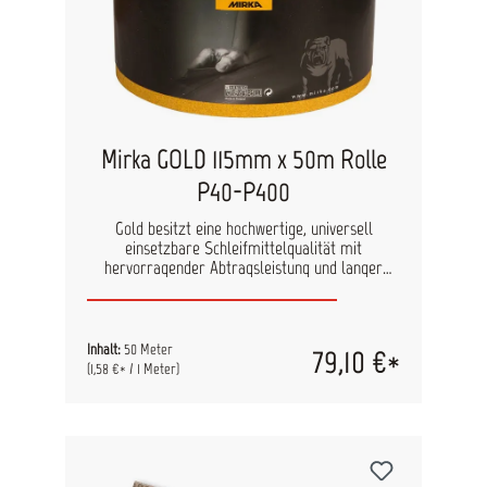
Mirka GOLD 115mm x 50m Rolle
P40-P400
Gold besitzt eine hochwertige, universell
einsetzbare Schleifmittelqualität mit
hervorragender Abtragsleistung und langer
Standzeit. Es ist in vielen unterschiedlichen
Abmessungen und Lochsystemen verfügbar und
dadurch auf vielen bekannten Maschinen-Typen
eingesetzt werden. Gold-Produkte sind für
Inhalt:
50 Meter
79,10 €*
sämtliche Farb-und Lacktypen geeignet und für
(1,58 €* / 1 Meter)
verschiedene Arbeitsmethoden (Maschinen- und
Handschliff). technische Daten Kornart:
Aluminiumoxid Bindung: Kunstharz
Trägermaterial: flexibles Latexpapier Streuung:
halboffen Körnung: P40 - P500 Hauptanwendung:
Lack/Füller, Kunststoff, Spachtel, Holz