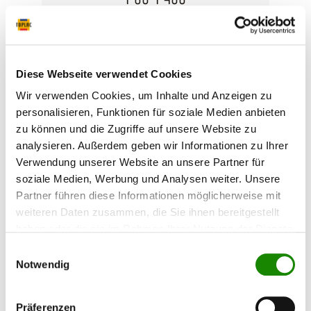
Abranet setzt neue Maßstäbe in der
Schleiftechnik und ermöglicht nahezu
staubfreies Schleifen. Speziell für das Schleifen
von Lacken, Kunststoffen, weichem Aluminium,
Weichholz etc. entwickelt, wird durch ca. 24.000
Diese Webseite verwendet Cookies
Löcher eine optimale Staubabsaugung
gewährleistet. Daraus resultieren eine höhere
Wir verwenden Cookies, um Inhalte und Anzeigen zu
Inhalt:
50 Blatt
(0,77 €*
38,35 €*
Standzeit und eine saubere Arbeitsumgebung.
/ 1 Blatt)
personalisieren, Funktionen für soziale Medien anbieten
technische Daten Korn: Aluminiumoxid Bindung:
zu können und die Zugriffe auf unsere Website zu
Kunstharz Träger: Polyamidgewebe Streuung:
geschlossen Kornbereich: P80 – P400
analysieren. Außerdem geben wir Informationen zu Ihrer
Hauptanwendung: Lack, Spachtel, Holz,
Verwendung unserer Website an unsere Partner für
Kunststoff
soziale Medien, Werbung und Analysen weiter. Unsere
Partner führen diese Informationen möglicherweise mit
weiteren Daten zusammen, die Sie ihnen bereitgestellt
haben oder die sie im Rahmen Ihrer Nutzung der Dienste
gesammelt haben.
Einwilligungsauswahl
Notwendig
Präferenzen