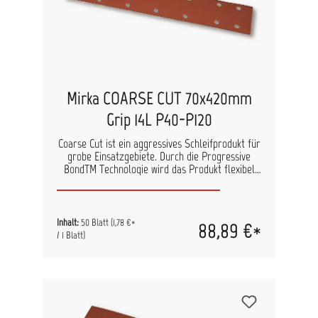
Mirka COARSE CUT 70x420mm
Grip 14L P40-P120
Coarse Cut ist ein aggressives Schleifprodukt für
grobe Einsatzgebiete. Durch die Progressive
BondTM Technologie wird das Produkt flexibel
und ermöglicht eine hohe Standzeit. Eine
verstärkte Papierunterlage und halboffene
Streuung minimieren ein Zusetzen des
Produktes. technische Daten Kornart:
Inhalt:
50 Blatt
(1,78 €*
88,89 €*
Aluminiumoxid Farbe: Kastanienbraun
/ 1 Blatt)
Trägermaterial: Speziell verstärktes F-Papier
Bindemittel: Kunstharz, Progressive Bond ™
Körnungen: P36-P40, P60-P150 Streuung:
Halboffen