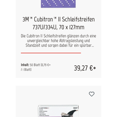
P600, P800, P1000, P1200, P1500, P2000
3M™ Cubitron™ II Schleifstreifen
737U/334U, 70 x 127mm
Die Cubitron II Schleifstreifen glänzen durch eine
unvergleichbar hohe Abtragsleistung und
Standzeit und sorgen dabei für ein spürbar
feineres Oberflächenfinish. Durch die
pfeilförmige Lochung wird eine optimale
Absaugleistung gewährleistet. Inhalt: 50 Blatt
pro Pack Maße: 70 mm x 127 mm
Inhalt:
50 Blatt
(0,79 €*
39,27 €*
/ 1 Blatt)