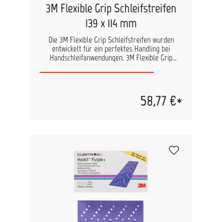
3M Flexible Grip Schleifstreifen
139 x 114 mm
Die 3M Flexible Grip Schleifstreifen wurden
entwickelt für ein perfektes Handling bei
Handschleifanwendungen. 3M Flexible Grip
Schleifstreifen vereinen eine hervorragende
Abtrags- und Finishing-Leistung mit hoher
Flexibilität, Anpassungsfähigkeit und
erstklassigem Griff. Der Anwender kann das
58,77 €*
Produkt ohne Zubehör in feuchten, staubigen
Umgebungen oder sogar auf öligen Oberflächen
halten. Das Produkt fühlt sich sehr weich an und
eignet sich ideal für Blechkanten und Werkstücke
in schwer zugänglichen Bereichen.
Ausgezeichnete Abtragsleistung beim Nass- und
Trockenschliff Griffiges Material sorgt für eine
leichtere Handhabung und macht Zubehör
überflüssig. Neues und einzigartiges Gefühl beim
Schleifen. Wirtschaftliche Handschleiflösung mit
überragender Leistung. Verbessert nachweislich
die Produktivität bei zahlreichen
Handschleifanwendungen Inhalt: 20 Streifen pro
Rolle Erhältlich in den Körnungen: P320, P400,