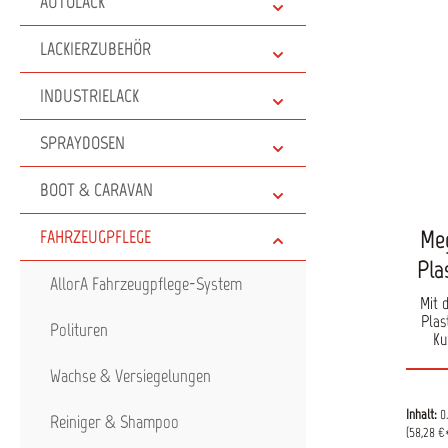
AUTOLACK
LACKIERZUBEHÖR
INDUSTRIELACK
SPRAYDOSEN
BOOT & CARAVAN
Meg
FAHRZEUGPFLEGE
Pla
AllorA Fahrzeugpflege-System
Mit 
Plas
Polituren
Ku
Fahrze
Wachse & Versiegelungen
der
Techno
effe
Inhalt:
0
Reiniger & Shampoo
Ver
(58,28 €*
herk