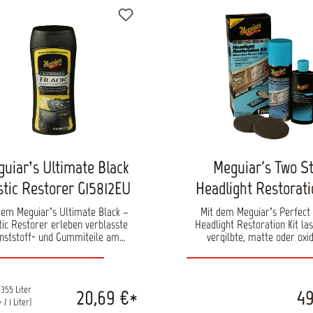
uiar’s Ultimate Black
Meguiar's Two S
stic Restorer G15812EU
Headlight Restorati
G2970EU
dem Meguiar’s Ultimate Black –
Mit dem Meguiar’s Perfect 
tic Restorer erleben verblasste
Headlight Restoration Kit las
nststoff- und Gummiteile am
vergilbte, matte oder oxi
ug ein sichtbares Comeback. Dank
Scheinwerfer schnell und effek
 fortschrittlichen UV-Klarlack-
in ihren ursprünglichen, klar
logie schützt dieses Pflegemittel
versetzen. In nur zwei ein
ktiv vor Sonne, Versprödung und
Schritten sorgt dieses Set 
.355 Liter
20,69 €*
49
witterung – deutlich länger als
sichtbares Ergebnis – gan
 / 1 Liter)
ömmliche Produkte. Unlackierte
aufwendige Poliermaschinen. 