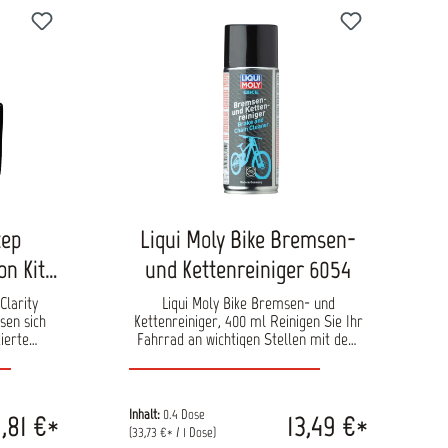
tep
Liqui Moly Bike Bremsen-
on Kit
und Kettenreiniger 6054
Clarity
Liqui Moly Bike Bremsen- und
sen sich
Kettenreiniger, 400 ml Reinigen Sie Ihr
dierte
Fahrrad an wichtigen Stellen mit dem
tiv wieder
Liqui Moly Bike Bremsen- und
en Zustand
Kettenreiniger. Dieser hochwirksame
fachen
Reiniger, speziell entwickelt mit einer
für ein
fortschrittlichen
Inhalt:
0.4 Dose
,81 €*
13,49 €*
z ohne
Lösungsmittelkombination, ist Ihre
(33,73 €* / 1 Dose)
Die im Set
perfekte Wahl für die schnelle und