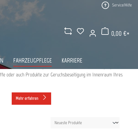
Service/Hilfe
TE FÜR DIE KUNSTSTOFFPFLEGE
0,00 €*
NLINE KAUFEN
Warenkorb enthält 0 Pos
AN
FAHRZEUGPFLEGE
KARRIERE
schiedene Kunststoffpflege-Produkte zur Oberflächenreinigung,
offe oder auch Produkte zur Geruchsbeseitigung im Innenraum Ihres
Mehr erfahren