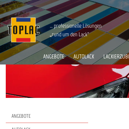
springen
Zur Hauptnavigation springen
FAHRZEUGPFLEGE
Spezialprodukte
Startseite
… professionelle Lösungen
„rund um den Lack“
ANGEBOTE
AUTOLACK
LACKIERZUB
ANGEBOTE