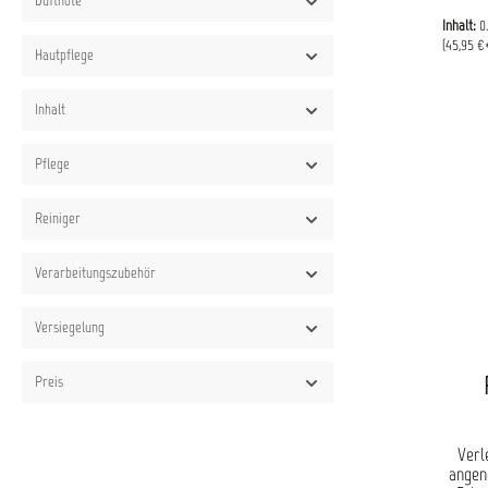
Duftnote
wasser
beson
Inhalt:
0
sei
(45,95 €*
Hautpflege
Haftw
ei
Korro
Inhalt
Es ist
und
pflanz
Pflege
Die
form
v
Reiniger
schmie
feuc
Verarbeitungszubehör
und
Eigenschaften: bi
Haftu
Versiegelung
Vers
Kunsts
gu
Preis
Verl
angen