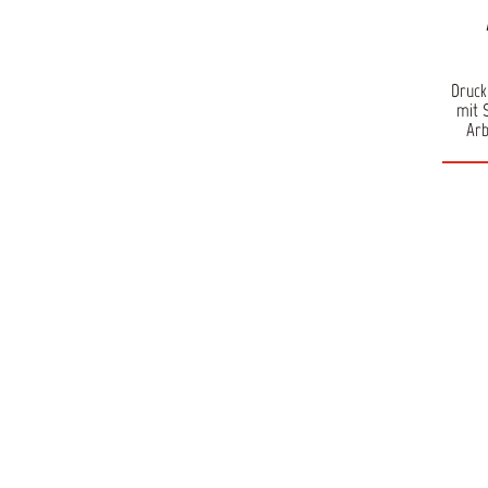
Druck
mit 
Arb
Kom
Reinig
zu ein
und
Auslas
Effek
Reini
am
Armat
Gangs
P
Rein
technische
Arbeit
kg Luf