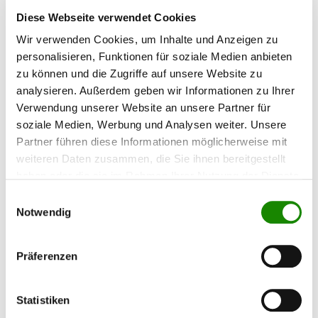
Schutzringe für die PPS Tageslichtlampen I & II
Diese Webseite verwendet Cookies
für deren Vorder- und Rückseiten
Wir verwenden Cookies, um Inhalte und Anzeigen zu
personalisieren, Funktionen für soziale Medien anbieten
zu können und die Zugriffe auf unsere Website zu
analysieren. Außerdem geben wir Informationen zu Ihrer
31,25 €*
Verwendung unserer Website an unsere Partner für
soziale Medien, Werbung und Analysen weiter. Unsere
Partner führen diese Informationen möglicherweise mit
weiteren Daten zusammen, die Sie ihnen bereitgestellt
haben oder die sie im Rahmen Ihrer Nutzung der Dienste
WARUM TAGESLICHTLAMPEN IN DER
gesammelt haben.
Einwilligungsauswahl
LACKIEREREI UNVERZICHTBAR SIND
Notwendig
Die Qualität einer Lackierung steht und fällt mit der
Farbtreue
.
Präferenzen
Tageslichtlampen simulieren natürliche Lichtverhältnisse mit
einer Farbtemperatur von rund
5.300 bis 6.500 Kelvin
und einem
hohen
Farbwiedergabeindex (CRI)
. Dadurch lassen sich auch feine
Statistiken
Farbnuancen, Metallic- oder Perleffekte realistisch beurteilen –