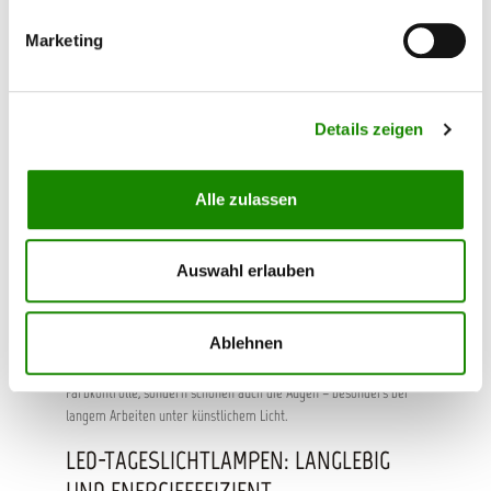
exakt so, wie sie später im Außenlicht erscheinen.
Marketing
TECHNIK, DIE FÜR KLARHEIT SORGT
Moderne Tageslichtlampen, insbesondere LED-Modelle, bieten
Details zeigen
viele technische Vorteile:
Konstante Lichtstärke
unabhängig vom Ladezustand
Alle zulassen
Stufenlose Dimmung
zur Vermeidung von Überstrahlung
bei hellen Tönen
Breitbandiges Farbspektrum
für eine natürliche
Auswahl erlauben
Farbwahrnehmung
Langlebigkeit und Energieeffizienz
durch moderne LED-
Technik
Ablehnen
Diese Eigenschaften ermöglichen nicht nur eine präzise
Farbkontrolle, sondern schonen auch die Augen – besonders bei
langem Arbeiten unter künstlichem Licht.
LED-TAGESLICHTLAMPEN: LANGLEBIG