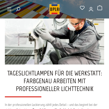
alt springen
Startseite
Tageslichtlampen
Warenkorb
TAGESLICHTLAMPEN FÜR DIE WERKSTATT:
FARBGENAU ARBEITEN MIT
PROFESSIONELLER LICHTTECHNIK
In der professionellen Lackierung zählt jedes Detail – und das beginnt bei der