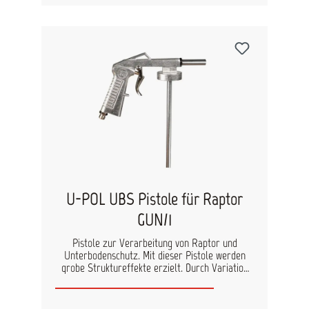
das Material schnellst möglich, um das Absinken
des Granulats zu vermeiden. Geeignet für die
Verarbeitung mit der Standard UBS-Pistole
(GUN/1). Zu beachten: Das Granulat kann nicht
mit der Professional Pistole mit verstellbarer
Düse appliziert werden. Inhalt: 200g
U-POL UBS Pistole für Raptor
GUN/1
Pistole zur Verarbeitung von Raptor und
Unterbodenschutz. Mit dieser Pistole werden
grobe Struktureffekte erzielt. Durch Variation
des Spritzdrucks und der Handbewegung beim
Lackieren lassen sich unterschiedliche
Oberflächeneffekte erzeugen. Zur Verarbeitung