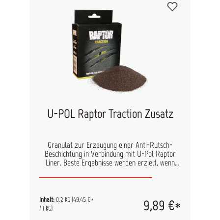
U-POL Raptor Traction Zusatz
Granulat zur Erzeugung einer Anti-Rutsch-
Beschichtung in Verbindung mit U-Pol Raptor
Liner. Beste Ergebnisse werden erzielt, wenn
dieser Zusatz der letzten Farbschicht zugefügt
wird. Verbrauch: 1 Beutel (200g) pro Flasche
Raptorlack Verarbeitung: Mischen Sie den
Raptorlack mit dem Härter, füllen Sie das
Inhalt:
0.2 KG
(49,45 €*
9,89 €*
Granulat in die Raptorflasche und schütteln Sie
/ 1 KG)
die Flasche 2 Min. kräftig durch. Verarbeiten Sie