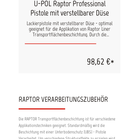
U-POL Raptor Professional
Pistole mit verstellbarer Düse
Lackierpistole mit verstellbarer Düse - optimal
geeignet für die Applikation von Raptor Liner
Transportflächenbeschichtung. Durch die
verstellbare Düse besteht die Möglichkeit
unterschiedliche Lackstrukturen zu erzeugen. Je
weiter die Düse aufgedreht ist, desto gröber
wird die Struktur durch höheren
98,62 €*
Materialauftrag.Bietet angenehmen
Arbeitskomfort durch das geringe Gewicht.
RAPTOR VERARBEITUNGSZUBEHÖR
Die RAPTOR Transportflächenbeschichtung ist für verschiedene
Applikationstechniken geeignet. Standardmäßig wird die
Beschichtung mit einer Unterbodenschutz (UBS) - Pistole
Verarbeitet. Um verschiedene Struktureffekte zu erzielen wird