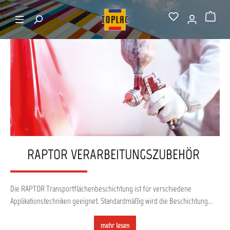
alt springen
Startseite
Raptor Verarbeitungszubehör
Warenkorb
RAPTOR VERARBEITUNGSZUBEHÖR
Die RAPTOR Transportflächenbeschichtung ist für verschiedene
Applikationstechniken geeignet. Standardmäßig wird die Beschichtung...
mehr lesen