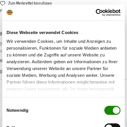
Zum Merkzettel hinzufügen
Produktnummer:
T008760
Diese Webseite verwendet Cookies
Beschreibung
Wir verwenden Cookies, um Inhalte und Anzeigen zu
Die 3M Atemschutzmaske Aura™ 9322+ ermöglicht Ihnen ein nahezu
personalisieren, Funktionen für soziale Medien anbieten
unbeschwertes Atmen und lässt sich äußerst angenehm tragen. D…
Mehr
zu können und die Zugriffe auf unsere Website zu
Hersteller-Informationen
analysieren. Außerdem geben wir Informationen zu Ihrer
Verwendung unserer Website an unsere Partner für
Datenblätter
soziale Medien, Werbung und Analysen weiter. Unsere
Partner führen diese Informationen möglicherweise mit
weiteren Daten zusammen, die Sie ihnen bereitgestellt
haben oder die sie im Rahmen Ihrer Nutzung der Dienste
gesammelt haben.
Einwilligungsauswahl
Produktgalerie überspringen
Passendes Zubehör
Notwendig