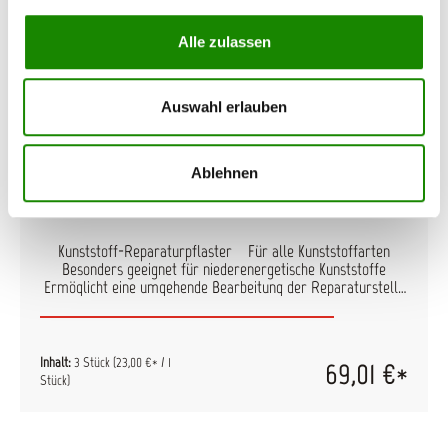
Alle zulassen
Auswahl erlauben
Ablehnen
3M Kunststoff-Reparaturpflaster
Kunststoff-Reparaturpflaster Für alle Kunststoffarten
Besonders geeignet für niederenergetische Kunststoffe
Ermöglicht eine umgehende Bearbeitung der Reparaturstelle
Zubehör: Maximale Klebekraft in Verbindung mit
Haftvermittler für Kunststoff-Reparaturpflaster 06396
Inhalt: Set 05888 101 mm x 203 mm, Set mit 3 Pflastern und
inkl. 6 Stück Haftvermittler 06396
Inhalt:
3 Stück
(23,00 €* / 1
69,01 €*
Stück)