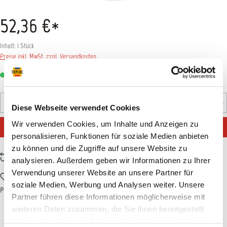
52,36 €*
Inhalt:
1 Stück
Preise inkl. MwSt. zzgl. Versandkosten
Sofort verfügbar, Lieferzeit: 1-3 Tage
Produkt Anzahl: Gib den gewünschten Wert ein oder benutz
Diese Webseite verwendet Cookies
Wir verwenden Cookies, um Inhalte und Anzeigen zu
IN DEN WARENKORB
personalisieren, Funktionen für soziale Medien anbieten
zu können und die Zugriffe auf unsere Website zu
Zum Vergleich hinzufügen
analysieren. Außerdem geben wir Informationen zu Ihrer
Verwendung unserer Website an unsere Partner für
Zum Merkzettel hinzufügen
soziale Medien, Werbung und Analysen weiter. Unsere
Produktnummer:
113MN019
Partner führen diese Informationen möglicherweise mit
weiteren Daten zusammen, die Sie ihnen bereitgestellt
haben oder die sie im Rahmen Ihrer Nutzung der Dienste