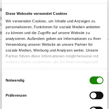
Beschreibung
Diese Webseite verwendet Cookies
Die 3M Handblöcke mit Multihole-Lochung sind durch ihre pfeilförmige
Wir verwenden Cookies, um Inhalte und Anzeigen zu
Lochung perfekt für die Nutzung von 3M Cubitron Schleif…
Mehr
personalisieren, Funktionen für soziale Medien anbieten
Hersteller-Informationen
zu können und die Zugriffe auf unsere Website zu
analysieren. Außerdem geben wir Informationen zu Ihrer
Verwendung unserer Website an unsere Partner für
soziale Medien, Werbung und Analysen weiter. Unsere
Partner führen diese Informationen möglicherweise mit
weiteren Daten zusammen, die Sie ihnen bereitgestellt
Produktgalerie überspringen
Passendes Zubehör
haben oder die sie im Rahmen Ihrer Nutzung der Dienste
gesammelt haben.
Einwilligungsauswahl
Notwendig
Präferenzen