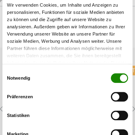
Wir verwenden Cookies, um Inhalte und Anzeigen zu
personalisieren, Funktionen für soziale Medien anbieten
zu können und die Zugriffe auf unsere Website zu
analysieren. Außerdem geben wir Informationen zu Ihrer
Verwendung unserer Website an unsere Partner für
Produktgalerie überspringen
Passendes Zubehör
soziale Medien, Werbung und Analysen weiter. Unsere
Partner führen diese Informationen möglicherweise mit
weiteren Daten zusammen, die Sie ihnen bereitgestellt
haben oder die sie im Rahmen Ihrer Nutzung der Dienste
T
gesammelt haben.
Einwilligungsauswahl
Notwendig
Präferenzen
3M Anti-Hologramm Poliertuch
Statistiken
Marketing