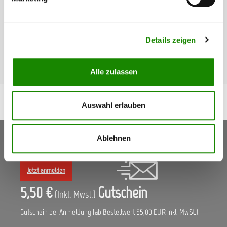
Mikrokratzer-freies Entfernen von Politurrückständen
Besonders aufnahmefähig Das extra-weiche Tuch erhält das
hologramm-freie Finish der Perfect-it III Anti-Hologramm
Politur 50383
Details zeigen
11,73 €*
Alle zulassen
Auswahl erlauben
Keine Aktionen, Angebote & Informationen mehr
Ablehnen
verpassen!
Jetzt anmelden
5,50 €
Gutschein
(Inkl. Mwst.)
Gutschein bei Anmeldung (ab Bestellwert 55,00 EUR inkl. MwSt.)