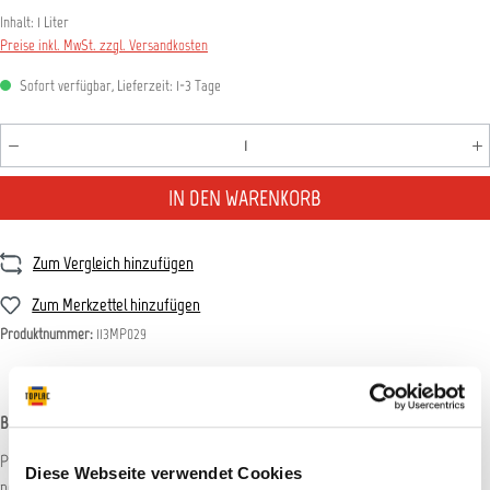
Inhalt:
1 Liter
Preise inkl. MwSt. zzgl. Versandkosten
Sofort verfügbar, Lieferzeit: 1-3 Tage
Produkt Anzahl: Gib den gewünschten Wert ein oder benutz
IN DEN WARENKORB
Zum Vergleich hinzufügen
Zum Merkzettel hinzufügen
Produktnummer:
113MP029
Beschreibung
Perfect-it III Hochglanzversiegelung Einsatzgebiet: Langzeitiger Schutz der
Diese Webseite verwendet Cookies
polierten Oberflüche mit lackvertrüglichen Si…
Mehr