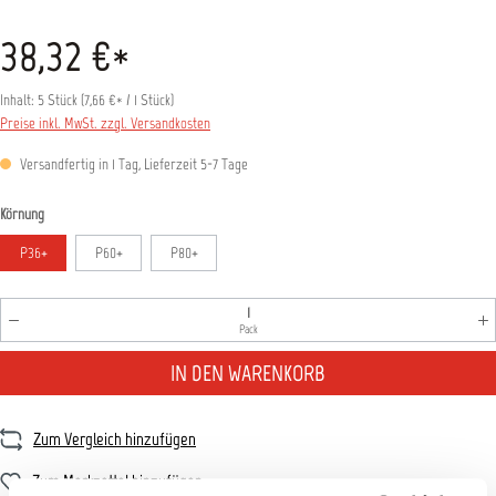
38,32 €*
Inhalt:
5 Stück
(
7,66 €
* / 1 Stück)
Preise inkl. MwSt. zzgl. Versandkosten
Versandfertig in 1 Tag, Lieferzeit 5-7 Tage
auswählen
Körnung
P36+
P60+
P80+
Produkt Anzahl: Gib den gewünschten Wert ein oder benutz
Pack
IN DEN WARENKORB
Zum Vergleich hinzufügen
Zum Merkzettel hinzufügen