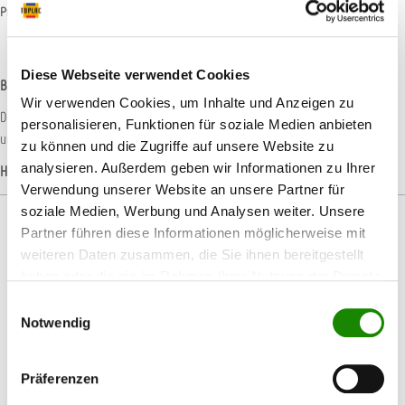
Produktnummer:
T008570
Diese Webseite verwendet Cookies
Beschreibung
Wir verwenden Cookies, um Inhalte und Anzeigen zu
Die 3M Cubitron II Fiberscheiben zeichnen sich durch höchste Abtragsleistung
personalisieren, Funktionen für soziale Medien anbieten
und Standzeit bei gleichmäßiger Spanabnahme aus…
Mehr
zu können und die Zugriffe auf unsere Website zu
analysieren. Außerdem geben wir Informationen zu Ihrer
Hersteller-Informationen
Verwendung unserer Website an unsere Partner für
soziale Medien, Werbung und Analysen weiter. Unsere
Partner führen diese Informationen möglicherweise mit
weiteren Daten zusammen, die Sie ihnen bereitgestellt
haben oder die sie im Rahmen Ihrer Nutzung der Dienste
Produktgalerie überspringen
Passendes Zubehör
gesammelt haben.
Einwilligungsauswahl
Notwendig
Präferenzen