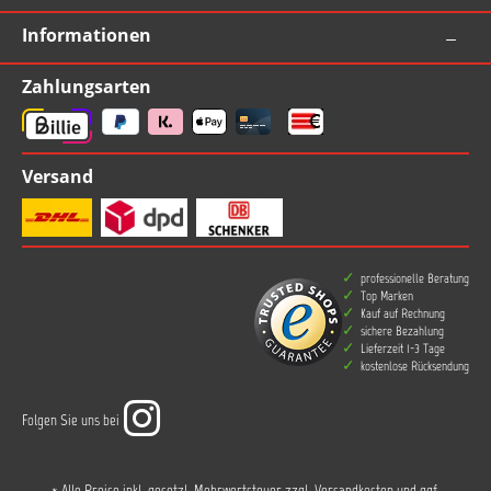
Informationen
Zahlungsarten
Versand
professionelle Beratung
Top Marken
Kauf auf Rechnung
sichere Bezahlung
Lieferzeit 1-3 Tage
kostenlose Rücksendung
Folgen Sie uns bei
* Alle Preise inkl. gesetzl. Mehrwertsteuer zzgl.
Versandkosten
und ggf.