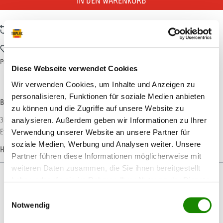
IN DEN WARENKORB
Zum Vergleich hinzufügen
Zum Merkzettel hinzufügen
Produktnummer:
113MM064
Diese Webseite verwendet Cookies
Wir verwenden Cookies, um Inhalte und Anzeigen zu
personalisieren, Funktionen für soziale Medien anbieten
Beschreibung
zu können und die Zugriffe auf unsere Website zu
3M Vollmasken-Starter-Set Schützt sowohl Augen als auch Atemwege perfekt
analysieren. Außerdem geben wir Informationen zu Ihrer
Effektiver Schutz vor Partikeln, Gasen und Dämpfen…
Mehr
Verwendung unserer Website an unsere Partner für
soziale Medien, Werbung und Analysen weiter. Unsere
Hersteller-Informationen
Partner führen diese Informationen möglicherweise mit
weiteren Daten zusammen, die Sie ihnen bereitgestellt
haben oder die sie im Rahmen Ihrer Nutzung der Dienste
gesammelt haben.
Einwilligungsauswahl
Notwendig
Produktgalerie überspringen
Passendes Zubehör