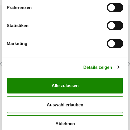
Präferenzen
Statistiken
Marketing
Details zeigen
3M Visier-Schutzfolie 6885 für Vollmaske
6000
Alle zulassen
Zur Erhöhung der Lebensdauer der 3M Vollmaske 6000 sollte
das Visier mit einer selbstklebenden Schutzfolie versehen
werden. Damit ist das Visier vor Verschmutzungen und
Auswahl erlauben
Kratzern geschützt. Die Folie kann einfach angebracht und
wieder entfern werden. Inhalt: 25 Stück
Inhalt:
25 Stück
(2,49 €* / 1
62,18 €*
Ablehnen
Stück)