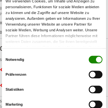
Beschreibung
Wir verwenden Cookies, um Inhalte und Anzeigen zu
personalisieren, Funktionen für soziale Medien anbieten
Biozidprodukte vorsichtig verwenden. Vor Gebrauch stets Etikett und
zu können und die Zugriffe auf unsere Website zu
Produktinformationen lesen. Reg. Nummer: N-90825 Hocheff…
Mehr
analysieren. Außerdem geben wir Informationen zu Ihrer
Hersteller-Informationen
Verwendung unserer Website an unsere Partner für
soziale Medien, Werbung und Analysen weiter. Unsere
Datenblätter
Partner führen diese Informationen möglicherweise mit
weiteren Daten zusammen, die Sie ihnen bereitgestellt
CLP-/REACH-Hinweise
haben oder die sie im Rahmen Ihrer Nutzung der Dienste
gesammelt haben.
Einwilligungsauswahl
Notwendig
Symbole
GHS02 - Flamme: Entzündbar
Präferenzen
GHS07 - Ausrufezeichen: Gesundheitsgefahr
Statistiken
Signalwort
Marketing
Gefahr!