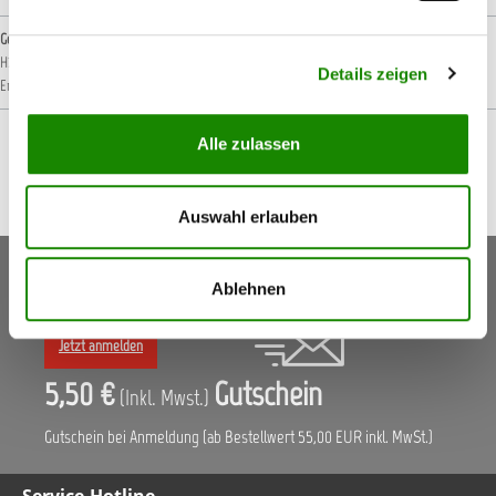
Gefahrenhinweise
H222: Extrem entzündbares Aerosol.
H229: Behälter steht unter Druck: Kann bei
Details zeigen
Erwärmung bersten.
H319: Verursacht schwere Augenreizung.
Alle zulassen
Auswahl erlauben
Keine Aktionen, Angebote & Informationen mehr
Ablehnen
verpassen!
Jetzt anmelden
5,50 €
Gutschein
(Inkl. Mwst.)
Gutschein bei Anmeldung (ab Bestellwert 55,00 EUR inkl. MwSt.)