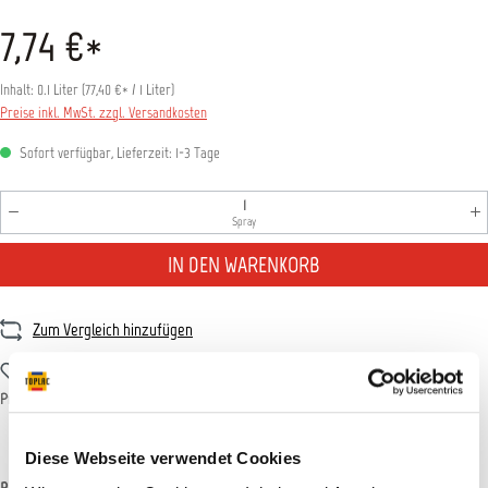
7,74 €*
Inhalt:
0.1 Liter
(
77,40 €
* / 1 Liter)
Preise inkl. MwSt. zzgl. Versandkosten
Sofort verfügbar, Lieferzeit: 1-3 Tage
Produkt Anzahl: Gib den gewünschten Wert ein oder benutz
Spray
IN DEN WARENKORB
Zum Vergleich hinzufügen
Zum Merkzettel hinzufügen
Produktnummer:
T017385
Diese Webseite verwendet Cookies